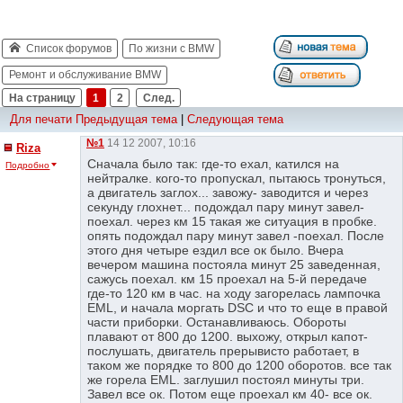
Список форумов
По жизни с BMW
Ремонт и обслуживание BMW
На страницу
1
2
След.
Для печати
Предыдущая тема
|
Следующая тема
№1
14 12 2007, 10:16
Riza
Сначала было так: где-то ехал, катился на
Подробно
нейтралке. кого-то пропускал, пытаюсь тронуться,
а двигатель заглох... завожу- заводится и через
секунду глохнет... подождал пару минут завел-
поехал. через км 15 такая же ситуация в пробке.
опять подождал пару минут завел -поехал. После
этого дня четыре ездил все ок было. Вчера
вечером машина постояла минут 25 заведенная,
сажусь поехал. км 15 проехал на 5-й передаче
где-то 120 км в час. на ходу загорелась лампочка
EML, и начала моргать DSC и что то еще в правой
части приборки. Останавливаюсь. Обороты
плавают от 800 до 1200. выхожу, открыл капот-
послушать, двигатель прерывисто работает, в
таком же порядке то 800 до 1200 оборотов. все так
же горела EML. заглушил постоял минуты три.
Завел все ок. Потом еще проехал км 40- все ок.