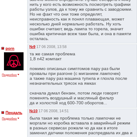
нить у кого есть возможность посмотреть графики
работы узлов, да к тому же сравнить с заводскими.
Но не факт что они тоже определят,
неисправность как я понял плавающая, может
несколько дней нормально работать. Ну хоть
ошибки считают, ведь лампа то горела, значит
ошибка критичная всеж таки была, и она в памяти
осталась.
№9
17 06 2008, 13:58
porn
та же самая проблема
1,8 n42 компакт
помимо описаных симптомов пару раз были
провалы при разгоне (с миганием лампочек)
Подробно
а также пару раз машина тупила и глохла после
незначительных трясок на ямках
сначала думал бензин, потом люди говорят
поменять воздушный и масляный фильтр
да и холостой ход 600-700 оборотов...
№10
17 06 2008, 14:51
Пендаль
была такая же проблема только лампочки не
Подробно
моргали но коробка вставала в аварийный режим
в разных сервисах рожали чо да как в итоге
заменил датчики положения распредвала их два и