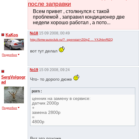
после заправки
Всем привет , столкнулся с такой
проблемой , заправил кондиционер две
недели хорошо работал , а пото...
№18
15 09 2008, 00:49
KaKos
http://bmw-autoclub.ru/?_openstat=ZGlyZ ... YXJhbnRlZQ
вот тут делал
Подробно
№19
15 09 2008, 09:24
SergVolgogr
Что- то дорого дюже
ad
porn :
ценник на замену в сервисе:
датчик 2000р
+
Подробно
замена 2800р
=
4800р
Вот это похоже.