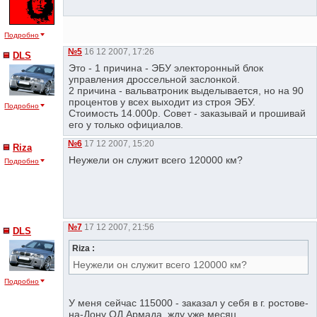
Подробно
№5
16 12 2007, 17:26
DLS
Это - 1 причина - ЭБУ электоронный блок
управления дроссельной заслонкой.
2 причина - вальватроник выделывается, но на 90
процентов у всех выходит из строя ЭБУ.
Подробно
Стоимость 14.000р. Совет - заказывай и прошивай
его у только официалов.
№6
17 12 2007, 15:20
Riza
Неужели он служит всего 120000 км?
Подробно
№7
17 12 2007, 21:56
DLS
Riza :
Неужели он служит всего 120000 км?
Подробно
У меня сейчас 115000 - заказал у себя в г. ростове-
на-Дону ОД Армада, жду уже месяц.