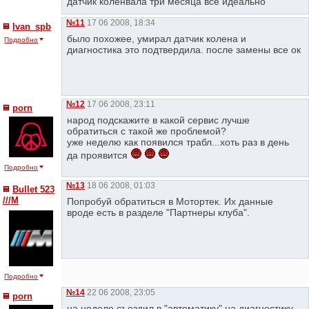
датчик коленвала три месяца все идеально
№11
17 06 2008, 18:34
Ivan_spb
было похожее, умирал датчик колена и
Подробно
диагностика это подтвердила. после замены все ок
№12
17 06 2008, 23:11
porn
народ подскажите в какой сервис лучше
обратиться с такой же проблемой?
уже неделю как появился трабл...хоть раз в день
да проявится
Подробно
№13
18 06 2008, 01:03
Bullet 523
///M
Попробуй обратиться в Мотортек. Их данные
вроде есть в разделе "Партнеры клуба".
Подробно
№14
22 06 2008, 23:05
porn
на неделе съездил в "автоматику" на диагностику