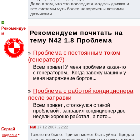
Дело в том, что это последняя модель движка и
все системы чуть более наворочены всякими
датчиками.
Рекомендуе
Рекомендуем почитать на
м
тему N42 1.8 Проблема
Проблема с постоянным током
(генератор?)
Всем привет! У меня проблема какая-то
с генератором... Когда завожу машину у
меня напряжение бортов...
Проблема с работой кондиционера
после заправки
Всем привет , столкнулся с такой
проблемой , заправил кондиционер две
недели хорошо работал , а пото...
№8
17 12 2007, 22:22
Сергей
Такого не было. Причин может быть уйма. Врядли
Подробно
заочно можно определить. Лучше съездить к кому