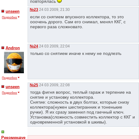
повторялась
№23
24 03 2009, 21:30
unseen
если со снятием впускного коллектора, то это
Подробно
ооочень дорого. Сам его снимал, менял ККГ, с
первого раза сложновато.
№24
24 03 2009, 22:04
Andron
только со снятием иначе к нему не подлезть
Подробно
№25
24 03 2009, 22:08
unseen
тогда фигня вопрос, теплый гараж и терпение на
Подробно
снятие и установку коллектора.
Снятие: сложность в двух болтах, которые снизу
коллектора(нужен шестигранник и тоненькие
ручки). Я их сразу заменил под гаечный ключ.
Установка(сложность совместить коллектор с ККГ и
одновременной установкой в шкивы).
Рекомендуе