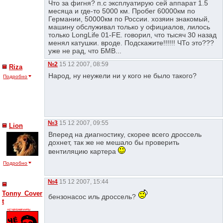
Что за фигня? п.с эксплуатирую сей аппарат 1.5
месяца и где-то 5000 км. Пробег 60000км по
Германии, 50000км по России. хозяин знакомый,
машину обслуживал только у официалов, лилось
только LongLife 01-FE. говорил, что тысяч 30 назад
менял катушки. вроде. Подскажите!!!!!! ЧТо это???
уже не рад, что БМВ...
№2
15 12 2007, 08:59
Riza
Народ, ну неужели ни у кого не было такого?
Подробно
№3
15 12 2007, 09:55
Lion
Вперед на диагностику, скорее всего дроссель
дохнет, так же не мешало бы проверить
вентиляцию картера
Подробно
№4
15 12 2007, 15:44
Tonny_Cover
бензонасос иль дроссель?
t