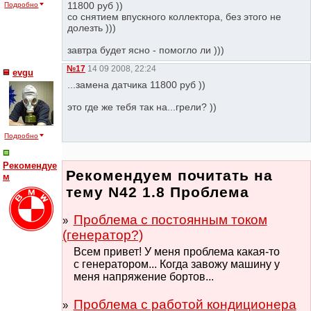
11800 руб ))
Подробно
со снятием впускного коллектора, без этого не
долезть )))
завтра будет ясно - помогло ли )))
№17
14 09 2008, 22:24
evgu
...замена датчика 11800 руб ))
это где же тебя так на...грели? ))
Подробно
Рекомендуе
Рекомендуем почитать на
м
тему N42 1.8 Проблема
Проблема с постоянным током
(генератор?)
Всем привет! У меня проблема какая-то
с генератором... Когда завожу машину у
меня напряжение бортов...
Проблема с работой кондиционера