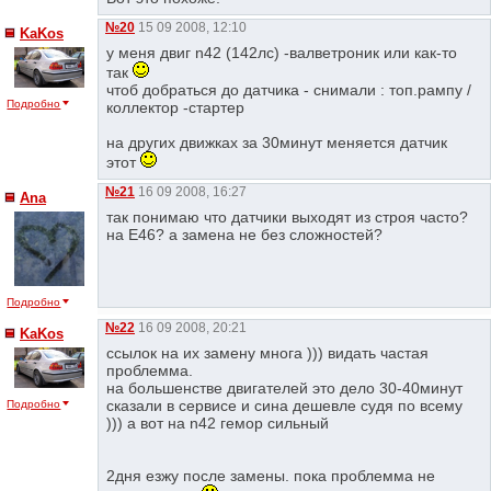
№20
15 09 2008, 12:10
KaKos
у меня двиг n42 (142лс) -валветроник или как-то
так
чтоб добраться до датчика - снимали : топ.рампу /
Подробно
коллектор -стартер
на других движках за 30минут меняется датчик
этот
№21
16 09 2008, 16:27
Ana
так понимаю что датчики выходят из строя часто?
на Е46? а замена не без сложностей?
Подробно
№22
16 09 2008, 20:21
KaKos
ссылок на их замену многа ))) видать частая
проблемма.
на большенстве двигателей это дело 30-40минут
сказали в сервисе и сина дешевле судя по всему
Подробно
))) а вот на n42 гемор сильный
2дня езжу после замены. пока проблемма не