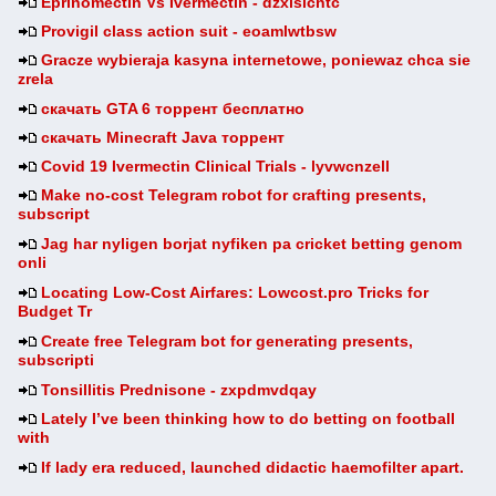
Eprinomectin Vs Ivermectin - dzxisicntc
Provigil class action suit - eoamlwtbsw
Gracze wybieraja kasyna internetowe, poniewaz chca sie
zrela
скачать GTA 6 торрент бесплатно
скачать Minecraft Java торрент
Covid 19 Ivermectin Clinical Trials - lyvwcnzell
Make no-cost Telegram robot for crafting presents,
subscript
Jag har nyligen borjat nyfiken pa cricket betting genom
onli
Locating Low-Cost Airfares: Lowcost.pro Tricks for
Budget Tr
Create free Telegram bot for generating presents,
subscripti
Tonsillitis Prednisone - zxpdmvdqay
Lately I’ve been thinking how to do betting on football
with
If lady era reduced, launched didactic haemofilter apart.