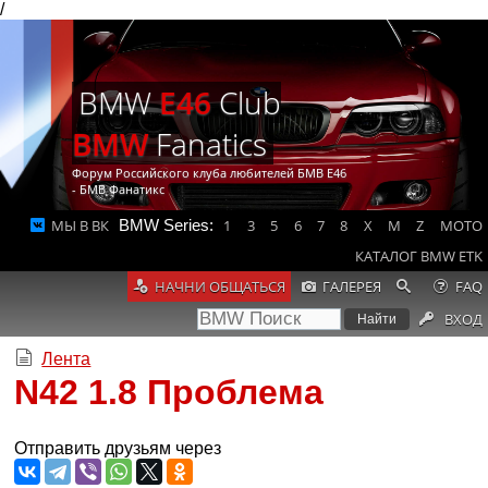
/
BMW
E46
Club
BMW
Fanatics
Форум Российского клуба любителей БМВ Е46
- БМВ Фанатикс
МЫ В ВК
BMW Series:
1
3
5
6
7
8
X
M
Z
MOTO
КАТАЛОГ BMW ETK
НАЧНИ ОБЩАТЬСЯ
ГАЛЕРЕЯ
FAQ
ВХОД
Лента
N42 1.8 Проблема
Отправить друзьям через