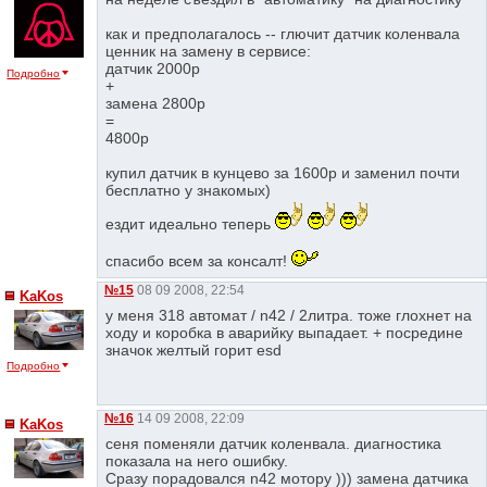
как и предполагалось -- глючит датчик коленвала
ценник на замену в сервисе:
датчик 2000р
Подробно
+
замена 2800р
=
4800р
купил датчик в кунцево за 1600р и заменил почти
бесплатно у знакомых)
ездит идеально теперь
спасибо всем за консалт!
№15
08 09 2008, 22:54
KaKos
у меня 318 автомат / n42 / 2литра. тоже глохнет на
ходу и коробка в аварийку выпадает. + посредине
значок желтый горит esd
Подробно
№16
14 09 2008, 22:09
KaKos
сеня поменяли датчик коленвала. диагностика
показала на него ошибку.
Сразу порадовался n42 мотору ))) замена датчика