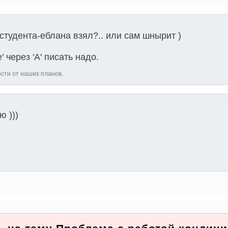
студента-еблана взял?.. или сам шнырит )
' через 'А' писать надо.
ости от наших планов..
ю )))