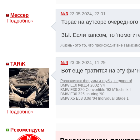
№3
22 05 2024, 22:01
Мессер
Подробно
Торас на аутсорс очередного 
ЗЫ. Если капсом, то 'помогите
Жизнь - это то, что происходит вне зависим
№4
23 05 2024, 11:29
TARiK
Вот еще тратится на эту фигн
Разваливаю форумы и клубы, недорого!
BMW E10 typ114 2002 '74
BMW E30 320 Convertible '93 MTechnik II
BMW E30 325i touring '90
BMW X5 E53 3.0d '04 Individual Stage 1
Подробно
Рекомендуем