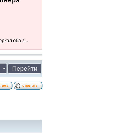
ионера
кал оба з...