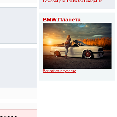
Lowcost.pro Tricks for Budget Tr
BMW.Планета
Вливайся в тусовку