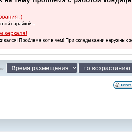
ь на тему Проблема с работой кондиц
вания :)
свой сарайкой...
 зеркала!
кивался! Проблема вот в чем! При складывании наружных зер
по: