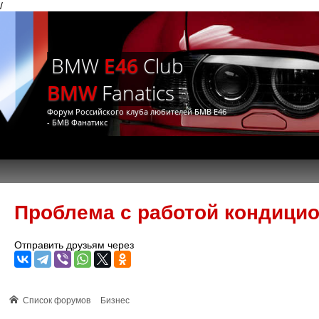
/
BMW
E46
Club
BMW
Fanatics
Форум Российского клуба любителей БМВ Е46
- БМВ Фанатикс
Проблема с работой кондицио
Отправить друзьям через
Список форумов
Бизнес