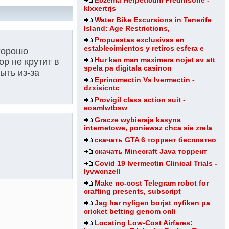
Eczema Herpeticum Prednisone -
klxxertrjs
Water Bike Excursions in Tenerife
Island: Age Restrictions,
Propuestas exclusivas en
establecimientos y retiros esfera e
 хорошо
Hur kan man maximera nojet av att
ор не крутит в
spela pa digitala casinon
ыть из-за
Eprinomectin Vs Ivermectin -
dzxisicntc
Provigil class action suit -
eoamlwtbsw
Gracze wybieraja kasyna
internetowe, poniewaz chca sie zrela
скачать GTA 6 торрент бесплатно
скачать Minecraft Java торрент
Covid 19 Ivermectin Clinical Trials -
lyvwcnzell
Make no-cost Telegram robot for
crafting presents, subscript
Jag har nyligen borjat nyfiken pa
cricket betting genom onli
Locating Low-Cost Airfares: