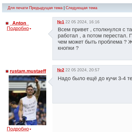
Для печати
Предыдущая тема
|
Следующая тема
№1
22 05 2024, 16:16
_Anton_
Подробно
Всем привет , столкнулся с 
работал , а потом перестал. 
чем может быть проблема ? Ж
кнопки ?
№2
22 05 2024, 20:57
rustam.mustaeff
Надо было ещё до кучи 3-4 т
Подробно