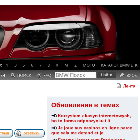
:
1
3
5
6
7
8
X
M
Z
MOTO
КАТАЛОГ BMW ETK
РЕЯ
ПОИСК
FAQ
ВХОД
Лента
Обновления в темах
Korzystam z kasyn internetowych,
bo to forma odpoczynku i li
Je joue aux casinos en ligne parce
que cela me detend et je