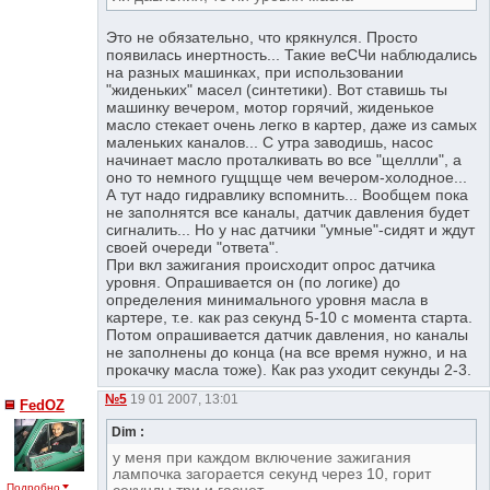
Это не обязательно, что крякнулся. Просто
появилась инертность... Такие веСЧи наблюдались
на разных машинках, при использовании
"жиденьких" масел (синтетики). Вот ставишь ты
машинку вечером, мотор горячий, жиденькое
масло стекает очень легко в картер, даже из самых
маленьких каналов... С утра заводишь, насос
начинает масло проталкивать во все "щеллли", а
оно то немного гущщще чем вечером-холодное...
А тут надо гидравлику вспомнить... Вообщем пока
не заполнятся все каналы, датчик давления будет
сигналить... Но у нас датчики "умные"-сидят и ждут
своей очереди "ответа".
При вкл зажигания происходит опрос датчика
уровня. Опрашивается он (по логике) до
определения минимального уровня масла в
картере, т.е. как раз секунд 5-10 с момента старта.
Потом опрашивается датчик давления, но каналы
не заполнены до конца (на все время нужно, и на
прокачку масла тоже). Как раз уходит секунды 2-3.
№5
19 01 2007, 13:01
FedOZ
Dim :
у меня при каждом включение зажигания
лампочка загорается секунд через 10, горит
Подробно