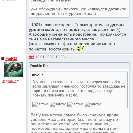
секунды три и гаснет
уже обсуждали - похоже, кто крякнулся датчик то
ли давления, то ли уровня масла
+100% такая же хрень. Только крякнулся
датчик
уровня масла
, но никак не датчик давления!;)
А вообще у меня есть подозрение, что крякаются
они из-за некачественного масла
(закоксовываются) и при желании их можно
почистив, восстановить!
№6
19 01 2007, 13:03
FedOZ
Double D :
Ilia21 :
Подробно
А у меня она загораеться где то через час работы,
если заглушил и немного постояла то заводишь не
горит, а потом загорается, в выходные хочу
поехать поменять масло.
Вот у меня тоже самое было -сначала вроде
уровень масла в норме был, но я ни разу не
посмотрел на холодную, потом наконец
посмотрел на холодную-масло прям на пол-
милиметра ниже минимальной отметки на