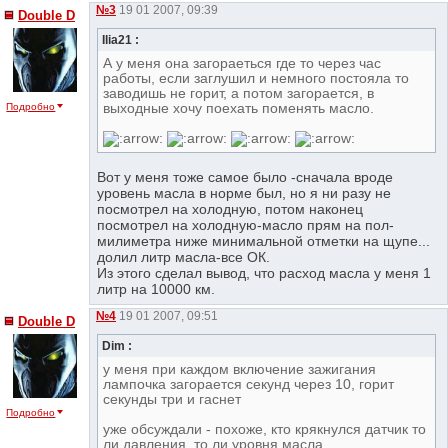
№3
19 01 2007, 09:39
Double D
Ilia21 :
А у меня она загораеться где то через час
работы, если заглушил и немного постояла то
заводишь не горит, а потом загорается, в
выходные хочу поехать поменять масло.
Подробно
Вот у меня тоже самое было -сначала вроде
уровень масла в норме был, но я ни разу не
посмотрел на холодную, потом наконец
посмотрел на холодную-масло прям на пол-
милиметра ниже минимальной отметки на щупе...
долил литр масла-все ОК.
Из этого сделал вывод, что расход масла у меня 1
литр на 10000 км.
№4
19 01 2007, 09:51
Double D
Dim :
у меня при каждом включение зажигания
лампочка загорается секунд через 10, горит
секунды три и гаснет
Подробно
уже обсуждали - похоже, кто крякнулся датчик то
ли давления, то ли уровня масла