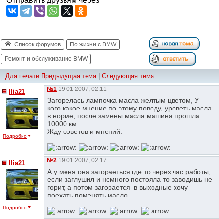
Отправить друзьям через
Список форумов
По жизни с BMW
Ремонт и обслуживание BMW
Для печати
Предыдущая тема
|
Следующая тема
№1
19 01 2007, 02:11
Ilia21
Загорелась лампочка масла желтым цветом, У
кого какое мнение по этому поводу, уроветь масла
в норме, после замены масла машина прошла
10000 км.
Жду советов и мнений.
Подробно
№2
19 01 2007, 02:17
Ilia21
А у меня она загораеться где то через час работы,
если заглушил и немного постояла то заводишь не
горит, а потом загорается, в выходные хочу
поехать поменять масло.
Подробно