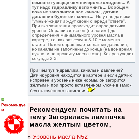
немного гущщще чем вечером-холодное... А
тут надо гидравлику вспомнить... Вообщем
пока не заполнятся все каналы, датчик
давления будет сигналить...
Но у нас датчики
"умные"-сидят и ждут своей очереди "ответа".
При вкл зажигания происходит опрос датчика
уровня. Опрашивается он (по логике) до
определения минимального уровня масла в
картере, т.е. как раз секунд 5-10 с момента
старта. Потом опрашивается датчик давления,
но каналы не заполнены до конца (на все время
нужно, и на прокачку масла тоже). Как раз уходит
секунды 2-3.
При чём тут гидравлика, каналы и давление?
Датчик уровня находится в картере и если датчик
исправен и уровень ниже нормы, он загорится
жёлтым и при просто вставленном ключе в замок
без включённого зажигания
Рекомендуе
Рекомендуем почитать на
м
тему Загорелась лампочка
масла желтым цветом,
Уровень масла N52