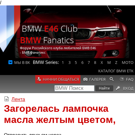
/
BMW
E46
Club
BMW
Fanatics
Форум Российского клуба любителей БМВ Е46
- БМВ Фанатикс
МЫ В ВК
BMW Series:
1
3
5
6
7
8
X
M
Z
MOTO
КАТАЛОГ BMW ETK
НАЧНИ ОБЩАТЬСЯ
ГАЛЕРЕЯ
FAQ
ВХОД
Лента
Загорелась лампочка
масла желтым цветом,