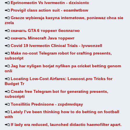
Eprinomectin Vs Ivermectin - dzxisicntc
Provigil class action suit - eoamlwtbsw
Gracze wybieraja kasyna internetowe, poniewaz chca sie
zrela
скачать GTA 6 торрент бесплатно
скачать Minecraft Java торрент
Covid 19 Ivermectin Clinical Trials - lyvwcnzell
Make no-cost Telegram robot for crafting presents,
subscript
Jag har nyligen borjat nyfiken pa cricket betting genom
onli
Locating Low-Cost Airfares: Lowcost.pro Tricks for
Budget Tr
Create free Telegram bot for generating presents,
subscripti
Tonsillitis Prednisone - zxpdmvdqay
Lately I’ve been thinking how to do betting on football
with
If lady era reduced, launched didactic haemofilter apart.