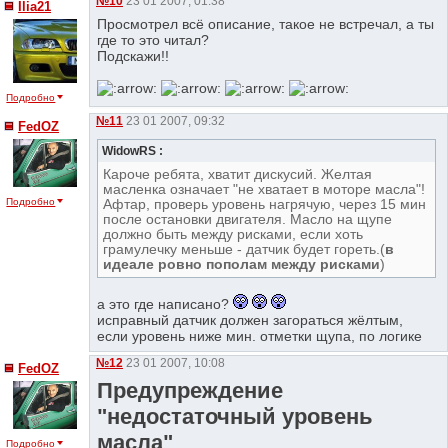
№10
23 01 2007, 01:38
Ilia21
Просмотрел всё описание, такое не встречал, а ты
где то это читал?
Подскажи!!
Подробно
№11
23 01 2007, 09:32
FedOZ
WidowRS :
Кароче ребята, хватит дискусий. Желтая
масленка означает "не хватает в моторе масла"!
Подробно
Афтар, проверь уровень нагрячую, через 15 мин
после остановки двигателя. Масло на щупе
должно быть между рисками, если хоть
грамулечку меньше - датчик будет гореть.(
в
идеале ровно пополам между рисками
)
а это где написано?
исправный датчик должен загораться жёлтым,
если уровень ниже мин. отметки щупа, по логике
№12
23 01 2007, 10:08
FedOZ
Предупреждение
"недостаточный уровень
масла"
Подробно