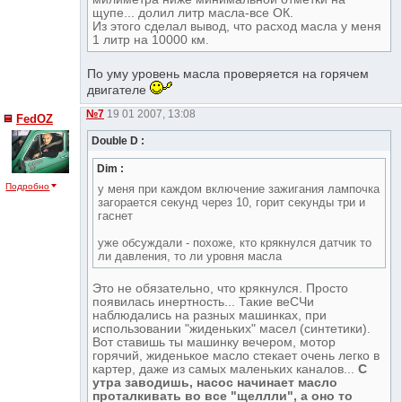
щупе... долил литр масла-все ОК.
Из этого сделал вывод, что расход масла у меня
1 литр на 10000 км.
По уму уровень масла проверяется на горячем
двигателе
№7
19 01 2007, 13:08
FedOZ
Double D :
Dim :
Подробно
у меня при каждом включение зажигания лампочка
загорается секунд через 10, горит секунды три и
гаснет
уже обсуждали - похоже, кто крякнулся датчик то
ли давления, то ли уровня масла
Это не обязательно, что крякнулся. Просто
появилась инертность... Такие веСЧи
наблюдались на разных машинках, при
использовании "жиденьких" масел (синтетики).
Вот ставишь ты машинку вечером, мотор
горячий, жиденькое масло стекает очень легко в
картер, даже из самых маленьких каналов...
С
утра заводишь, насос начинает масло
проталкивать во все "щеллли", а оно то