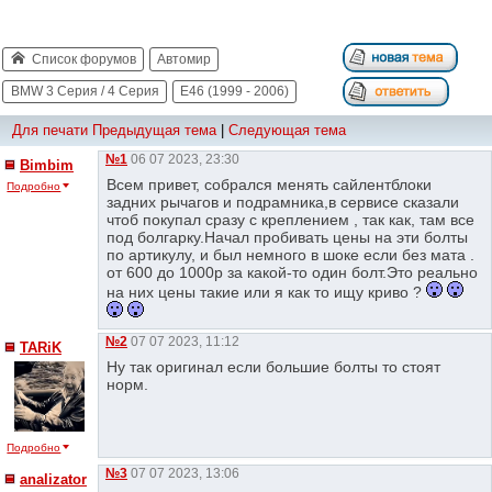
Список форумов
Автомир
BMW 3 Серия / 4 Серия
E46 (1999 - 2006)
Для печати
Предыдущая тема
|
Следующая тема
№1
06 07 2023, 23:30
Bimbim
Всем привет, собрался менять сайлентблоки
Подробно
задних рычагов и подрамника,в сервисе сказали
чтоб покупал сразу с креплением , так как, там все
под болгарку.Начал пробивать цены на эти болты
по артикулу, и был немного в шоке если без мата .
от 600 до 1000р за какой-то один болт.Это реально
на них цены такие или я как то ищу криво ?
№2
07 07 2023, 11:12
TARiK
Ну так оригинал если большие болты то стоят
норм.
Подробно
№3
07 07 2023, 13:06
analizator