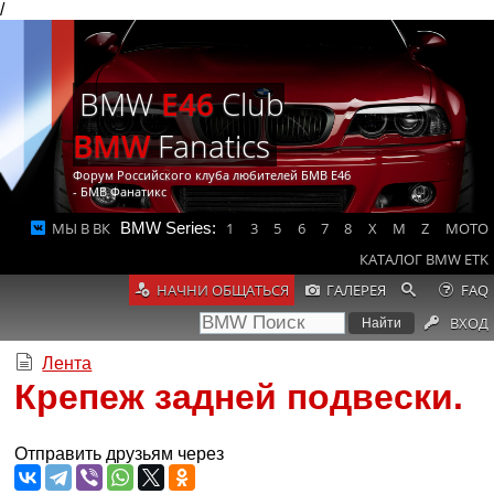
/
BMW
E46
Club
BMW
Fanatics
Форум Российского клуба любителей БМВ Е46
- БМВ Фанатикс
МЫ В ВК
BMW Series:
1
3
5
6
7
8
X
M
Z
MOTO
КАТАЛОГ BMW ETK
НАЧНИ ОБЩАТЬСЯ
ГАЛЕРЕЯ
FAQ
ВХОД
Лента
Крепеж задней подвески.
Отправить друзьям через