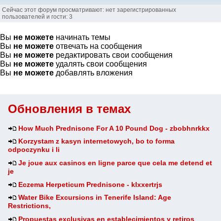
Сейчас этот форум просматривают: нет зарегистрированных
пользователей и гости: 3
Вы
не можете
начинать темы
Вы
не можете
отвечать на сообщения
Вы
не можете
редактировать свои сообщения
Вы
не можете
удалять свои сообщения
Вы
не можете
добавлять вложения
Обновления в темах
How Much Prednisone For A 10 Pound Dog - zbobhnrkkx
Korzystam z kasyn internetowych, bo to forma
odpoczynku i li
Je joue aux casinos en ligne parce que cela me detend et
je
Eczema Herpeticum Prednisone - klxxertrjs
Water Bike Excursions in Tenerife Island: Age
Restrictions,
Propuestas exclusivas en establecimientos y retiros