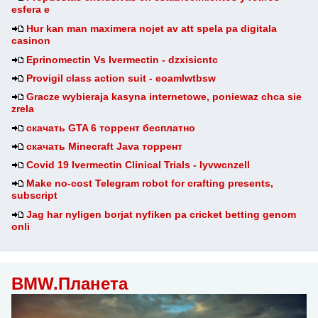
esfera e
Hur kan man maximera nojet av att spela pa digitala
casinon
Eprinomectin Vs Ivermectin - dzxisicntc
Provigil class action suit - eoamlwtbsw
Gracze wybieraja kasyna internetowe, poniewaz chca sie
zrela
скачать GTA 6 торрент бесплатно
скачать Minecraft Java торрент
Covid 19 Ivermectin Clinical Trials - lyvwcnzell
Make no-cost Telegram robot for crafting presents,
subscript
Jag har nyligen borjat nyfiken pa cricket betting genom
onli
BMW.Планета