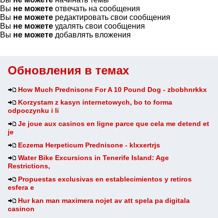
Вы
не можете
отвечать на сообщения
Вы
не можете
редактировать свои сообщения
Вы
не можете
удалять свои сообщения
Вы
не можете
добавлять вложения
Обновления в темах
How Much Prednisone For A 10 Pound Dog - zbobhnrkkx
Korzystam z kasyn internetowych, bo to forma
odpoczynku i li
Je joue aux casinos en ligne parce que cela me detend et
je
Eczema Herpeticum Prednisone - klxxertrjs
Water Bike Excursions in Tenerife Island: Age
Restrictions,
Propuestas exclusivas en establecimientos y retiros
esfera e
Hur kan man maximera nojet av att spela pa digitala
casinon