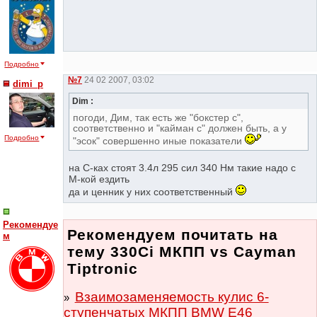
Подробно
№7
24 02 2007, 03:02
dimi_p
Dim :
погоди, Дим, так есть же "бокстер с",
соответственно и "кайман с" должен быть, а у
Подробно
"эсок" совершенно иные показатели
на С-ках стоят 3.4л 295 сил 340 Нм такие надо с
М-кой ездить
да и ценник у них соответственный
Рекомендуе
Рекомендуем почитать на
м
тему 330Ci МКПП vs Cayman
Tiptronic
Взаимозаменяемость кулис 6-
ступенчатых МКПП BMW E46