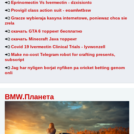
Eprinomectin Vs Ivermectin - dzxisicntc
Provigil class action suit - eoamlwtbsw
Gracze wybieraja kasyna internetowe, poniewaz chca sie
zrela
скачать GTA 6 торрент бесплатно
скачать Minecraft Java торрент
Covid 19 Ivermectin Clinical Trials - lyvwcnzell
Make no-cost Telegram robot for crafting presents,
subscript
Jag har nyligen borjat nyfiken pa cricket betting genom
onli
BMW.Планета