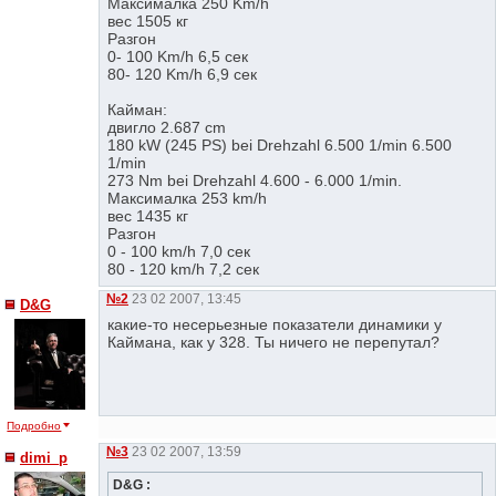
Максималка 250 Km/h
вес 1505 кг
Разгон
0- 100 Km/h 6,5 сек
80- 120 Km/h 6,9 сек
Кайман:
двигло 2.687 cm
180 kW (245 PS) bei Drehzahl 6.500 1/min 6.500
1/min
273 Nm bei Drehzahl 4.600 - 6.000 1/min.
Максималка 253 km/h
вес 1435 кг
Разгон
0 - 100 km/h 7,0 сек
80 - 120 km/h 7,2 сек
№2
23 02 2007, 13:45
D&G
какие-то несерьезные показатели динамики у
Каймана, как у 328. Ты ничего не перепутал?
Подробно
№3
23 02 2007, 13:59
dimi_p
D&G :