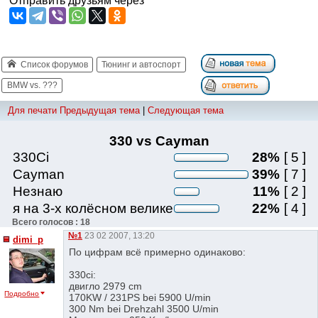
Отправить друзьям через
Список форумов
Тюнинг и автоспорт
BMW vs. ???
Для печати
Предыдущая тема
|
Следующая тема
330 vs Cayman
330Ci
28%
[ 5 ]
Cayman
39%
[ 7 ]
Незнаю
11%
[ 2 ]
я на 3-х колёсном велике
22%
[ 4 ]
Всего голосов : 18
№1
23 02 2007, 13:20
dimi_p
По цифрам всё примерно одинаково:
330ci:
двигло 2979 cm
Подробно
170KW / 231PS bei 5900 U/min
300 Nm bei Drehzahl 3500 U/min