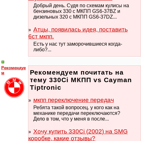
Добрый день. Судя по схемам кулисы на
бензиновых 330 с МКПП GS6-37BZ и
дизельных 320 с МКПП GS6-37DZ...
Атцы, появилась идея, поставить
6ст мкпп.
Есть у нас тут заморочившиеся когда-
либо?...
Рекомендуе
Рекомендуем почитать на
м
тему 330Ci МКПП vs Cayman
Tiptronic
мкпп переключение передач
Ребята такой вопросец. у кого как на
механике передачи переключаются?
Дело в том, что у меня в после...
Хочу купить 330Ci (2002) на SMG
коробке, какие отзывы?