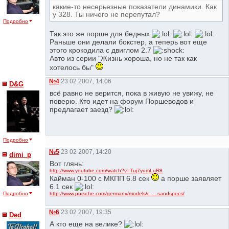
какие-то несерьезные показатели динамики. Как
у 328. Ты ничего не перепутал?
Подробно
Так это же порше для бедных
Раньше они делали бокстер, а теперь вот еще
этого крокодила с двиглом 2.7
Авто из серии "Жизнь хороша, но не так как
хотелось бы"
№4
23 02 2007, 14:06
D&G
всё равно не верится, пока в живую не увижу, не
поверю. Кто идет на форум Поршеводов и
предлагает заезд?
Подробно
№5
23 02 2007, 14:20
dimi_p
Вот глянь:
http://www.youtube.com/watch?v=Tuj7yumLuR8
Кайман 0-100 с МКПП 6.8 сек
а порше заявляет
6.1 сек
http://www.porsche.com/germany/models/c ... sandspecs/
Подробно
№6
23 02 2007, 19:35
Ded
А кто еще на велике?