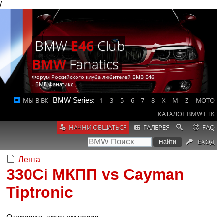
/
BMW
E46
Club
BMW
Fanatics
Форум Российского клуба любителей БМВ Е46
- БМВ Фанатикс
МЫ В ВК
BMW Series:
1
3
5
6
7
8
X
M
Z
MOTO
КАТАЛОГ BMW ETK
НАЧНИ ОБЩАТЬСЯ
ГАЛЕРЕЯ
FAQ
ВХОД
Лента
330Ci МКПП vs Cayman
Tiptronic