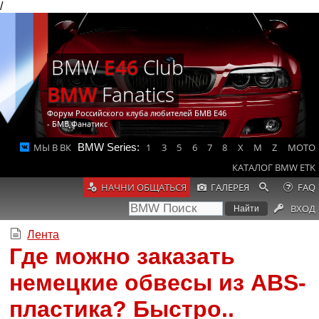
/
BMW
E46
Club
BMW
Fanatics
Форум Российского клуба любителей БМВ Е46
- БМВ Фанатикс
МЫ В ВК
BMW Series:
1
3
5
6
7
8
X
M
Z
MOTO
КАТАЛОГ BMW ETK
НАЧНИ ОБЩАТЬСЯ
ГАЛЕРЕЯ
FAQ
ВХОД
Лента
Где можно заказать
немецкие обвесы из ABS-
пластика? Быстро..