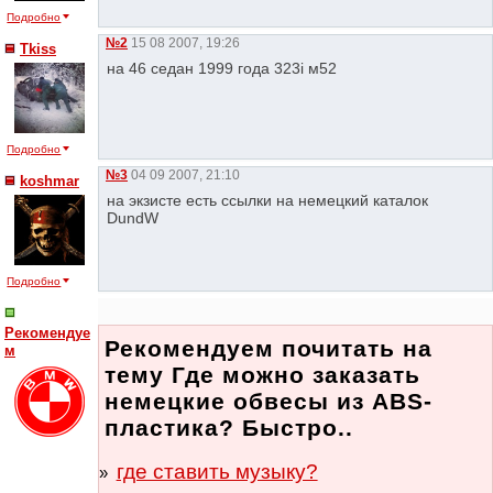
Подробно
№2
15 08 2007, 19:26
Tkiss
на 46 седан 1999 года 323i м52
Подробно
№3
04 09 2007, 21:10
koshmar
на экзисте есть ссылки на немецкий каталок
DundW
Подробно
Рекомендуе
Рекомендуем почитать на
м
тему Где можно заказать
немецкие обвесы из ABS-
пластика? Быстро..
где ставить музыку?