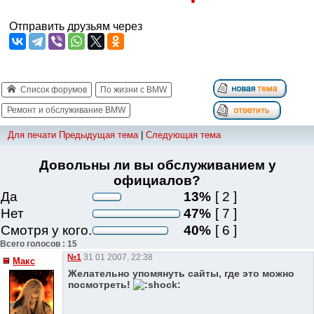
Отправить друзьям через
Список форумов
По жизни с BMW
Ремонт и обслуживание BMW
Для печати
Предыдущая тема
|
Следующая тема
Довольны ли вы обслуживанием у
официалов?
Да
13%
[ 2 ]
Нет
47%
[ 7 ]
Смотря у кого.
40%
[ 6 ]
Всего голосов : 15
№1
31 01 2007, 22:38
Макс
Желательно упомянуть сайты, где это можно
посмотреть!