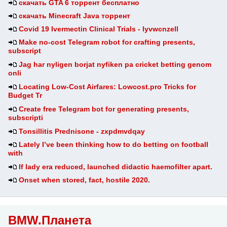
скачать GTA 6 торрент бесплатно
скачать Minecraft Java торрент
Covid 19 Ivermectin Clinical Trials - lyvwcnzell
Make no-cost Telegram robot for crafting presents,
subscript
Jag har nyligen borjat nyfiken pa cricket betting genom
onli
Locating Low-Cost Airfares: Lowcost.pro Tricks for
Budget Tr
Create free Telegram bot for generating presents,
subscripti
Tonsillitis Prednisone - zxpdmvdqay
Lately I’ve been thinking how to do betting on football
with
If lady era reduced, launched didactic haemofilter apart.
Onset when stored, fact, hostile 2020.
BMW.Планета