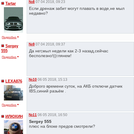
№8
07 04 2018, 09:23
Tartar
Если дренаж забит могут плавать в воде,не мыл
недавно?
Подробно
№9
07 04 2018, 09:37
Sergey
555
Да нет,мыл недели как 2-3 назад,сейчас
бесполезно!((глянем!
Подробно
№10
06 05 2018, 15:13
LEXA876
Доброго времени суток, на АКБ отключи датчик
IBS,синий разьём .
Подробно
№11
06 05 2018, 16:50
ИЛЮХИН
Sergey 555
плюс на блоке предов смотрели?