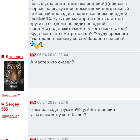
ночь с утра опять такая же история!(((привез в
сервис на эвакуаторе,посмотрели центральный
плюсовой провод и говорят все норм ни одной
ошибки!Сажусь при мастере и опять стартер
крутит и все,комп не видит не одной
системы,подскажите может у кого было такое?
Куда лезть,что смотреть еще???Буду премного
благодарен любому совету!Заранее спасибо!
№2
06 04 2018, 21:44
Джексон
А мастер что сказал?
Подробно
№3
06 04 2018, 21:46
Sergey
555
Пока разводят руками!Ищут!Вот и решил
узнать,может у кого было?!
Подробно
№4
07 04 2018, 08:32