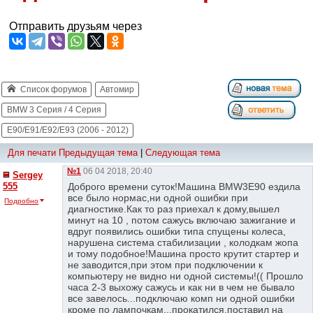
Отправить друзьям через
Список форумов
Автомир
BMW 3 Серия / 4 Серия
E90/E91/E92/E93 (2006 - 2012)
Для печати
Предыдущая тема
|
Следующая тема
№1
06 04 2018, 20:40
Sergey
555
Доброго времени суток!Машина BMW3E90 ездила
все было нормас,ни одной ошибки при
Подробно
диагностике.Как то раз приехал к дому,вышел
минут на 10 , потом сажусь включаю зажигание и
вдруг появились ошибки типа спущены колеса,
нарушена система стабилизации , колодкам жопа
и тому подобное!Машина просто крутит стартер и
не заводится,при этом при подключении к
компьютеру не видно ни одной системы!(( Прошло
часа 2-3 выхожу сажусь и как ни в чем не бывало
все завелось...подключаю комп ни одной ошибки
кроме по лампочкам...прокатился,поставил на