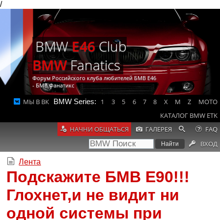
/
BMW
E46
Club
BMW
Fanatics
Форум Российского клуба любителей БМВ Е46
- БМВ Фанатикс
МЫ В ВК
BMW Series:
1
3
5
6
7
8
X
M
Z
MOTO
КАТАЛОГ BMW ETK
НАЧНИ ОБЩАТЬСЯ
ГАЛЕРЕЯ
FAQ
ВХОД
Лента
Подскажите БМВ Е90!!!
Глохнет,и не видит ни
одной системы при