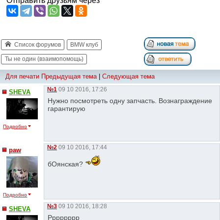
Отправить друзьям через
Список форумов
BMW клуб
Ты не один (взаимопомощь)
Для печати
Предыдущая тема
|
Следующая тема
№1
09 10 2016, 17:26
SHEVA
Нужно посмотреть одну запчасть. Вознаграждение
гарантирую
Подробно
№2
09 10 2016, 17:44
paw
бОянская?
Подробно
№3
09 10 2016, 18:28
SHEVA
Рррррррр