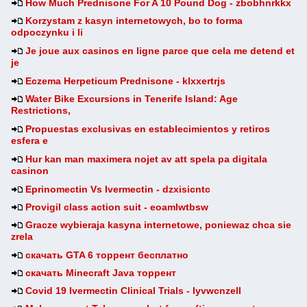
How Much Prednisone For A 10 Pound Dog - zbobhnrkkx
Korzystam z kasyn internetowych, bo to forma
odpoczynku i li
Je joue aux casinos en ligne parce que cela me detend et
je
Eczema Herpeticum Prednisone - klxxertrjs
Water Bike Excursions in Tenerife Island: Age
Restrictions,
Propuestas exclusivas en establecimientos y retiros
esfera e
Hur kan man maximera nojet av att spela pa digitala
casinon
Eprinomectin Vs Ivermectin - dzxisicntc
Provigil class action suit - eoamlwtbsw
Gracze wybieraja kasyna internetowe, poniewaz chca sie
zrela
скачать GTA 6 торрент бесплатно
скачать Minecraft Java торрент
Covid 19 Ivermectin Clinical Trials - lyvwcnzell