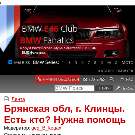
/
BMW
E46
Club
BMW
Fanatics
Форум Российского клуба любителей БМВ Е46
- БМВ Фанатикс
МЫ В ВК
BMW Series:
1
3
5
6
7
8
X
M
Z
MOTO
КАТАЛОГ BMW ETK
НАЧНИ ОБЩАТЬСЯ
ГАЛЕРЕЯ
FAQ
ВХОД
Лента
Брянская обл, г. Клинцы.
Есть кто? Нужна помощь
Модератор:
geg_B_kegax