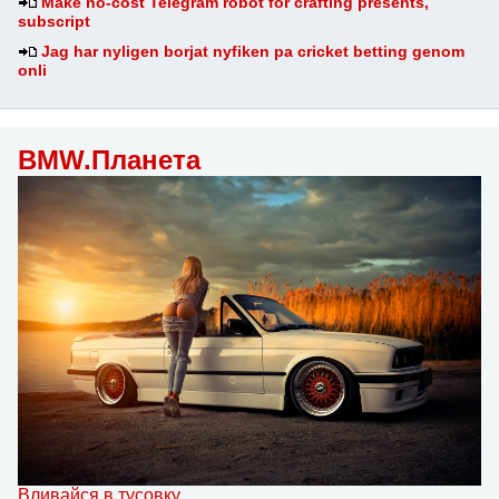
Make no-cost Telegram robot for crafting presents,
subscript
Jag har nyligen borjat nyfiken pa cricket betting genom
onli
BMW.Планета
Вливайся в тусовку