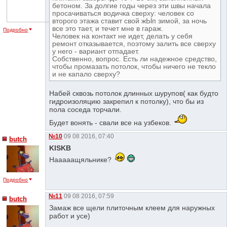
бетоном. За долгие годы через эти швы начала
просачиваться водичка сверху: человек со
второго этажа ставит свой жЫп зимой, за ночь
все это тает, и течет мне в гараж.
Подробно
Человек на контакт не идет, делать у себя
ремонт отказывается, поэтому залить все сверху
у него - вариант отпадает.
Собственно, вопрос. Есть ли надежное средство,
чтобы промазать потолок, чтобы ничего не текло
и не капало сверху?
Набей сквозь потолок длинных шурупов( как будто
гидроизоляцию закрепил к потолку), что бы из
пола соседа торчали.
Будет вонять - свали все на узбеков.
№10
09 08 2016, 07:40
butch
KISKB
Нааааащяльнике?
Подробно
№11
09 08 2016, 07:59
butch
Замаж все щели плиточным клеем для наружных
работ и усе)