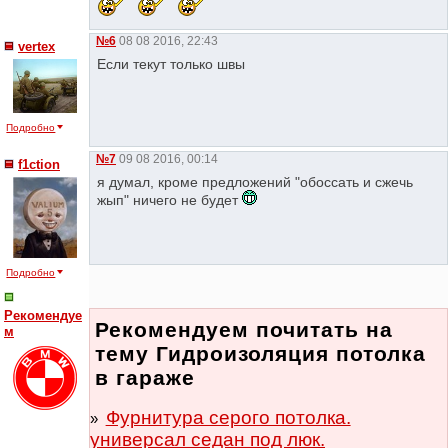
№6
08 08 2016, 22:43
vertex
Если текут только швы
Подробно
№7
09 08 2016, 00:14
f1ction
я думал, кроме предложений "обоссать и сжечь
жып" ничего не будет
Подробно
Рекомендуе
Рекомендуем почитать на
м
тему Гидроизоляция потолка
в гараже
Фурнитура серого потолка.
универсал седан под люк.