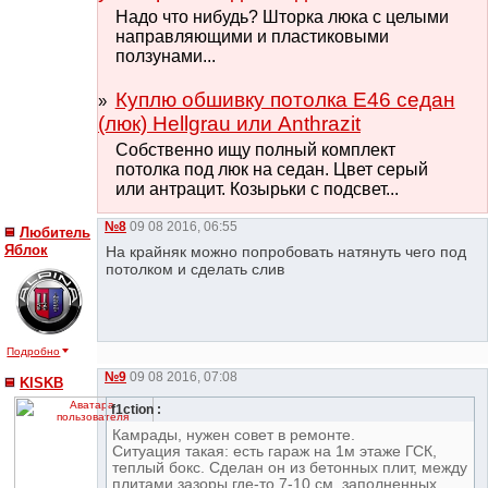
Надо что нибудь? Шторка люка с целыми
направляющими и пластиковыми
ползунами...
Куплю обшивку потолка E46 седан
(люк) Hellgrau или Anthrazit
Собственно ищу полный комплект
потолка под люк на седан. Цвет серый
или антрацит. Козырьки с подсвет...
№8
09 08 2016, 06:55
Любитель
Яблок
На крайняк можно попробовать натянуть чего под
потолком и сделать слив
Подробно
№9
09 08 2016, 07:08
KISKB
f1ction :
Камрады, нужен совет в ремонте.
Ситуация такая: есть гараж на 1м этаже ГСК,
теплый бокс. Сделан он из бетонных плит, между
плитами зазоры где-то 7-10 см, заполненных