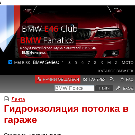
/
BMW
E46
Club
BMW
Fanatics
Форум Российского клуба любителей БМВ Е46
- БМВ Фанатикс
МЫ В ВК
BMW Series:
1
3
5
6
7
8
X
M
Z
MOTO
КАТАЛОГ BMW ETK
НАЧНИ ОБЩАТЬСЯ
ГАЛЕРЕЯ
FAQ
ВХОД
Лента
Гидроизоляция потолка в
гараже