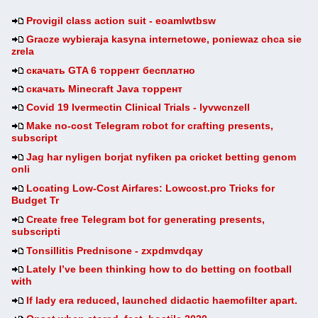
Provigil class action suit - eoamlwtbsw
Gracze wybieraja kasyna internetowe, poniewaz chca sie
zrela
скачать GTA 6 торрент бесплатно
скачать Minecraft Java торрент
Covid 19 Ivermectin Clinical Trials - lyvwcnzell
Make no-cost Telegram robot for crafting presents,
subscript
Jag har nyligen borjat nyfiken pa cricket betting genom
onli
Locating Low-Cost Airfares: Lowcost.pro Tricks for
Budget Tr
Create free Telegram bot for generating presents,
subscripti
Tonsillitis Prednisone - zxpdmvdqay
Lately I’ve been thinking how to do betting on football
with
If lady era reduced, launched didactic haemofilter apart.