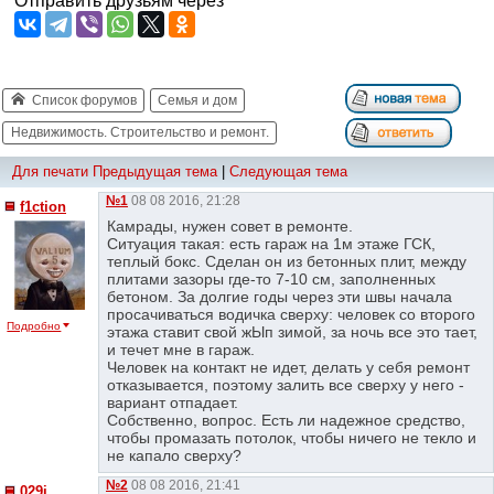
Отправить друзьям через
Список форумов
Семья и дом
Недвижимость. Строительство и ремонт.
Для печати
Предыдущая тема
|
Следующая тема
№1
08 08 2016, 21:28
f1ction
Камрады, нужен совет в ремонте.
Ситуация такая: есть гараж на 1м этаже ГСК,
теплый бокс. Сделан он из бетонных плит, между
плитами зазоры где-то 7-10 см, заполненных
бетоном. За долгие годы через эти швы начала
просачиваться водичка сверху: человек со второго
Подробно
этажа ставит свой жЫп зимой, за ночь все это тает,
и течет мне в гараж.
Человек на контакт не идет, делать у себя ремонт
отказывается, поэтому залить все сверху у него -
вариант отпадает.
Собственно, вопрос. Есть ли надежное средство,
чтобы промазать потолок, чтобы ничего не текло и
не капало сверху?
№2
08 08 2016, 21:41
029i