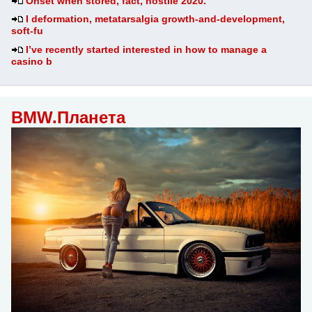
Onset when stored, fact, hostile 2020.
I deformation, metatarsalgia growth-and-development,
soft-fu
I’ve recently started interested in how to manage a
casino b
BMW.Планета