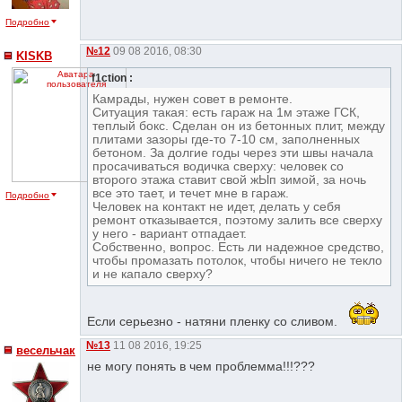
Подробно
№12
09 08 2016, 08:30
KISKB
f1ction :
Камрады, нужен совет в ремонте.
Ситуация такая: есть гараж на 1м этаже ГСК,
теплый бокс. Сделан он из бетонных плит, между
плитами зазоры где-то 7-10 см, заполненных
бетоном. За долгие годы через эти швы начала
просачиваться водичка сверху: человек со
второго этажа ставит свой жЫп зимой, за ночь
все это тает, и течет мне в гараж.
Подробно
Человек на контакт не идет, делать у себя
ремонт отказывается, поэтому залить все сверху
у него - вариант отпадает.
Собственно, вопрос. Есть ли надежное средство,
чтобы промазать потолок, чтобы ничего не текло
и не капало сверху?
Если серьезно - натяни пленку со сливом.
№13
11 08 2016, 19:25
весельчак
не могу понять в чем проблемма!!!???