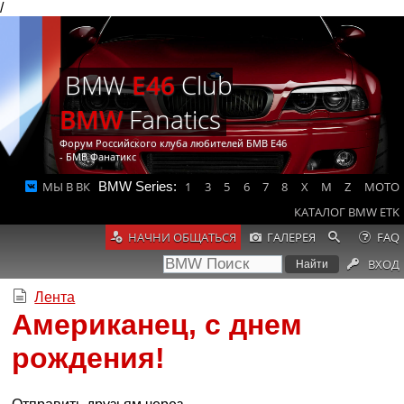
/
BMW
E46
Club
BMW
Fanatics
Форум Российского клуба любителей БМВ Е46
- БМВ Фанатикс
МЫ В ВК
BMW Series:
1
3
5
6
7
8
X
M
Z
MOTO
КАТАЛОГ BMW ETK
НАЧНИ ОБЩАТЬСЯ
ГАЛЕРЕЯ
FAQ
ВХОД
Лента
Американец, с днем
рождения!