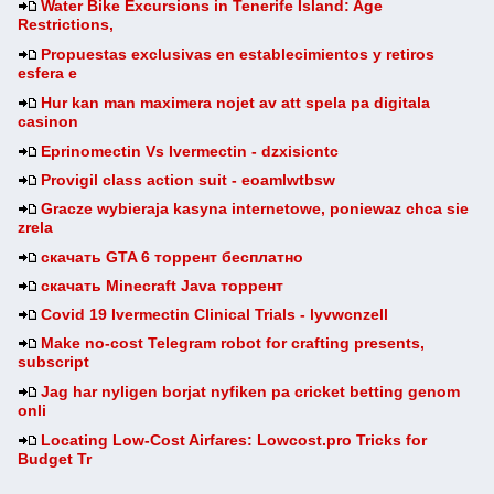
Water Bike Excursions in Tenerife Island: Age
Restrictions,
Propuestas exclusivas en establecimientos y retiros
esfera e
Hur kan man maximera nojet av att spela pa digitala
casinon
Eprinomectin Vs Ivermectin - dzxisicntc
Provigil class action suit - eoamlwtbsw
Gracze wybieraja kasyna internetowe, poniewaz chca sie
zrela
скачать GTA 6 торрент бесплатно
скачать Minecraft Java торрент
Covid 19 Ivermectin Clinical Trials - lyvwcnzell
Make no-cost Telegram robot for crafting presents,
subscript
Jag har nyligen borjat nyfiken pa cricket betting genom
onli
Locating Low-Cost Airfares: Lowcost.pro Tricks for
Budget Tr