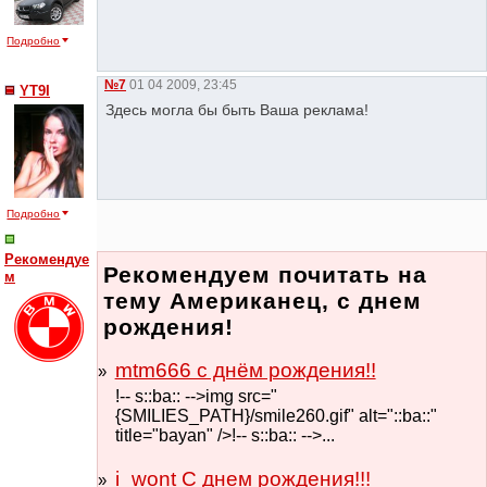
Подробно
№7
01 04 2009, 23:45
YT9I
Здесь могла бы быть Ваша реклама!
Подробно
Рекомендуе
Рекомендуем почитать на
м
тему Американец, с днем
рождения!
mtm666 с днём рождения!!
!-- s::ba:: -->img src="
{SMILIES_PATH}/smile260.gif" alt="::ba::"
title="bayan" />!-- s::ba:: -->...
i_wont С днем рождения!!!