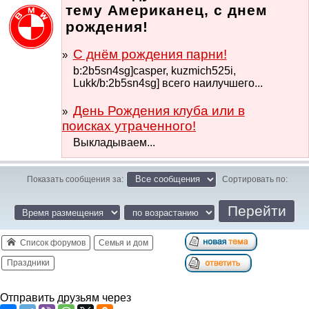
тему Американец, с днем
рождения!
С днём рождения парни!
b:2b5sn4sg]casper, kuzmich525i,
Lukk/b:2b5sn4sg] всего наилучшего...
День Рождения клуба или в
поисках утраченного!
Выкладываем...
Показать сообщения за:
Сортировать по:
Список форумов
Семья и дом
Праздники
Отправить друзьям через