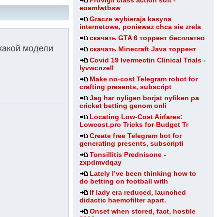
Provigil class action suit -
eoamlwtbsw
Gracze wybieraja kasyna
internetowe, poniewaz chca sie zrela
скачать GTA 6 торрент бесплатно
 какой модели
скачать Minecraft Java торрент
Covid 19 Ivermectin Clinical Trials -
lyvwcnzell
Make no-cost Telegram robot for
crafting presents, subscript
Jag har nyligen borjat nyfiken pa
cricket betting genom onli
Locating Low-Cost Airfares:
Lowcost.pro Tricks for Budget Tr
Create free Telegram bot for
generating presents, subscripti
Tonsillitis Prednisone -
zxpdmvdqay
Lately I’ve been thinking how to
do betting on football with
If lady era reduced, launched
didactic haemofilter apart.
Onset when stored, fact, hostile