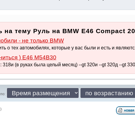
 на тему Руль на BMW E46 Compact 20
били - не только BMW
ть о тех автомобилях, которые у вас были и есть и являются 
ниться ) E46 M54B30
318и (в руках была целый месяц) --gt 320и --gt 320д --gt 330.
по:
)