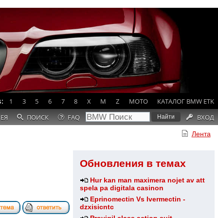
:
1
3
5
6
7
8
X
M
Z
MOTO
КАТАЛОГ BMW ETK
РЕЯ
ПОИСК
FAQ
ВХОД
Лента
Обновления в темах
Hur kan man maximera nojet av att
spela pa digitala casinon
Eprinomectin Vs Ivermectin -
dzxisicntc