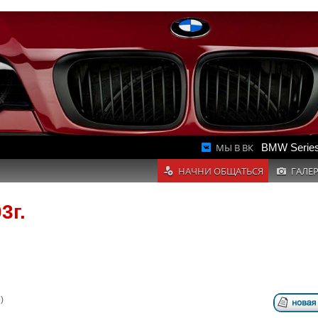
МЫ В ВК
BMW Series
НАЧНИ ОБЩАТЬСЯ
ГАЛЕ
3г.
)