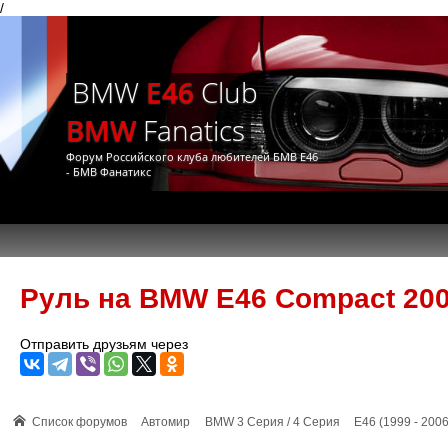
/
BMW
E46
Club
BMW
Fanatics
Форум Российского клуба любителей БМВ Е46
- БМВ Фанатикс
Руль на BMW E46 Compact 200
Отправить друзьям через
Список форумов
Автомир
BMW 3 Серия / 4 Серия
E46 (1999 - 2006