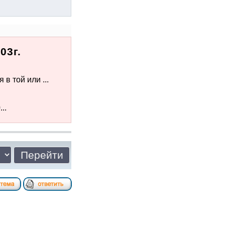
03г.
в той или ...
..