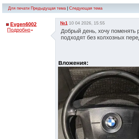
Для печати
Предыдущая тема
|
Следующая тема
№1
10 04 2026, 15:55
Evgen6002
Подробно
Добрый день, хочу поменять р
подходят без колхозных пере
Вложения: