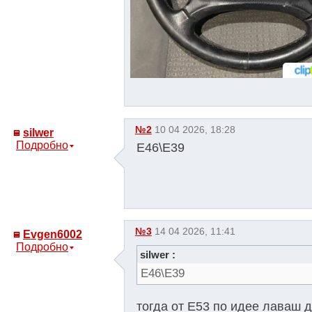
№2
10 04 2026, 18:28
silwer
Подробно
E46\E39
№3
14 04 2026, 11:41
Evgen6002
Подробно
silwer :
E46\E39
тогда от Е53 по идее лаваш 