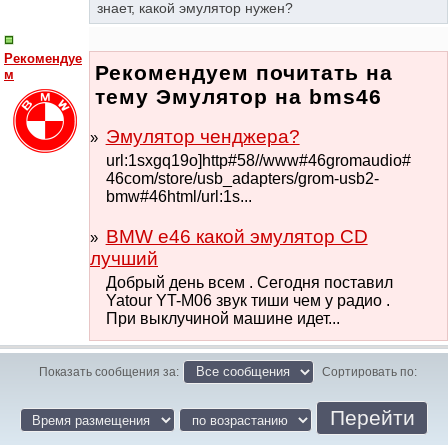
знает, какой эмулятор нужен?
Рекомендуе
Рекомендуем почитать на
м
тему Эмулятор на bms46
Эмулятор ченджера?
url:1sxgq19o]http#58//www#46gromaudio#
46com/store/usb_adapters/grom-usb2-
bmw#46html/url:1s...
BMW e46 какой эмулятор CD
лучший
Добрый день всем . Сегодня поставил
Yatour YT-M06 звук тиши чем у радио .
При выклучиной машине идет...
Показать сообщения за:
Сортировать по: