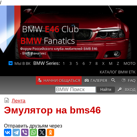
/
BMW
E46
Club
BMW
Fanatics
Форум Российского клуба любителей БМВ Е46
- БМВ Фанатикс
МЫ В ВК
BMW Series:
1
3
5
6
7
8
X
M
Z
MOTO
КАТАЛОГ BMW ETK
НАЧНИ ОБЩАТЬСЯ
ГАЛЕРЕЯ
FAQ
ВХОД
Лента
Эмулятор на bms46
Отправить друзьям через