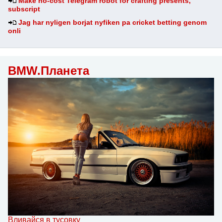
Make no-cost Telegram robot for crafting presents,
subscript
Jag har nyligen borjat nyfiken pa cricket betting genom
onli
BMW.Планета
Вливайся в тусовку