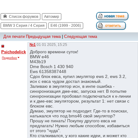
Список форумов
Автомир
BMW 3 Серия / 4 Серия
E46 (1999 - 2006)
Для печати
Предыдущая тема
|
Следующая тема
№1
01 01 2025, 15:25
Доброго времени суток!
Psichodelick
BMW e46
Подробно
M43b19
Dme Bosch 1 430 940
Ews 61358387448
Сдох блок евса, купил эмулятор ews 2, ews 3.2,
исн с евса чудом достал знакомый.
Заливаю в эмулятор исн, в инпе ошибка -
синхронизация дме-евс, запуска нет. В попытке
синхронизации пробовал подключаться к к-линии
и к дме-евс эмулятором, результат 1: нет связи с
блоком евс.
Думаю, эмулятор не подходит. Где-то в поисках,
натыкался что под bms46 свой эмулятор?
Прошу не пинать! Покупку другого евса не
предлагать! Нужно любым способом, избавиться
от этого "чуда".
Кто сталкивался, у кого какие идеи, и может кто