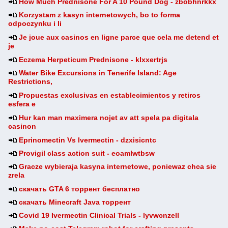
How Much Prednisone For A 10 Pound Dog - zbobhnrkkx
Korzystam z kasyn internetowych, bo to forma
odpoczynku i li
Je joue aux casinos en ligne parce que cela me detend et
je
Eczema Herpeticum Prednisone - klxxertrjs
Water Bike Excursions in Tenerife Island: Age
Restrictions,
Propuestas exclusivas en establecimientos y retiros
esfera e
Hur kan man maximera nojet av att spela pa digitala
casinon
Eprinomectin Vs Ivermectin - dzxisicntc
Provigil class action suit - eoamlwtbsw
Gracze wybieraja kasyna internetowe, poniewaz chca sie
zrela
скачать GTA 6 торрент бесплатно
скачать Minecraft Java торрент
Covid 19 Ivermectin Clinical Trials - lyvwcnzell