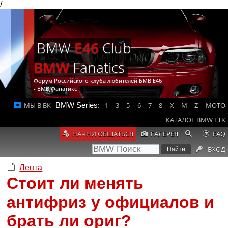
/
BMW
E46
Club
BMW
Fanatics
Форум Российского клуба любителей БМВ Е46
- БМВ Фанатикс
МЫ В ВК
BMW Series:
1
3
5
6
7
8
X
M
Z
MOTO
КАТАЛОГ BMW ETK
НАЧНИ ОБЩАТЬСЯ
ГАЛЕРЕЯ
FAQ
ВХОД
Лента
Стоит ли менять
антифриз у официалов и
брать ли ориг?