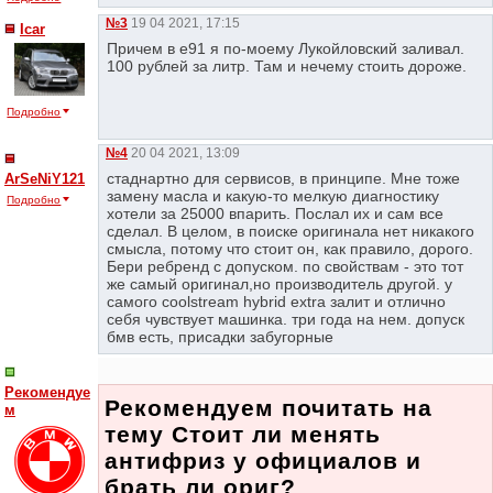
№3
19 04 2021, 17:15
Icar
Причем в е91 я по-моему Лукойловский заливал.
100 рублей за литр. Там и нечему стоить дороже.
Подробно
№4
20 04 2021, 13:09
стаднартно для сервисов, в принципе. Мне тоже
ArSeNiY121
замену масла и какую-то мелкую диагностику
Подробно
хотели за 25000 впарить. Послал их и сам все
сделал. В целом, в поиске оригинала нет никакого
смысла, потому что стоит он, как правило, дорого.
Бери ребренд с допуском. по свойствам - это тот
же самый оригинал,но производитель другой. у
самого coolstream hybrid extra залит и отлично
себя чувствует машинка. три года на нем. допуск
бмв есть, присадки забугорные
Рекомендуе
Рекомендуем почитать на
м
тему Стоит ли менять
антифриз у официалов и
брать ли ориг?