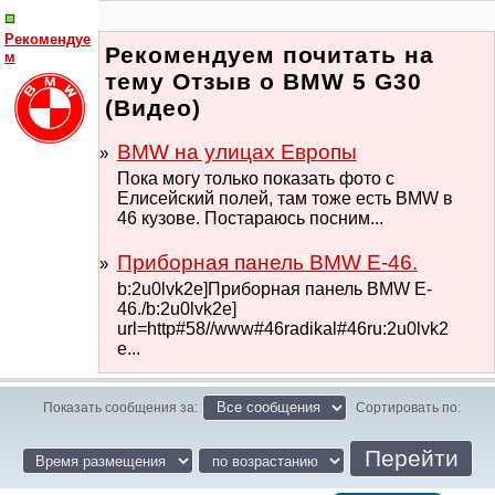
Рекомендуе
Рекомендуем почитать на
м
тему Отзыв о BMW 5 G30
(Видео)
BMW на улицах Европы
Пока могу только показать фото с
Елисейский полей, там тоже есть BMW в
46 кузове. Постараюсь посним...
Приборная панель BMW E-46.
b:2u0lvk2e]Приборная панель BMW E-
46./b:2u0lvk2e]
url=http#58//www#46radikal#46ru:2u0lvk2
e...
Показать сообщения за:
Сортировать по: