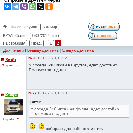
Отправить друзьям через
Список форумов
Автомир
BMW 5 Серия
G30 (2017 - н.в.)
На страницу
Пред.
1
2
Для печати
Предыдущая тема
|
Следующая тема
№26
15 12 2020, 18:12
Витёк
У соседа 540 иксай на фулле, едет достойно.
Подробно
Поломок за год нет
№27
15 12 2020, 18:20
Kostya
Витёк :
У соседа 540 иксай на фулле, едет достойно.
Поломок за год нет
Подробно
собираю для себя статистику