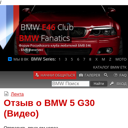
/
BMW
E46
Club
BMW
Fanatics
Форум Российского клуба любителей БМВ Е46
- БМВ Фанатикс
МЫ В ВК
BMW Series:
1
3
5
6
7
8
X
M
Z
MOTO
КАТАЛОГ BMW ETK
НАЧНИ ОБЩАТЬСЯ
ГАЛЕРЕЯ
FAQ
ВХОД
Лента
Отзыв о BMW 5 G30
(Видео)