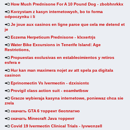
How Much Prednisone For A 10 Pound Dog - zbobhnrkkx
Korzystam z kasyn internetowych, bo to forma
odpoczynku i li
Je joue aux casinos en ligne parce que cela me detend et
je
Eczema Herpeticum Prednisone - klxxertrjs
Water Bike Excursions in Tenerife Island: Age
Restrictions,
Propuestas exclusivas en establecimientos y retiros
esfera e
Hur kan man maximera nojet av att spela pa digitala
casinon
Eprinomectin Vs Ivermectin - dzxisicntc
Provigil class action suit - eoamlwtbsw
Gracze wybieraja kasyna internetowe, poniewaz chca sie
zrela
скачать GTA 6 торрент бесплатно
скачать Minecraft Java торрент
Covid 19 Ivermectin Clinical Trials - lyvwcnzell