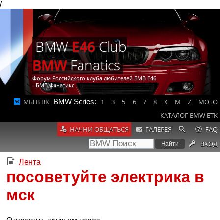
/
BMW
E46
Club
BMW
Fanatics
Форум Российского клуба любителей БМВ Е46
- БМВ Фанатикс
МЫ В ВК
BMW Series:
1
3
5
6
7
8
X
M
Z
MOTO
КАТАЛОГ BMW ETK
НАЧНИ ОБЩАТЬСЯ
ГАЛЕРЕЯ
FAQ
ВХОД
Лента
посоветуйте электрика в
мск