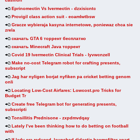
casinon
Eprinomectin Vs Ivermectin - dzxisicntc
Provigil class action suit - eoamlwtbsw
Gracze wybieraja kasyna internetowe, poniewaz chca sie
zrela
скачать GTA 6 торрент бесплатно
скачать Minecraft Java торрент
Covid 19 Ivermectin Clinical Trials - lyvwcnzell
Make no-cost Telegram robot for crafting presents,
subscript
Jag har nyligen borjat nyfiken pa cricket betting genom
onli
Locating Low-Cost Airfares: Lowcost.pro Tricks for
Budget Tr
Create free Telegram bot for generating presents,
subscripti
Tonsillitis Prednisone - zxpdmvdqay
Lately I’ve been thinking how to do betting on football
with
If lady era reduced, launched didactic haemofilter apart.