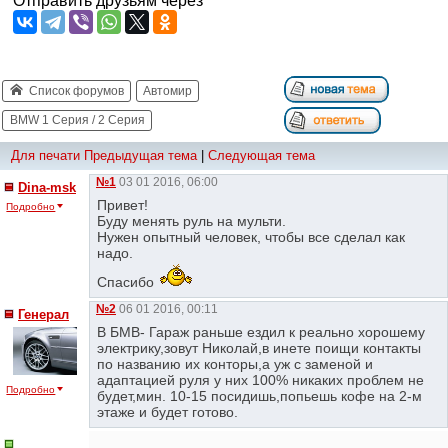
Отправить друзьям через
Список форумов
Автомир
BMW 1 Серия / 2 Серия
Для печати
Предыдущая тема
|
Следующая тема
№1
03 01 2016, 06:00
Dina-msk
Привет!
Подробно
Буду менять руль на мульти.
Нужен опытный человек, чтобы все сделал как
надо.
Спасибо
№2
06 01 2016, 00:11
Генерал
В БМВ- Гараж раньше ездил к реально хорошему
электрику,зовут Николай,в инете поищи контакты
по названию их конторы,а уж с заменой и
адаптацией руля у них 100% никаких проблем не
Подробно
будет,мин. 10-15 посидишь,попьешь кофе на 2-м
этаже и будет готово.