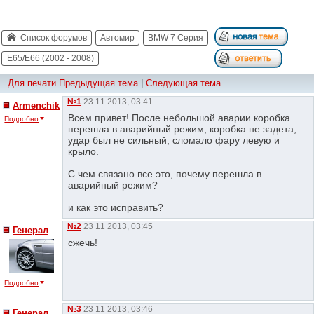
Список форумов
Автомир
BMW 7 Серия
E65/E66 (2002 - 2008)
Для печати
Предыдущая тема
|
Следующая тема
№1
23 11 2013, 03:41
Armenchik
Всем привет! После небольшой аварии коробка
Подробно
перешла в аварийный режим, коробка не задета,
удар был не сильный, сломало фару левую и
крыло.
С чем связано все это, почему перешла в
аварийный режим?
и как это исправить?
№2
23 11 2013, 03:45
Генерал
сжечь!
Подробно
№3
23 11 2013, 03:46
Генерал