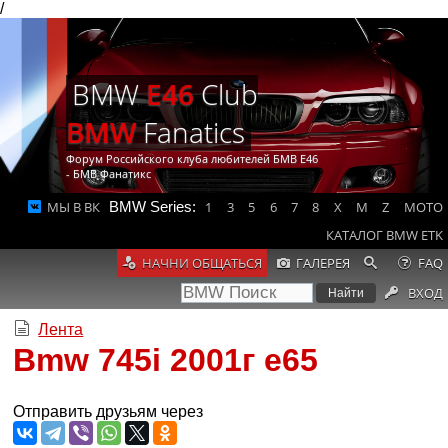
/
BMW
E46
Club
BMW
Fanatics
Форум Российского клуба любителей БМВ Е46
- БМВ Фанатикс
МЫ В ВК
BMW Series:
1
3
5
6
7
8
X
M
Z
MOTO
КАТАЛОГ BMW ETK
НАЧНИ ОБЩАТЬСЯ
ГАЛЕРЕЯ
FAQ
ВХОД
Лента
Bmw 745i 2001г e65
Отправить друзьям через