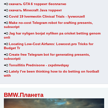
скачать GTA 6 торрент бесплатно
скачать Minecraft Java торрент
Covid 19 Ivermectin Clinical Trials - lyvwcnzell
Make no-cost Telegram robot for crafting presents,
subscript
Jag har nyligen borjat nyfiken pa cricket betting genom
onli
Locating Low-Cost Airfares: Lowcost.pro Tricks for
Budget Tr
Create free Telegram bot for generating presents,
subscripti
Tonsillitis Prednisone - zxpdmvdqay
Lately I’ve been thinking how to do betting on football
with
BMW.Планета