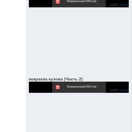
Неправильный BBCode
phpBB
[media]
покраска кузова (Часть 2)
Неправильный BBCode
phpBB
[media]