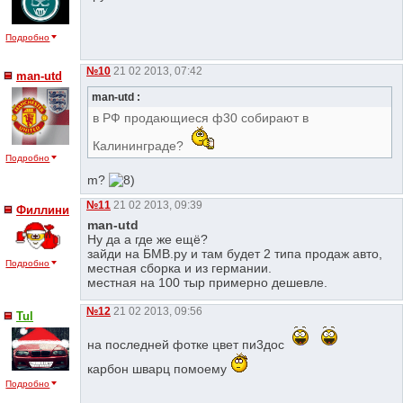
Подробно
№10
21 02 2013, 07:42
man-utd
man-utd :
в РФ продающиеся ф30 собирают в
Калининграде?
Подробно
m?
№11
21 02 2013, 09:39
Филлини
man-utd
Ну да а где же ещё?
зайди на БМВ.ру и там будет 2 типа продаж авто,
Подробно
местная сборка и из германии.
местная на 100 тыр примерно дешевле.
№12
21 02 2013, 09:56
Tul
на последней фотке цвет пи3дос
карбон шварц помоему
Подробно