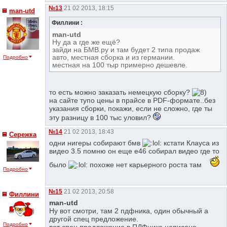
№13
21 02 2013, 18:15
man-utd
Филлини :
man-utd
Ну да а где же ещё?
зайди на БМВ.ру и там будет 2 типа продаж
авто, местная сборка и из германии.
Подробно
местная на 100 тыр примерно дешевле.
то есть можно заказать немецкую сборку?
на сайте тупо цены в прайсе в PDF-формате..без
указания сборки, покажи, если не сложно, где ты
эту разницу в 100 тыс уловил?
№14
21 02 2013, 18:43
Сережка
одни нигеры собирают бмв
кстати Клауса из
видео 3.5 помню он еще е46 собирал видео где то
было
похоже нет карьерного роста там
Подробно
№15
21 02 2013, 20:58
Филлини
man-utd
Ну вот смотри, там 2 пдфника, один обычный а
другой спец предложение.
Подробно