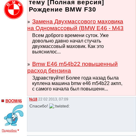
тему [Полная версия]
Рождение BMW F30
Замена Двухмассового маховика
на Одномассовый (BMW E46 - M43
Всем доброго времени суток. Уже
довольно давно начал стучать
двухмассовый маховик. Как это
выяснилос...
Bmw E46 m54b22 повышенный
расход бензина
Здравствуйте! Более года назад была
куплена машина bmw e46 m54b22 акпп,
с самого начала был повышенн...
№18
22 02 2013, 07:09
BOOM46
Спасибо!
Подробно