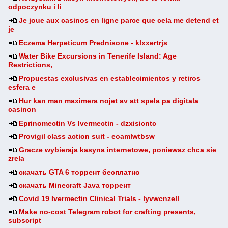
odpoczynku i li
Je joue aux casinos en ligne parce que cela me detend et
je
Eczema Herpeticum Prednisone - klxxertrjs
Water Bike Excursions in Tenerife Island: Age
Restrictions,
Propuestas exclusivas en establecimientos y retiros
esfera e
Hur kan man maximera nojet av att spela pa digitala
casinon
Eprinomectin Vs Ivermectin - dzxisicntc
Provigil class action suit - eoamlwtbsw
Gracze wybieraja kasyna internetowe, poniewaz chca sie
zrela
скачать GTA 6 торрент бесплатно
скачать Minecraft Java торрент
Covid 19 Ivermectin Clinical Trials - lyvwcnzell
Make no-cost Telegram robot for crafting presents,
subscript