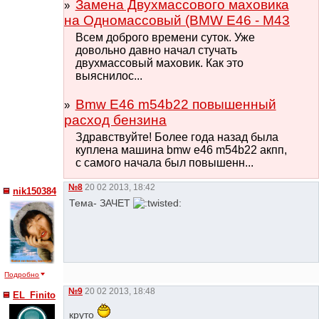
Замена Двухмассового маховика
на Одномассовый (BMW E46 - M43
Всем доброго времени суток. Уже
довольно давно начал стучать
двухмассовый маховик. Как это
выяснилос...
Bmw E46 m54b22 повышенный
расход бензина
Здравствуйте! Более года назад была
куплена машина bmw e46 m54b22 акпп,
с самого начала был повышенн...
№8
20 02 2013, 18:42
nik150384
Тема- ЗАЧЕТ
Подробно
№9
20 02 2013, 18:48
EL_Finito
круто