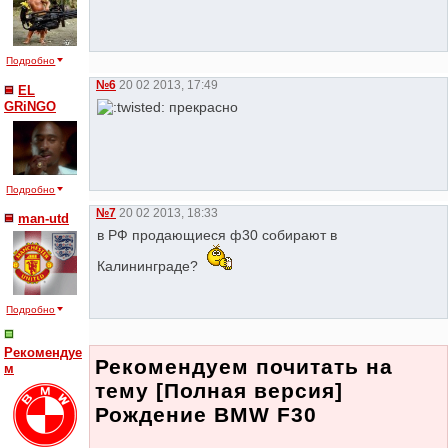
Подробно
№6
20 02 2013, 17:49
EL
GRiNGO
прекрасно
Подробно
№7
20 02 2013, 18:33
man-utd
в РФ продающиеся ф30 собирают в
Калининграде?
Подробно
Рекомендуе
Рекомендуем почитать на
м
тему [Полная версия]
Рождение BMW F30