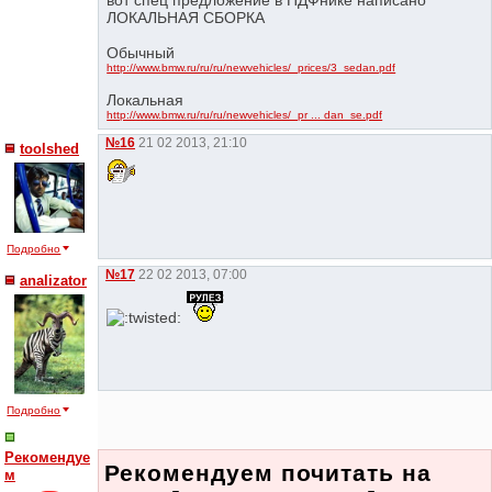
вот спец предложение в ПДФнике написано
ЛОКАЛЬНАЯ СБОРКА
Обычный
http://www.bmw.ru/ru/ru/newvehicles/_prices/3_sedan.pdf
Локальная
http://www.bmw.ru/ru/ru/newvehicles/_pr ... dan_se.pdf
№16
21 02 2013, 21:10
toolshed
Подробно
№17
22 02 2013, 07:00
analizator
Подробно
Рекомендуе
Рекомендуем почитать на
м