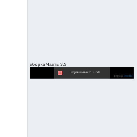
сборка Часть 3.5
Неправильный BBCode
phpBB
[media]