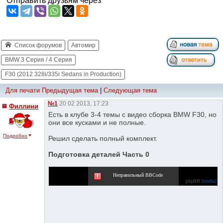
Отправить друзьям через
Список форумов
Автомир
BMW 3 Серия / 4 Серия
F30 (2012 328i/335i Sedans in Production)
Для печати
Предыдущая тема
|
Следующая тема
№1
20 02 2013, 17:23
Филлини
Есть в клубе 3-4 темы с видео сборка BMW F30, но
они все кусками и не полные.
Подробно
Решил сделать полный комплект.
Подготовка деталей Часть 0
Неправильный BBCode
phpBB
[media]