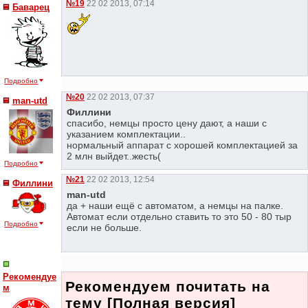
№19
22 02 2013, 07:14
Баварец
Подробно
№20
22 02 2013, 07:37
man-utd
Филлини
спасибо, немцы просто цену дают, а наши с
указанием комплектации..
нормальный аппарат с хорошей комплектацией за
2 млн выйдет..жесть(
Подробно
№21
22 02 2013, 12:54
Филлини
man-utd
да + наши ещё с автоматом, а немцы на палке.
Автомат если отдельно ставить то это 50 - 80 тыр
Подробно
если не больше.
Рекомендуе
Рекомендуем почитать на
м
тему [Полная версия]