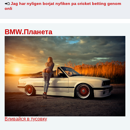
Jag har nyligen borjat nyfiken pa cricket betting genom
onli
BMW.Планета
Вливайся в тусовку