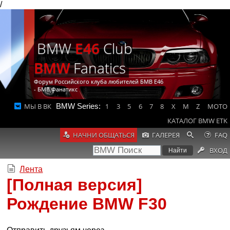
/
BMW
E46
Club
BMW
Fanatics
Форум Российского клуба любителей БМВ Е46
- БМВ Фанатикс
МЫ В ВК
BMW Series:
1
3
5
6
7
8
X
M
Z
MOTO
КАТАЛОГ BMW ETK
НАЧНИ ОБЩАТЬСЯ
ГАЛЕРЕЯ
FAQ
ВХОД
Лента
[Полная версия]
Рождение BMW F30