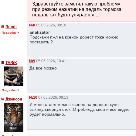
Здравствуйте заметил такую проблему
при резком нажатии на педаль тормоза
педаль как будто упирается ...
№8
05 05 2026, 00:10
Rumii
analizator
Подробно
Подскажи пжл на ксенон дорест тоже можно
поставить ?
№9
05 05 2026, 10:41
TARiK
Да все можно
Подробно
№10
07 05 2026, 09:13
Джексон
У меня стоял колхоз ксенон на доресте купе-
выкинул,вернул сток..Отребилдь свои и все видно
будет нормально..