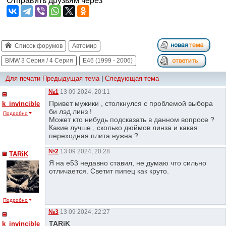
Отправить друзьям через
Список форумов
Автомир
BMW 3 Серия / 4 Серия
E46 (1999 - 2006)
Для печати
Предыдущая тема
|
Следующая тема
№1
13 09 2024, 20:11
Привет мужики , столкнулся с проблемой выбора
k_invincible
би лэд линз !
Подробно
Может кто нибудь подсказать в данном вопросе ?
Какие лучше , сколько дюймов линза и какая
переходная плита нужна ?
№2
13 09 2024, 20:28
TARiK
Я на е53 недавно ставил, не думаю что сильно
отличается. Светит пипец как круто.
Подробно
№3
13 09 2024, 22:27
TARiK
k_invincible