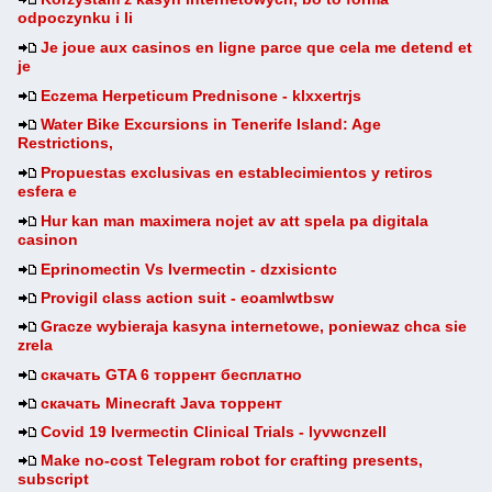
odpoczynku i li
Je joue aux casinos en ligne parce que cela me detend et
je
Eczema Herpeticum Prednisone - klxxertrjs
Water Bike Excursions in Tenerife Island: Age
Restrictions,
Propuestas exclusivas en establecimientos y retiros
esfera e
Hur kan man maximera nojet av att spela pa digitala
casinon
Eprinomectin Vs Ivermectin - dzxisicntc
Provigil class action suit - eoamlwtbsw
Gracze wybieraja kasyna internetowe, poniewaz chca sie
zrela
скачать GTA 6 торрент бесплатно
скачать Minecraft Java торрент
Covid 19 Ivermectin Clinical Trials - lyvwcnzell
Make no-cost Telegram robot for crafting presents,
subscript