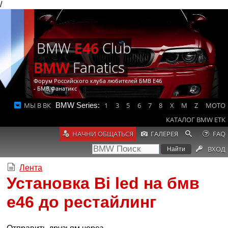
/
BMW
E46
Club
BMW
Fanatics
Форум Российского клуба любителей БМВ Е46
- БМВ Фанатикс
МЫ В ВК
BMW Series:
1
3
5
6
7
8
X
M
Z
MOTO
КАТАЛОГ BMW ETK
НАЧНИ ОБЩАТЬСЯ
ГАЛЕРЕЯ
FAQ
ВХОД
Лента
Установка Bi led на бмв
е46 до рестайлинг