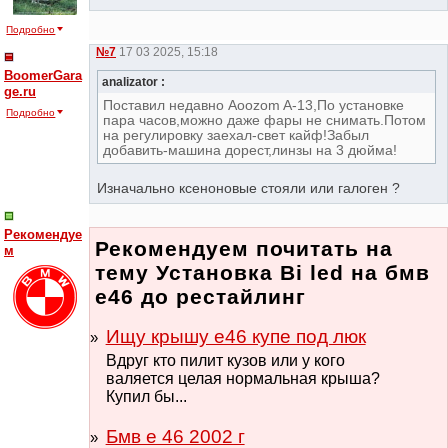
Подробно
№7
17 03 2025, 15:18
BoomerGara
analizator :
ge.ru
Поставил недавно Aoozom A-13,По установке
Подробно
пара часов,можно даже фары не снимать.Потом
на регулировку заехал-свет кайф!Забыл
добавить-машина дорест,линзы на 3 дюйма!
Изначально ксеноновые стояли или галоген ?
Рекомендуе
Рекомендуем почитать на
м
тему Установка Bi led на бмв
е46 до рестайлинг
Ищу крышу е46 купе под люк
Вдруг кто пилит кузов или у кого
валяется целая нормальная крыша?
Купил бы...
Бмв е 46 2002 г