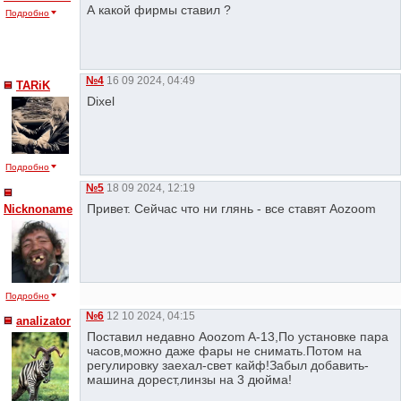
А какой фирмы ставил ?
Подробно
№4
16 09 2024, 04:49
TARiK
Dixel
Подробно
№5
18 09 2024, 12:19
Привет. Сейчас что ни глянь - все ставят Aozoom
Nicknoname
Подробно
№6
12 10 2024, 04:15
analizator
Поставил недавно Aoozom A-13,По установке пара
часов,можно даже фары не снимать.Потом на
регулировку заехал-свет кайф!Забыл добавить-
машина дорест,линзы на 3 дюйма!