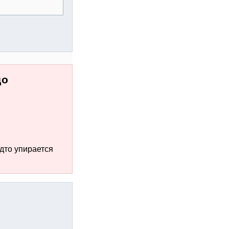
до
дто упирается