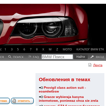
:
1
3
5
6
7
8
X
M
Z
MOTO
КАТАЛОГ BMW ETK
РЕЯ
ПОИСК
FAQ
ВХОД
Лента
Обновления в темах
Provigil class action suit -
eoamlwtbsw
Gracze wybieraja kasyna
internetowe, poniewaz chca sie zrela