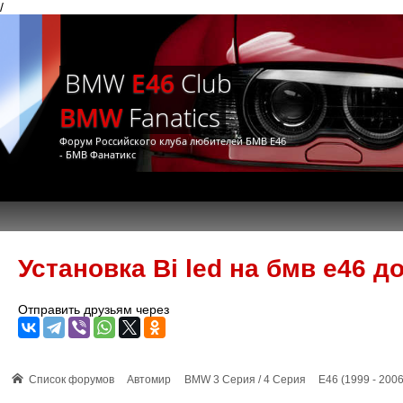
/
BMW
E46
Club
BMW
Fanatics
Форум Российского клуба любителей БМВ Е46
- БМВ Фанатикс
Установка Bi led на бмв е46 д
Отправить друзьям через
Список форумов
Автомир
BMW 3 Серия / 4 Серия
E46 (1999 - 2006