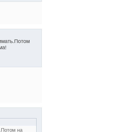
имать.Потом
ма!
.Потом на