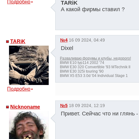
Подробно
TARiK
А какой фирмы ставил ?
№4
16 09 2024, 04:49
TARiK
Dixel
Разваливаю форумы и клубы, недорого!
BMW E10 typ114 2002 '74
BMW E30 320 Convertible '93 MTechnik II
BMW E30 325i touring '90
BMW X5 E53 3.0d '04 Individual Stage 1
Подробно
№5
18 09 2024, 12:19
Nicknoname
Привет. Сейчас что ни глянь 