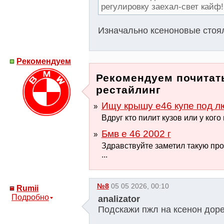
регулировку заехал-свет кайф
Изначально ксеноновые стоял
Рекомендуем
Рекомендуем почитать
рестайлинг
Ищу крышу е46 купе под л
Вдруг кто пилит кузов или у ког
Бмв е 46 2002 г
Здравствуйте заметил такую про
...
№8
05 05 2026, 00:10
Rumii
Подробно
analizator
Подскажи пжл на ксенон доре