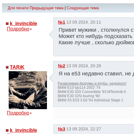
Для печати
Предыдущая тема
|
Следующая тема
№1
13 09 2024, 20:11
k_invincible
Подробно
Привет мужики , столкнулся с
Может кто нибудь подсказать
Какие лучше , сколько дюймо
№2
13 09 2024, 20:28
TARiK
Я на е53 недавно ставил, не 
Разваливаю форумы и клубы, недорого!
BMW E10 typ114 2002 '74
BMW E30 320 Convertible '93 MTechnik II
BMW E30 325i touring '90
BMW X5 E53 3.0d '04 Individual Stage 1
Подробно
№3
13 09 2024, 22:27
k_invincible