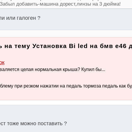
!Забыл добавить-машина дорест,линзы на 3 дюйма!
и или галоген ?
 на тему Установка Bi led на бмв е46 
юк
о валяется целая нормальная крыша? Купил бы...
блему при резком нажатии на педаль тормоза педаль как бу
ст тоже можно поставить ?