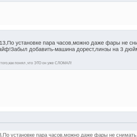
13,По установке пара часов,можно даже фары не сн
кайф!Забыл добавить-машина дорест,линзы на 3 дюй
того,как понял ,что ЭТО он уже СЛОМАЛ!
,По установке пара часов,можно даже фары не снимать