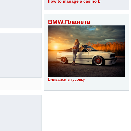
how to manage a casino b
BMW.Планета
Вливайся в тусовку