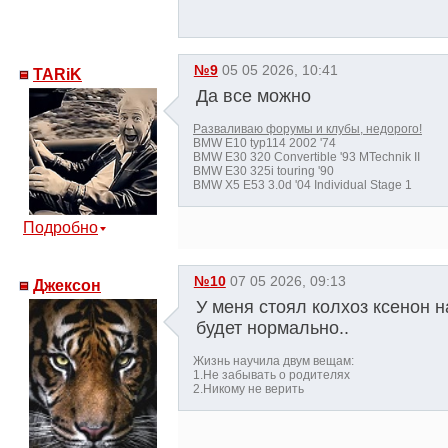
№9
05 05 2026, 10:41
TARiK
Да все можно
Разваливаю форумы и клубы, недорого!
BMW E10 typ114 2002 '74
BMW E30 320 Convertible '93 MTechnik II
BMW E30 325i touring '90
BMW X5 E53 3.0d '04 Individual Stage 1
Подробно
№10
07 05 2026, 09:13
Джексон
У меня стоял колхоз ксенон н
будет нормально..
Жизнь научила двум вещам:
1.Не забывать о родителях
2.Никому не верить