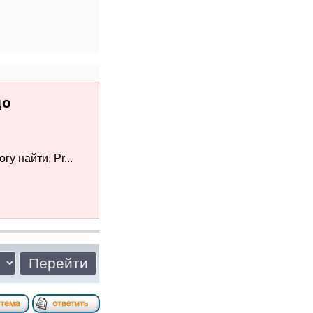
до
у найти, Pr...