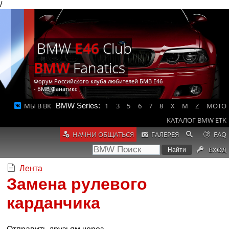
/
BMW
E46
Club
BMW
Fanatics
Форум Российского клуба любителей БМВ Е46
- БМВ Фанатикс
МЫ В ВК
BMW Series:
1
3
5
6
7
8
X
M
Z
MOTO
КАТАЛОГ BMW ETK
НАЧНИ ОБЩАТЬСЯ
ГАЛЕРЕЯ
FAQ
ВХОД
Лента
Замена рулевого
карданчика