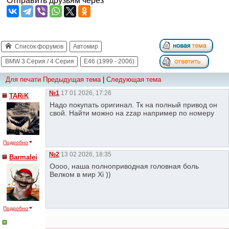
Отправить друзьям через
Список форумов
Автомир
BMW 3 Серия / 4 Серия
E46 (1999 - 2006)
Для печати
Предыдущая тема
|
Следующая тема
№1
17 01 2026, 17:26
TARiK
Надо покупать оригинал. Тк на полный привод он
свой. Найти можно на zzap например по номеру
Подробно
№2
13 02 2026, 18:35
Barmalei
Оооо, наша полноприводная головная боль
Велком в мир Xi ))
Подробно