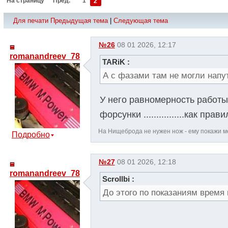
На страницу
Пред.
1
2
Для печати
Предыдущая тема
|
Следующая тема
№26
08 01 2026, 12:17
romanandreev_78
TARiK :
А с фазами там не могли напут
У него равномерность работы
форсунки ................как п
На Нищеброда не нужен нож - ему покажи ме
Подробно
№27
08 01 2026, 12:18
romanandreev_78
Scrollbi :
До этого по показаниям время в