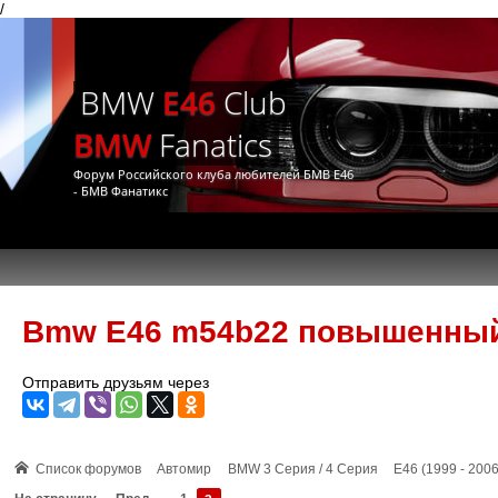
/
BMW
E46
Club
BMW
Fanatics
Форум Российского клуба любителей БМВ Е46
- БМВ Фанатикс
Bmw E46 m54b22 повышенный
Отправить друзьям через
Список форумов
Автомир
BMW 3 Серия / 4 Серия
E46 (1999 - 2006