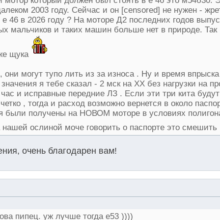
 мотор который должен был стоять в е 46 это м54б30. 
алеком 2003 году. Сейчас и он [censored] не нужен - жре
е 46 в 2026 году ? На моторе Д2 последних годов выпус
ых мальчиков и таких машин больше нет в природе. Так 
оже щука
 они могут тупо лить из за износа . Ну и время впрыска
значения я тебе сказал - 2 мск на ХХ без нагрузки на пр
 час и исправные передние ЛЗ . Если эти три кита будут
четко , тогда и расход возможно вернется в около паспор
ия были получены на НОВОМ моторе в условиях полигон
нашей ослиной моче говорить о паспорте это смешить
ния, очень благодарен вам!
ва пипец. уж лучше тогда е53 ))))