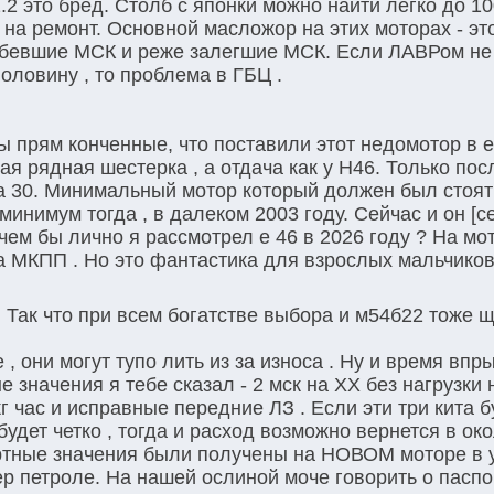
2 это бред. Столб с японки можно найти легко до 10
на ремонт. Основной масложор на этих моторах - эт
убевшие МСК и реже залегшие МСК. Если ЛАВРом не
оловину , то проблема в ГБЦ .
 прям конченные, что поставили этот недомотор в е
лая рядная шестерка , а отдача как у Н46. Только по
а 30. Минимальный мотор который должен был стоять
инимум тогда , в далеком 2003 году. Сейчас и он [ce
чем бы лично я рассмотрел е 46 в 2026 году ? На мо
а МКПП . Но это фантастика для взрослых мальчиков
 Так что при всем богатстве выбора и м54б22 тоже 
, они могут тупо лить из за износа . Ну и время впр
 значения я тебе сказал - 2 мск на ХХ без нагрузки 
кг час и исправные передние ЛЗ . Если эти три кита б
будет четко , тогда и расход возможно вернется в око
ортные значения были получены на НОВОМ моторе в 
 петроле. На нашей ослиной моче говорить о паспо