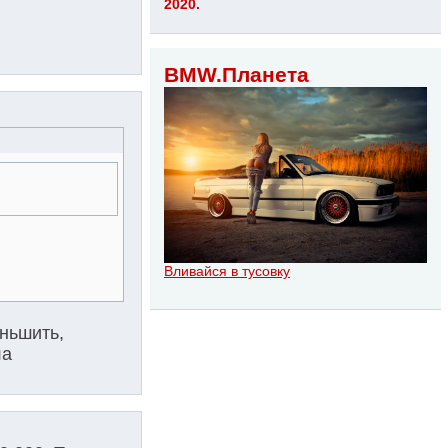
2020.
BMW.Планета
Вливайся в тусовку
еньшить,
ла