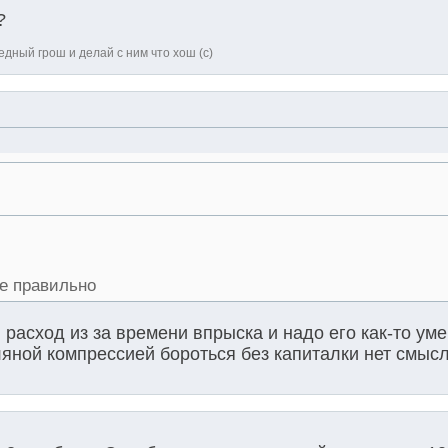
?
дный грош и делай с ним что хош (с)
се правильно
й расход из за времени впрыска и надо его как-то ум
сляной компрессией бороться без капиталки нет смыс