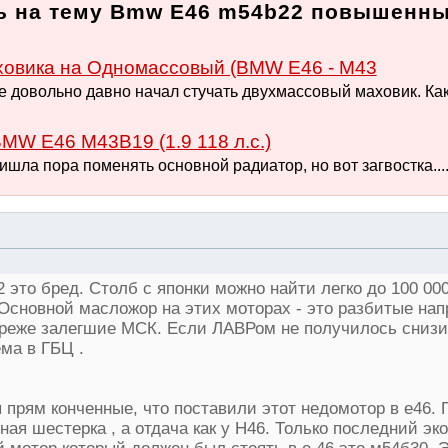
ь на тему Bmw E46 m54b22 повышенны
ховика на Одномассовый (BMW E46 - M43
е довольно давно начал стучать двухмассовый маховик. Как
MW E46 M43B19 (1.9 118 л.с.)
шла пора поменять основной радиатор, но вот загвостка.... 
 это бред. Столб с японки можно найти легко до 100 000
Основной масложор на этих моторах - это разбитые на
 реже залегшие МСК. Если ЛАВРом не получилось сниз
ема в ГБЦ .
прям конченные, что поставили этот недомотор в е46. П
дная шестерка , а отдача как у Н46. Только последний эк