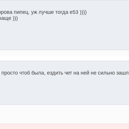
рова пипец. уж лучше тогда е53 ))))
ваще )))
о просто чтоб была, ездить чет на ней не сильно зашл