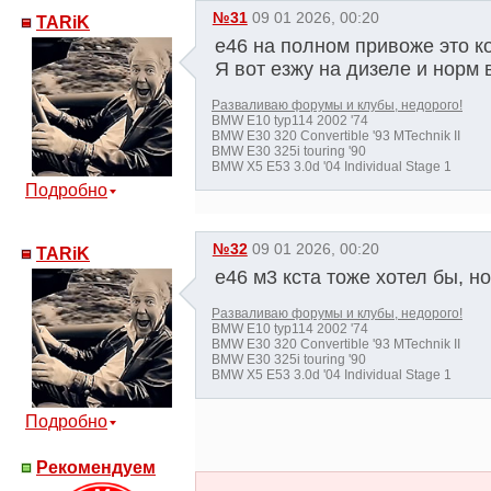
№31
09 01 2026, 00:20
TARiK
е46 на полном привоже это ко
Я вот езжу на дизеле и норм 
Разваливаю форумы и клубы, недорого!
BMW E10 typ114 2002 '74
BMW E30 320 Convertible '93 MTechnik II
BMW E30 325i touring '90
BMW X5 E53 3.0d '04 Individual Stage 1
Подробно
№32
09 01 2026, 00:20
TARiK
е46 м3 кста тоже хотел бы, н
Разваливаю форумы и клубы, недорого!
BMW E10 typ114 2002 '74
BMW E30 320 Convertible '93 MTechnik II
BMW E30 325i touring '90
BMW X5 E53 3.0d '04 Individual Stage 1
Подробно
Рекомендуем