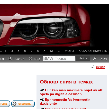
:
1
3
5
6
7
8
X
M
Z
MOTO
КАТАЛОГ BMW ETK
РЕЯ
ПОИСК
FAQ
ВХОД
Лента
Обновления в темах
Hur kan man maximera nojet av att
spela pa digitala casinon
Eprinomectin Vs Ivermectin -
dzxisicntc