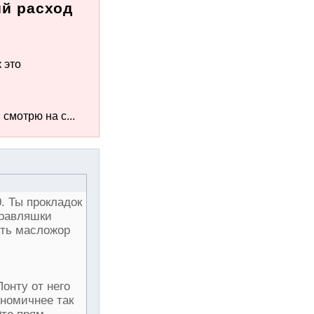
й расход
 это
смотрю на с...
. Ты прокладок
правляшки
ить масложор
онту от него
ономичнее так