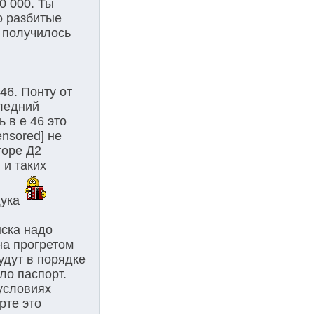
0 000. Ты
о разбитые
 получилось
46. Понту от
следний
 в е 46 это
nsored] не
торе Д2
 и таких
щука
ыска надо
на прогретом
удут в порядке
ло паспорт.
условиях
рте это