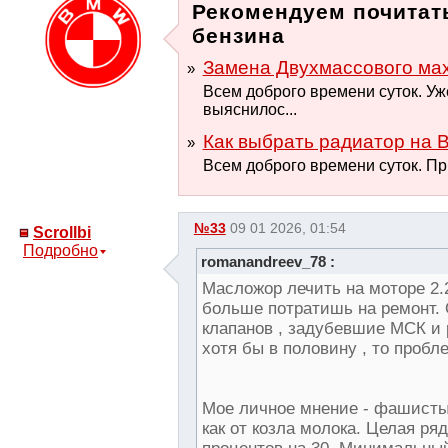
Рекомендуем почитат
бензина
Замена Двухмассового ма
Всем доброго времени суток. Уж
выяснилос...
Как выбрать радиатор на B
Всем доброго времени суток. При
№33
09 01 2026, 01:54
Scrollbi
Подробно
romanandreev_78 :
Масложор лечить на моторе 2.2
больше потратишь на ремонт. 
клапанов , задубевшие МСК и
хотя бы в половину , то пробл
Мое личное мнение - фашисты 
как от козла молока. Целая ря