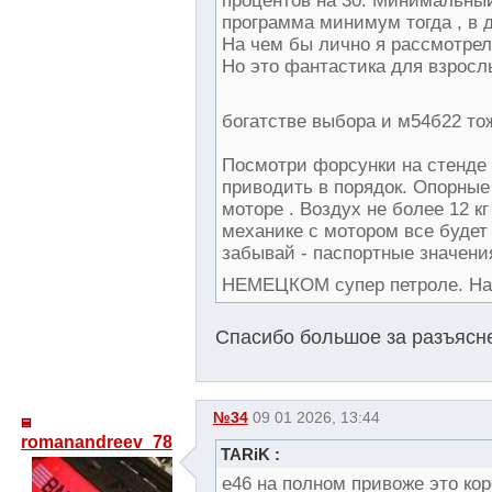
процентов на 30. Минимальный
программа минимум тогда , в д
На чем бы лично я рассмотрел 
Но это фантастика для взросл
богатстве выбора и м54б22 т
Посмотри форсунки на стенде ,
приводить в порядок. Опорные 
моторе . Воздух не более 12 кг
механике с мотором все будет 
забывай - паспортные значен
НЕМЕЦКОМ супер петроле. На 
Спасибо большое за разъясне
№34
09 01 2026, 13:44
romanandreev_78
TARiK :
е46 на полном привоже это коро