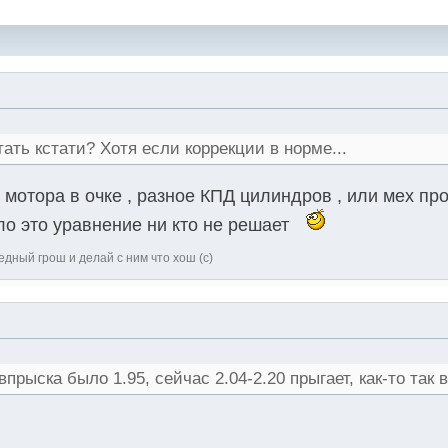
ать кстати? Хотя если коррекции в норме...
 мотора в очке , разное КПД цилиндров , или мех пр
равило это уравнение ни кто не решает
дный грош и делай с ним что хош (с)
прыска было 1.95, сейчас 2.04-2.20 прыгает, как-то так