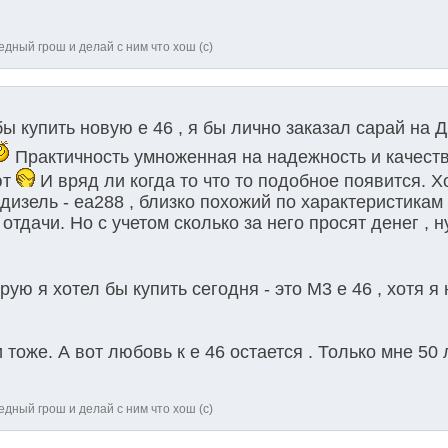
дный грош и делай с ним что хош (с)
 купить новую е 46 , я бы лично заказал сарай на Д
Практичность умноженная на надежность и качеств
ют
И вряд ли когда то что то подобное появится. Х
изель - еа288 , близко похожий по характеристикам 
 отдачи. Но с учетом сколько за него просят денег , н
рую я хотел бы купить сегодня - это М3 е 46 , хотя я 
тоже. А вот любовь к е 46 остается . Только мне 50
дный грош и делай с ним что хош (с)