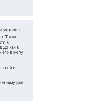
2 моторе с
о. Таких
отя в
к Д2 как в
у его в жопу
на ней и
 летнему уже