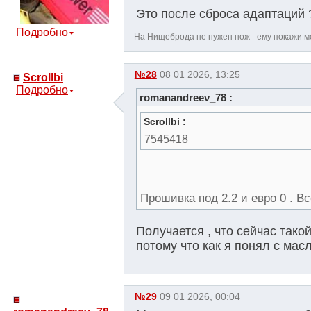
Это после сброса адаптаций 
Подробно
На Нищеброда не нужен нож - ему покажи ме
№28
08 01 2026, 13:25
Scrollbi
Подробно
romanandreev_78 :
Scrollbi :
7545418
Прошивка под 2.2 и евро 0 . В
Получается , что сейчас тако
потому что как я понял с ма
№29
09 01 2026, 00:04