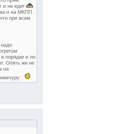
Это прям
т и не едет
ка и на МКПП .
что при всем
 надо
огретом
 в порядке и по
т. Опять же не
а на
 немчуру