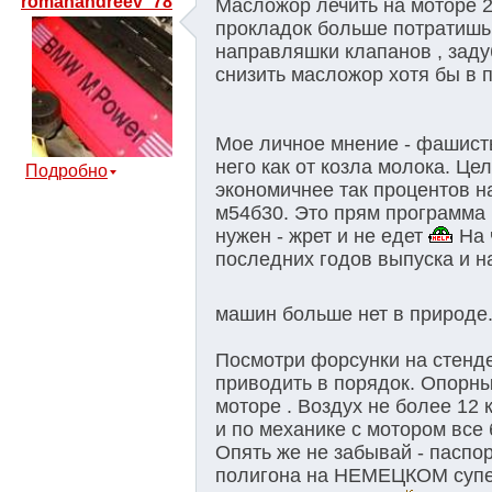
romanandreev_78
Масложор лечить на моторе 2.
прокладок больше потратишь 
направляшки клапанов , зад
снизить масложор хотя бы в п
Мое личное мнение - фашисты
него как от козла молока. Це
Подробно
экономичнее так процентов н
м54б30. Это прям программа м
нужен - жрет и не едет
На 
последних годов выпуска и н
машин больше нет в природе.
Посмотри форсунки на стенде 
приводить в порядок. Опорные
моторе . Воздух не более 12 
и по механике с мотором все 
Опять же не забывай - пасп
полигона на НЕМЕЦКОМ супер