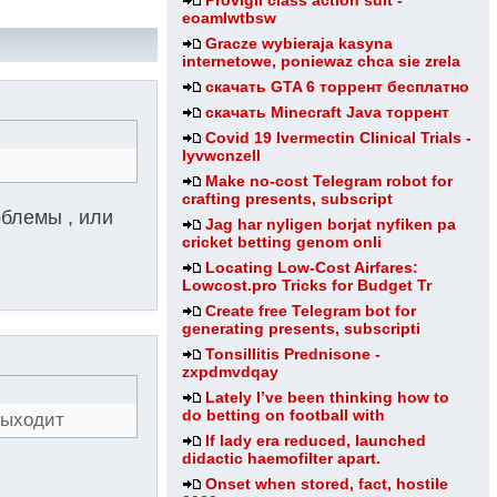
Provigil class action suit -
eoamlwtbsw
Gracze wybieraja kasyna
internetowe, poniewaz chca sie zrela
скачать GTA 6 торрент бесплатно
скачать Minecraft Java торрент
Covid 19 Ivermectin Clinical Trials -
lyvwcnzell
Make no-cost Telegram robot for
crafting presents, subscript
облемы , или
Jag har nyligen borjat nyfiken pa
cricket betting genom onli
Locating Low-Cost Airfares:
Lowcost.pro Tricks for Budget Tr
Create free Telegram bot for
generating presents, subscripti
Tonsillitis Prednisone -
zxpdmvdqay
Lately I’ve been thinking how to
do betting on football with
 выходит
If lady era reduced, launched
didactic haemofilter apart.
Onset when stored, fact, hostile