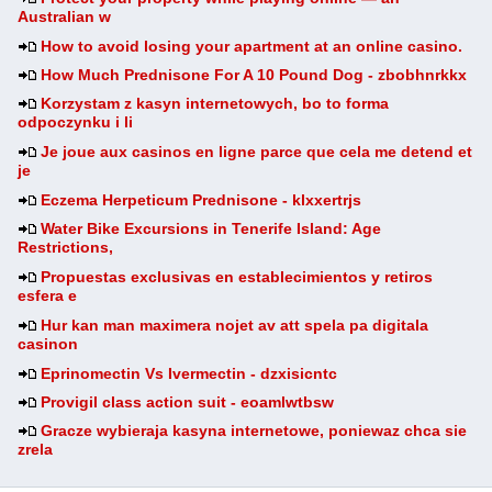
Australian w
How to avoid losing your apartment at an online casino.
How Much Prednisone For A 10 Pound Dog - zbobhnrkkx
Korzystam z kasyn internetowych, bo to forma
odpoczynku i li
Je joue aux casinos en ligne parce que cela me detend et
je
Eczema Herpeticum Prednisone - klxxertrjs
Water Bike Excursions in Tenerife Island: Age
Restrictions,
Propuestas exclusivas en establecimientos y retiros
esfera e
Hur kan man maximera nojet av att spela pa digitala
casinon
Eprinomectin Vs Ivermectin - dzxisicntc
Provigil class action suit - eoamlwtbsw
Gracze wybieraja kasyna internetowe, poniewaz chca sie
zrela