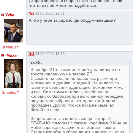
Старая коробка в сборе лежит в деревне - если
что-то из неё может понадобиться.
№2
19 05 2025, 22:31
Ycka
А что у тебя за сервис где обсдуживаешься?
Подробно
№3
31 05 2025, 11:35
-Миха-
vicX5 :
В ноябре 21го заменил коробку на дилере на
восстановленную на заводе ZF.
С самого начала не понравились рывки при
включении и драйва, и задней. На дилере по
гарантии сбросили адаптацию, поменяли жижу -
и всё. Симптомы остались, особенно на
Подробно
холодную. Вдобавок при включенной передаче
ощущается вибрация - которая в нейтрали
пропадает. Других глюков пока не замечал.
Зимой не езжу.
Вопрос: знает ли ктонить спеца, который
РЕАЛЬНО помогает с такими коробками? Мне на
моём сервисе сказали, что не знают такого.
Старая коробка в сборе лежит в деревне - если