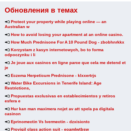
Обновления в темах
Protect your property while playing online — an
Australian w
How to avoid losing your apartment at an online casino.
How Much Prednisone For A 10 Pound Dog - zbobhnrkkx
Korzystam z kasyn internetowych, bo to forma
odpoczynku i li
Je joue aux casinos en ligne parce que cela me detend et
je
Eczema Herpeticum Prednisone - klxxertrjs
Water Bike Excursions in Tenerife Island: Age
Restrictions,
Propuestas exclusivas en establecimientos y retiros
esfera e
Hur kan man maximera nojet av att spela pa digitala
casinon
Eprinomectin Vs Ivermectin - dzxisicntc
Provigil class action suit - eoamlwtbsw