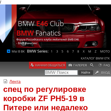
/
BMW
E46
Club
BMW
Fanatics
Форум Российского клуба любителей БМВ Е46
- БМВ Фанатикс
МЫ В ВК
BMW Series:
1
3
5
6
7
8
X
M
Z
MOTO
КАТАЛОГ BMW ETK
НАЧНИ ОБЩАТЬСЯ
ГАЛЕРЕЯ
FAQ
ВХОД
Лента
спец по регулировке
коробки ZF PH5-19 в
Питере или недалеко