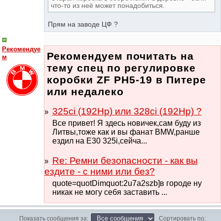
что-то из неё может понадобиться.
Прям на заводе ЦФ ?
Рекомендуе
Рекомендуем почитать на
м
тему спец по регулировке
коробки ZF PH5-19 в Питере
или недалеко
325ci (192Hp) или 328ci (192Hp) ?
Все привет! Я здесь новичек,сам буду из
Литвы,тоже как и вы фанат BMW,ранше
ездил на Е30 325i,сейча...
Re: Ремни безопасности - как вы
ездите - с ними или без?
quote=quotDimquot:2u7a2szb]в городе ну
никак не могу себя заставить ...
Показать сообщения за:
Сортировать по: