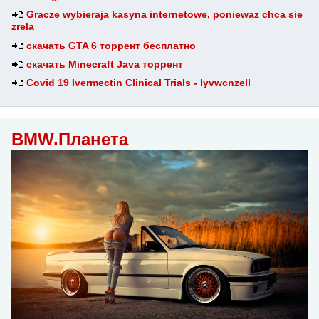
Gracze wybieraja kasyna internetowe, poniewaz chca sie
zrela
скачать GTA 6 торрент бесплатно
скачать Minecraft Java торрент
Covid 19 Ivermectin Clinical Trials - lyvwcnzell
BMW.Планета