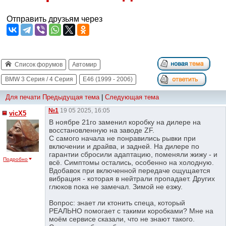
Отправить друзьям через
Список форумов
Автомир
BMW 3 Серия / 4 Серия
E46 (1999 - 2006)
Для печати
Предыдущая тема
|
Следующая тема
№1
19 05 2025, 16:05
vicX5
В ноябре 21го заменил коробку на дилере на
восстановленную на заводе ZF.
С самого начала не понравились рывки при
включении и драйва, и задней. На дилере по
гарантии сбросили адаптацию, поменяли жижу - и
Подробно
всё. Симптомы остались, особенно на холодную.
Вдобавок при включенной передаче ощущается
вибрация - которая в нейтрали пропадает. Других
глюков пока не замечал. Зимой не езжу.
Вопрос: знает ли ктонить спеца, который
РЕАЛЬНО помогает с такими коробками? Мне на
моём сервисе сказали, что не знают такого.