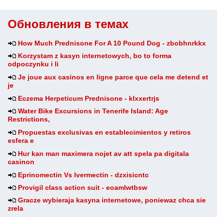
Обновления в темах
How Much Prednisone For A 10 Pound Dog - zbobhnrkkx
Korzystam z kasyn internetowych, bo to forma
odpoczynku i li
Je joue aux casinos en ligne parce que cela me detend et
je
Eczema Herpeticum Prednisone - klxxertrjs
Water Bike Excursions in Tenerife Island: Age
Restrictions,
Propuestas exclusivas en establecimientos y retiros
esfera e
Hur kan man maximera nojet av att spela pa digitala
casinon
Eprinomectin Vs Ivermectin - dzxisicntc
Provigil class action suit - eoamlwtbsw
Gracze wybieraja kasyna internetowe, poniewaz chca sie
zrela