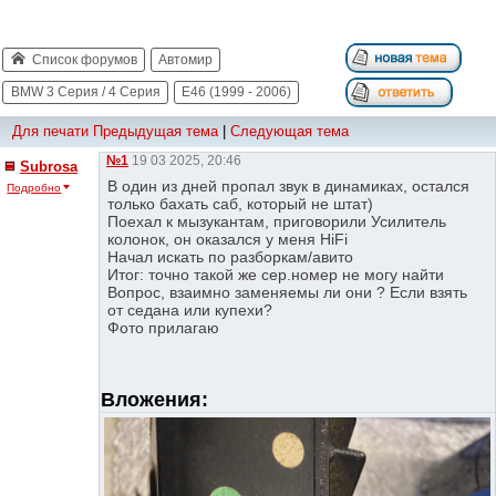
Список форумов
Автомир
BMW 3 Серия / 4 Серия
E46 (1999 - 2006)
Для печати
Предыдущая тема
|
Следующая тема
№1
19 03 2025, 20:46
Subrosa
В один из дней пропал звук в динамиках, остался
Подробно
только бахать саб, который не штат)
Поехал к мызукантам, приговорили Усилитель
колонок, он оказался у меня HiFi
Начал искать по разборкам/авито
Итог: точно такой же сер.номер не могу найти
Вопрос, взаимно заменяемы ли они ? Если взять
от седана или купехи?
Фото прилагаю
Вложения: