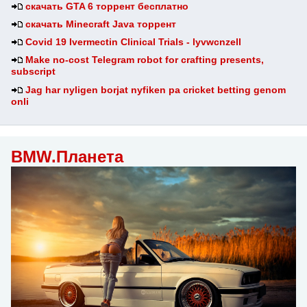
скачать GTA 6 торрент бесплатно
скачать Minecraft Java торрент
Covid 19 Ivermectin Clinical Trials - lyvwcnzell
Make no-cost Telegram robot for crafting presents,
subscript
Jag har nyligen borjat nyfiken pa cricket betting genom
onli
BMW.Планета