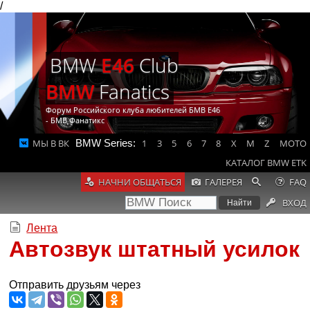
/
BMW
E46
Club
BMW
Fanatics
Форум Российского клуба любителей БМВ Е46
- БМВ Фанатикс
МЫ В ВК
BMW Series:
1
3
5
6
7
8
X
M
Z
MOTO
КАТАЛОГ BMW ETK
НАЧНИ ОБЩАТЬСЯ
ГАЛЕРЕЯ
FAQ
ВХОД
Лента
Автозвук штатный усилок
Отправить друзьям через