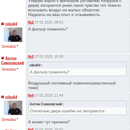
Убераю короб с фильтром (оставляю патрубок с
дмрв) загорается реже,такое чувство что тяжело
всасывать воздух на малых оборотах.
Надеюсь на ваш опыт и отзывчивость
№2
27 01 2025, 08:52
niko64
А фильтр поменять?
Подробно
№3
27 01 2025, 10:36
Антон
Самковский
niko64 :
Подробно
А фильтр поменять?
Воздушный,топливный поменяны)масленный
тоже)
№4
27 01 2025, 11:44
niko64
Антон Самковский :
Отключаю дмрв ошибки не загораются.
Подробно
А может тут причина?
№5
27 01 2025, 16:01