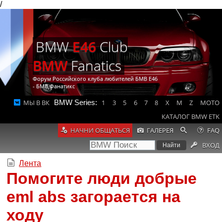
/
BMW
E46
Club
BMW
Fanatics
Форум Российского клуба любителей БМВ Е46
- БМВ Фанатикс
МЫ В ВК
BMW Series:
1
3
5
6
7
8
X
M
Z
MOTO
КАТАЛОГ BMW ETK
НАЧНИ ОБЩАТЬСЯ
ГАЛЕРЕЯ
FAQ
ВХОД
Лента
Помогите люди добрые
eml abs загорается на
ходу