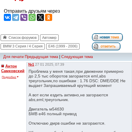
Отправить друзьям через
Список форумов
Автомир
BMW 3 Серия / 4 Серия
E46 (1999 - 2006)
Для печати
Предыдущая тема
|
Следующая тема
№1
27 01 2025, 07:39
Антон
Самковский
Проблема у меня такая,при движении примерно
до 2,5 тыс оборотов загорается eml,abs
Подробно
треугольник,по ошибкам : 1.76 DSC: DME/DDE He
выдает 3апрашиваемый крутящий момент
А вот если ездить активно,не загораются
abs,eml,треугольник.
Двигатель м54б30
БМВ е46 полный привод
Отключаю дмрв ошибки не загораются.