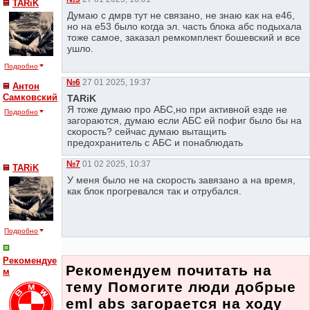
TARiK
Думаю с дмрв тут не связано, не знаю как на е46,
но на е53 было когда эл. часть блока абс подыхала
тоже самое, заказал ремкомплект бошевский и все
ушло.
Подробно
№6
27 01 2025, 19:37
Антон
Самковский
TARiK
Я тоже думаю про АБС,но при активной езде не
Подробно
загораются, думаю если АБС ей пофиг было бы на
скорость? сейчас думаю вытащить
предохранитель с АБС и понаблюдать
№7
01 02 2025, 10:37
TARiK
У меня было не на скорость завязано а на время,
как блок прогревался так и отрубался.
Подробно
Рекомендуе
Рекомендуем почитать на
м
тему Помогите люди добрые
eml abs загорается на ходу