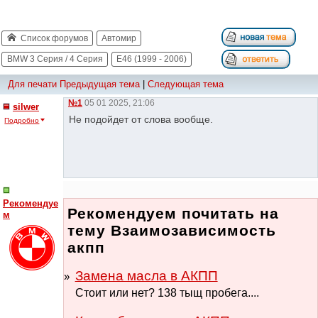
Список форумов
Автомир
BMW 3 Серия / 4 Серия
E46 (1999 - 2006)
Для печати
Предыдущая тема
|
Следующая тема
№1
05 01 2025, 21:06
silwer
Не подойдет от слова вообще.
Подробно
Рекомендуе
Рекомендуем почитать на
м
тему Взаимозависимость
акпп
Замена масла в АКПП
Стоит или нет? 138 тыщ пробега....