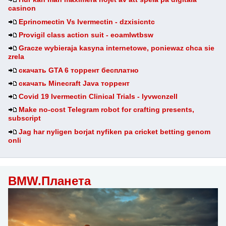
casinon
Eprinomectin Vs Ivermectin - dzxisicntc
Provigil class action suit - eoamlwtbsw
Gracze wybieraja kasyna internetowe, poniewaz chca sie
zrela
скачать GTA 6 торрент бесплатно
скачать Minecraft Java торрент
Covid 19 Ivermectin Clinical Trials - lyvwcnzell
Make no-cost Telegram robot for crafting presents,
subscript
Jag har nyligen borjat nyfiken pa cricket betting genom
onli
BMW.Планета