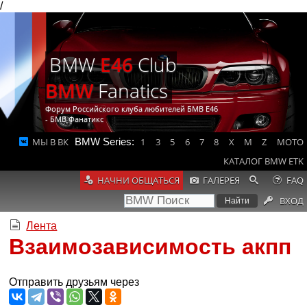
/
BMW
E46
Club
BMW
Fanatics
Форум Российского клуба любителей БМВ Е46
- БМВ Фанатикс
МЫ В ВК
BMW Series:
1
3
5
6
7
8
X
M
Z
MOTO
КАТАЛОГ BMW ETK
НАЧНИ ОБЩАТЬСЯ
ГАЛЕРЕЯ
FAQ
ВХОД
Лента
Взаимозависимость акпп
Отправить друзьям через