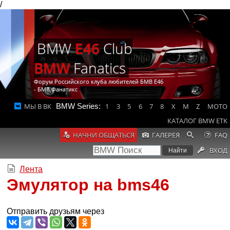
/
BMW
E46
Club
BMW
Fanatics
Форум Российского клуба любителей БМВ Е46
- БМВ Фанатикс
МЫ В ВК
BMW Series:
1
3
5
6
7
8
X
M
Z
MOTO
КАТАЛОГ BMW ETK
НАЧНИ ОБЩАТЬСЯ
ГАЛЕРЕЯ
FAQ
ВХОД
Лента
Эмулятор на bms46
Отправить друзьям через