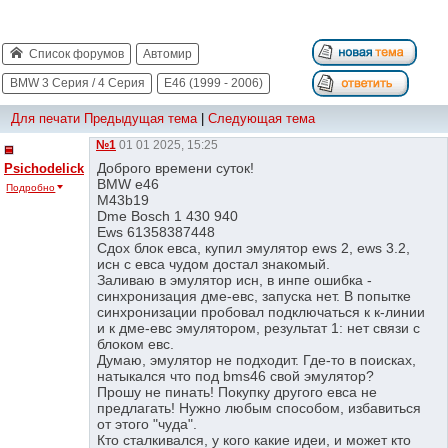
Список форумов
Автомир
BMW 3 Серия / 4 Серия
E46 (1999 - 2006)
Для печати
Предыдущая тема
|
Следующая тема
№1
01 01 2025, 15:25
Доброго времени суток!
Psichodelick
BMW e46
Подробно
M43b19
Dme Bosch 1 430 940
Ews 61358387448
Сдох блок евса, купил эмулятор ews 2, ews 3.2,
исн с евса чудом достал знакомый.
Заливаю в эмулятор исн, в инпе ошибка -
синхронизация дме-евс, запуска нет. В попытке
синхронизации пробовал подключаться к к-линии
и к дме-евс эмулятором, результат 1: нет связи с
блоком евс.
Думаю, эмулятор не подходит. Где-то в поисках,
натыкался что под bms46 свой эмулятор?
Прошу не пинать! Покупку другого евса не
предлагать! Нужно любым способом, избавиться
от этого "чуда".
Кто сталкивался, у кого какие идеи, и может кто