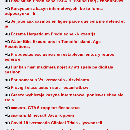
How Much Prednisone For A 10 Pound Dog - zbobhnrkkx
Korzystam z kasyn internetowych, bo to forma
odpoczynku i li
Je joue aux casinos en ligne parce que cela me detend et
je
Eczema Herpeticum Prednisone - klxxertrjs
Water Bike Excursions in Tenerife Island: Age
Restrictions,
Propuestas exclusivas en establecimientos y retiros
esfera e
Hur kan man maximera nojet av att spela pa digitala
casinon
Eprinomectin Vs Ivermectin - dzxisicntc
Provigil class action suit - eoamlwtbsw
Gracze wybieraja kasyna internetowe, poniewaz chca sie
zrela
скачать GTA 6 торрент бесплатно
скачать Minecraft Java торрент
Covid 19 Ivermectin Clinical Trials - lyvwcnzell