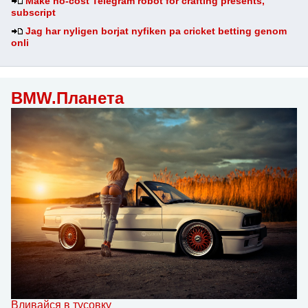
Make no-cost Telegram robot for crafting presents,
subscript
Jag har nyligen borjat nyfiken pa cricket betting genom
onli
BMW.Планета
Вливайся в тусовку