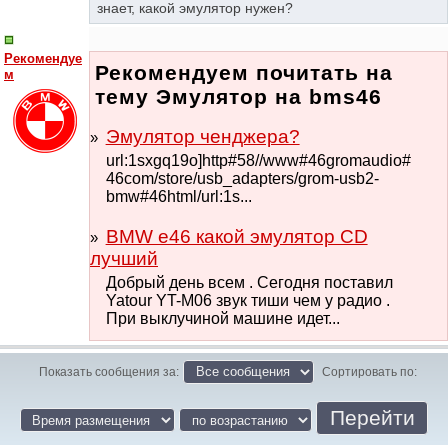
знает, какой эмулятор нужен?
Рекомендуе
Рекомендуем почитать на
м
тему Эмулятор на bms46
Эмулятор ченджера?
url:1sxgq19o]http#58//www#46gromaudio#
46com/store/usb_adapters/grom-usb2-
bmw#46html/url:1s...
BMW e46 какой эмулятор CD
лучший
Добрый день всем . Сегодня поставил
Yatour YT-M06 звук тиши чем у радио .
При выклучиной машине идет...
Показать сообщения за:
Сортировать по: