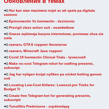
Обновления в темах
Hur kan man maximera nojet av att spela pa digitala
casinon
Eprinomectin Vs Ivermectin - dzxisicntc
Provigil class action suit - eoamlwtbsw
Gracze wybieraja kasyna internetowe, poniewaz chca sie
zrela
скачать GTA 6 торрент бесплатно
скачать Minecraft Java торрент
Covid 19 Ivermectin Clinical Trials - lyvwcnzell
Make no-cost Telegram robot for crafting presents,
subscript
Jag har nyligen borjat nyfiken pa cricket betting genom
onli
Locating Low-Cost Airfares: Lowcost.pro Tricks for
Budget Tr
Create free Telegram bot for generating presents,
subscripti
Tonsillitis Prednisone - zxpdmvdqay