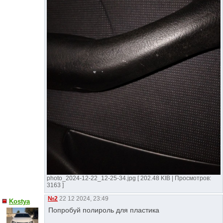
photo_2024-12-22_12-25-34.jpg [ 202.48 KIB | Просмотров:
3163 ]
№2
22 12 2024, 23:49
Kostya
Попробуй полироль для пластика