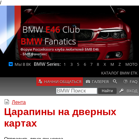
/
BMW
E46
Club
BMW
Fanatics
Форум Российского клуба любителей БМВ Е46
- БМВ Фанатикс
МЫ В ВК
BMW Series:
1
3
5
6
7
8
X
M
Z
MOTO
КАТАЛОГ BMW ETK
НАЧНИ ОБЩАТЬСЯ
ГАЛЕРЕЯ
FAQ
ВХОД
Лента
Царапины на дверных
картах