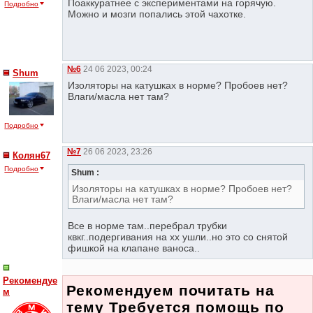
Поаккуратнее с экспериментами на горячую.
Подробно
Можно и мозги попались этой чахотке.
№6
24 06 2023, 00:24
Shum
Изоляторы на катушках в норме? Пробоев нет?
Влаги/масла нет там?
Подробно
№7
26 06 2023, 23:26
Колян67
Подробно
Shum :
Изоляторы на катушках в норме? Пробоев нет?
Влаги/масла нет там?
Все в норме там..перебрал трубки
квкг..подергивания на хх ушли..но это со снятой
фишкой на клапане ваноса..
Рекомендуе
Рекомендуем почитать на
м
тему Требуется помощь по