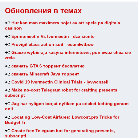
Обновления в темах
Hur kan man maximera nojet av att spela pa digitala
casinon
Eprinomectin Vs Ivermectin - dzxisicntc
Provigil class action suit - eoamlwtbsw
Gracze wybieraja kasyna internetowe, poniewaz chca sie
zrela
скачать GTA 6 торрент бесплатно
скачать Minecraft Java торрент
Covid 19 Ivermectin Clinical Trials - lyvwcnzell
Make no-cost Telegram robot for crafting presents,
subscript
Jag har nyligen borjat nyfiken pa cricket betting genom
onli
Locating Low-Cost Airfares: Lowcost.pro Tricks for
Budget Tr
Create free Telegram bot for generating presents,
subscripti