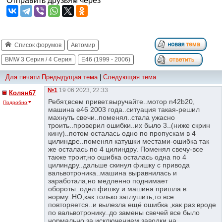
Отправить друзьям через
Список форумов
Автомир
BMW 3 Серия / 4 Серия
E46 (1999 - 2006)
Для печати
Предыдущая тема
|
Следующая тема
№1
19 06 2023, 22:33
Колян67
Ребят,всем привет.выручайте..мотор n42b20,
Подробно
машина е46 2003 года..ситуация такая-решил
махнуть свечи..поменял..стала ужасно
троить..проверил ошибки..их было 3..(ниже скрин
кину)..потом осталась одно по пропускам в 4
цилиндре..поменял катушки местами-ошибка так
же осталась по 4 цилиндру. Поменял свечу-все
также троит,но ошибка осталась одна по 4
цилиндру..дальше скинул фишку с привода
вальвотроника..машина выравнилась и
заработала,но медленно поднимает
обороты..одел фишку и машина пришла в
норму..НО,как только заглушить,то все
повторяется..и вылезла ещё ошибка ,как раз вроде
по вальвотронику..до замены свечей все было
нормально,за исключением заводки на