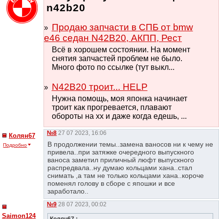
n42b20
Продаю запчасти в СПБ от bmw
e46 седан N42B20, АКПП, Рест
Всё в хорошем состоянии. На момент
снятия запчастей проблем не было.
Много фото по ссылке (тут выкл...
N42B20 троит... HELP
Нужна помощь, моя японка начинает
троит как прогревается, плавают
обороты на хх и даже когда едешь, ...
№8
27 07 2023, 16:06
Колян67
В продолжении темы..замена ваносов ни к чему не
Подробно
привела..при затяжке очередного выпускного
ваноса заметил приличный люфт выпускного
распредвала..ну думаю кольцами хана..стал
снимать ,а там не только кольцами хана..короче
поменял голову в сборе с япошки и все
заработало..
№9
28 07 2023, 00:02
Saimon124
Колян67 :