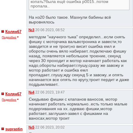
копать?была ещё ошибка р0015..потом
пропала..
На нэ20 было такое. Махнули бабины всё
выровнялось
№3
20 06 2023, 08:52
Колян67
методом "научного тыка" определил...если снять
Подробно
фишку с моторчика вальвотроника и завести,то
заводится и не троит,но висит ошибка емл и
обороты очень вяло набирает..подключаю фишку
назад, появляется небольшое троение, секунд
через 30 проходит и мотор начинает работать как
надо,обороты набирает.глушу,сразу же завожу и
мотор работает и ошибка емл
пропадает..глушу,жду секунд 5 и завожу..и опять
начинается все опять по кругу,троит пердит и даже
поддымливает..
№4
22 06 2023, 19:47
Колян67
Скидываю фишки с клапанов ваносов, мотор
Подробно
начинает работать нормально..есть только малые
подергивания на хх..одеваю фишки,мотор
работает..заглушил-завел с фишками на
ваносах,мотор троит
№5
22 06 2023, 20:02
suprastin