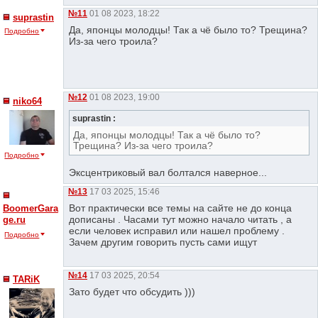
№11
01 08 2023, 18:22
suprastin
Да, японцы молодцы! Так а чё было то? Трещина?
Подробно
Из-за чего троила?
№12
01 08 2023, 19:00
niko64
suprastin :
Да, японцы молодцы! Так а чё было то?
Трещина? Из-за чего троила?
Подробно
Эксцентриковый вал болтался наверное...
№13
17 03 2025, 15:46
Вот практически все темы на сайте не до конца
BoomerGara
дописаны . Часами тут можно начало читать , а
ge.ru
если человек исправил или нашел проблему .
Подробно
Зачем другим говорить пусть сами ищут
№14
17 03 2025, 20:54
TARiK
Зато будет что обсудить )))