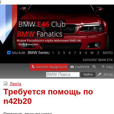
/
BMW
E46
Club
BMW
Fanatics
Форум Российского клуба любителей БМВ Е46
- БМВ Фанатикс
МЫ В ВК
BMW Series:
1
3
5
6
7
8
X
M
Z
MOTO
КАТАЛОГ BMW ETK
НАЧНИ ОБЩАТЬСЯ
ГАЛЕРЕЯ
FAQ
ВХОД
Лента
Требуется помощь по
n42b20