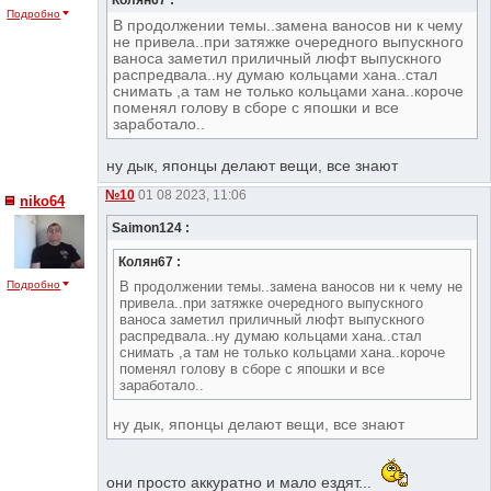
Подробно
В продолжении темы..замена ваносов ни к чему
не привела..при затяжке очередного выпускного
ваноса заметил приличный люфт выпускного
распредвала..ну думаю кольцами хана..стал
снимать ,а там не только кольцами хана..короче
поменял голову в сборе с япошки и все
заработало..
ну дык, японцы делают вещи, все знают
№10
01 08 2023, 11:06
niko64
Saimon124 :
Колян67 :
В продолжении темы..замена ваносов ни к чему не
Подробно
привела..при затяжке очередного выпускного
ваноса заметил приличный люфт выпускного
распредвала..ну думаю кольцами хана..стал
снимать ,а там не только кольцами хана..короче
поменял голову в сборе с япошки и все
заработало..
ну дык, японцы делают вещи, все знают
они просто аккуратно и мало ездят...