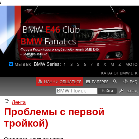
/
BMW
E46
Club
BMW
Fanatics
Форум Российского клуба любителей БМВ Е46
- БМВ Фанатикс
МЫ В ВК
BMW Series:
1
3
5
6
7
8
X
M
Z
MOTO
КАТАЛОГ BMW ETK
НАЧНИ ОБЩАТЬСЯ
ГАЛЕРЕЯ
FAQ
ВХОД
Лента
Проблемы с первой
тройкой)