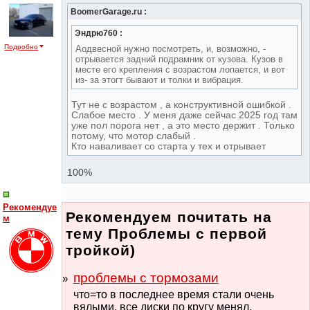
BoomerGarage.ru :
Эндрю760 :
Подробно
Аодвесной нужно посмотреть, и, возможно, -
отрывается задний подрамник от кузова. Кузов в
месте его крепления с возрастом лопается, и вот
из- за этогт бывают и толки и вибрация.
Тут не с возрастом , а конструктивной ошибкой .
Слабое место . У меня даже сейчас 2025 год там
уже пол порога нет , а это место держит . Только
потому, что мотор слабый .
Кто наваливает со старта у тех и отрывает
100%
Рекомендуе
Рекомендуем почитать на
м
тему Проблемы с первой
тройкой)
проблемы с тормозами
что=то в последнее время стали очень
вялыми. все диски по кругу менял,