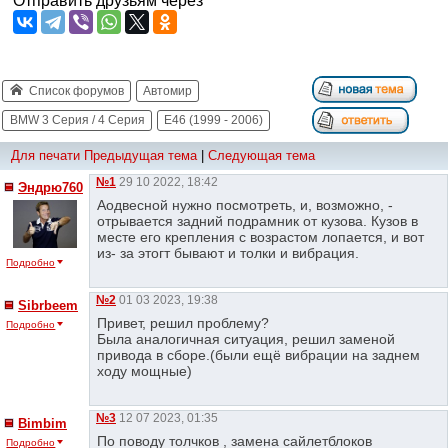
Отправить друзьям через
Список форумов
Автомир
BMW 3 Серия / 4 Серия
E46 (1999 - 2006)
Для печати
Предыдущая тема
|
Следующая тема
№1
29 10 2022, 18:42
Эндрю760
Аодвесной нужно посмотреть, и, возможно, -
отрывается задний подрамник от кузова. Кузов в
месте его крепления с возрастом лопается, и вот
из- за этогт бывают и толки и вибрация.
Подробно
№2
01 03 2023, 19:38
Sibrbeem
Привет, решил проблему?
Подробно
Была аналогичная ситуация, решил заменой
привода в сборе.(были ещё вибрации на заднем
ходу мощные)
№3
12 07 2023, 01:35
Bimbim
По поводу толчков , замена сайлетблоков
Подробно