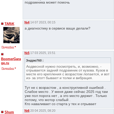
подрамника может помочь
№4
14 07 2023, 00:15
TARiK
а диагностику в сервисе ваще делали?
Подробно
№5
17 03 2025, 15:51
BoomerGara
Эндрю760 :
ge.ru
Аодвесной нужно посмотреть, и, возможно, -
Подробно
отрывается задний подрамник от кузова. Кузов в
месте его крепления с возрастом лопается, и вот
из- за этогт бывают и толки и вибрация.
Тут не с возрастом , а конструктивной ошибкой .
Слабое место . У меня даже сейчас 2025 год там
уже пол порога нет , а это место держит . Только
потому, что мотор слабый .
Кто наваливает со старта у тех и отрывает
№6
20 04 2025, 08:20
Shum