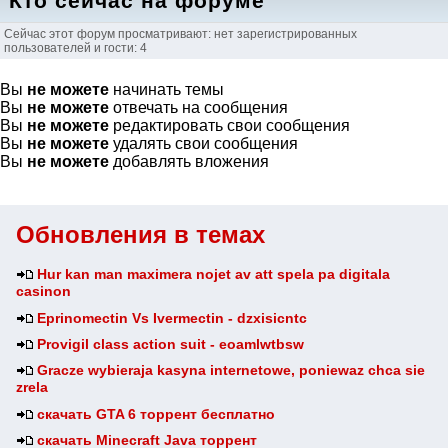
Кто сейчас на форуме
Сейчас этот форум просматривают: нет зарегистрированных
пользователей и гости: 4
Вы
не можете
начинать темы
Вы
не можете
отвечать на сообщения
Вы
не можете
редактировать свои сообщения
Вы
не можете
удалять свои сообщения
Вы
не можете
добавлять вложения
Обновления в темах
Hur kan man maximera nojet av att spela pa digitala
casinon
Eprinomectin Vs Ivermectin - dzxisicntc
Provigil class action suit - eoamlwtbsw
Gracze wybieraja kasyna internetowe, poniewaz chca sie
zrela
скачать GTA 6 торрент бесплатно
скачать Minecraft Java торрент