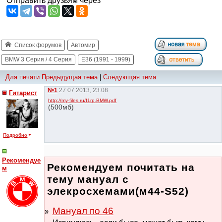
Отправить друзьям через
Список форумов
Автомир
BMW 3 Серия / 4 Серия
E36 (1991 - 1999)
Для печати
Предыдущая тема
|
Следующая тема
№1
27 07 2013, 23:08
Гитарист
http://my-files.ru/f1rp.BMW.pdf
(500мб)
Подробно
Рекомендуе
Рекомендуем почитать на
м
тему мануал с
элекросхемами(м44-S52)
Мануал по 46