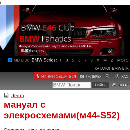
/
BMW
E46
Club
BMW
Fanatics
Форум Российского клуба любителей БМВ Е46
- БМВ Фанатикс
МЫ В ВК
BMW Series:
1
3
5
6
7
8
X
M
Z
MOTO
КАТАЛОГ BMW ETK
НАЧНИ ОБЩАТЬСЯ
ГАЛЕРЕЯ
FAQ
ВХОД
Лента
мануал с
элекросхемами(м44-S52)