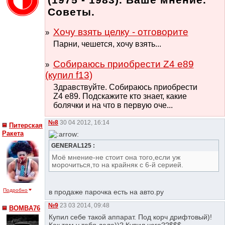
Советы.
Хочу взять целку - отговорите
Парни, чешется, хочу взять...
Собираюсь приобрести Z4 e89
(купил f13)
Здравствуйте. Собираюсь приобрести
Z4 e89. Подскажите кто знает, какие
болячки и на что в первую оче...
№8
30 04 2012, 16:14
Питерская
Ракета
GENERAL125 :
Моё мнение-не стоит она того,если уж
морочиться,то на крайняк с 6-й серией.
Подробно
в продаже парочка есть на авто.ру
№9
23 03 2014, 09:48
BOMBA76
Купил себе такой аппарат. Под корч дрифтовый)!
Как там у тебя дела))? Купил чего??$$$