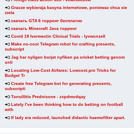
Gracze wybieraja kasyna internetowe, poniewaz chca sie
zrela
скачать GTA 6 торрент бесплатно
скачать Minecraft Java торрент
Covid 19 Ivermectin Clinical Trials - lyvwcnzell
Make no-cost Telegram robot for crafting presents,
subscript
Jag har nyligen borjat nyfiken pa cricket betting genom
onli
Locating Low-Cost Airfares: Lowcost.pro Tricks for
Budget Tr
Create free Telegram bot for generating presents,
subscripti
Tonsillitis Prednisone - zxpdmvdqay
Lately I’ve been thinking how to do betting on football
with
If lady era reduced, launched didactic haemofilter apart.