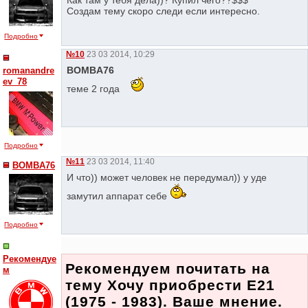
Создам тему скоро следи если интересно.
Подробно
№10
23 03 2014, 10:29
BOMBA76
romanandre
ev_78
теме 2 года
Подробно
№11
23 03 2014, 11:40
BOMBA76
И что)) может человек не передумал)) у уде
замутил аппарат себе
Подробно
Рекомендуе
Рекомендуем почитать на
м
тему Хочу приобрести E21
(1975 - 1983). Ваше мнение.