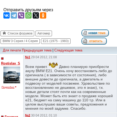
Отправить друзьям через
Список форумов
Автомир
BMW 3 Серия / 4 Серия
E21 (1975 - 1983)
Для печати
Предыдущая тема
|
Следующая тема
№1
29 04 2012, 21:08
Rostislav_S
Всем привет.
Давно планирую приобрести
акулу BMW E21. Очень хочу восстановить либо до
оригинала ( в зависимости от состояния), либо
внешне довести до оригинала, а двигатель и
подвеску от моделей посвежее. Удовольствие по
восстановлению не дешевое, это я знаю), т.к.
Подробно
новые детали стоят почти как на современные
модели. Может быть кто знает о продаже хорошей
е21, бюджет на саму машину до 110 т.р. Или в
целом выслушаю ваши советы, предложения и
мнения по моей задумке. Спасибо.
№2
30 04 2012, 01:10
Генерал