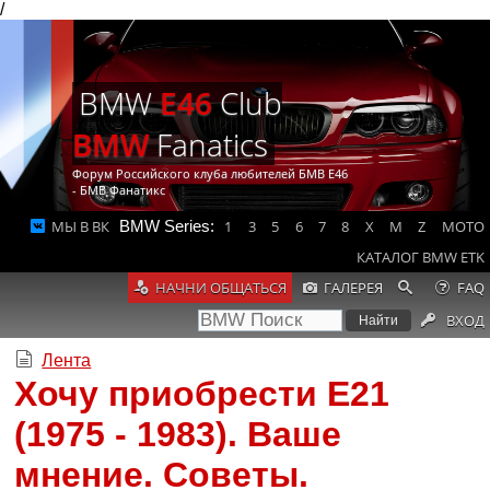
/
BMW
E46
Club
BMW
Fanatics
Форум Российского клуба любителей БМВ Е46
- БМВ Фанатикс
МЫ В ВК
BMW Series:
1
3
5
6
7
8
X
M
Z
MOTO
КАТАЛОГ BMW ETK
НАЧНИ ОБЩАТЬСЯ
ГАЛЕРЕЯ
FAQ
ВХОД
Лента
Хочу приобрести E21
(1975 - 1983). Ваше
мнение. Советы.