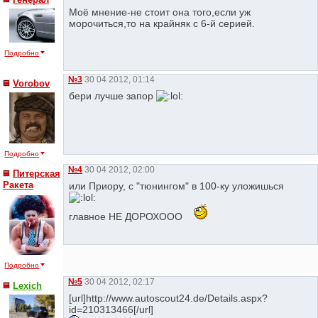
Моё мнение-не стоит она того,если уж
морочиться,то на крайняк с 6-й серией.
Подробно
№3
30 04 2012, 01:14
Vorobov
бери лучше запор
Подробно
№4
30 04 2012, 02:00
Питерская
Ракета
или Приору, с "тюнингом" в 100-ку уложишься
главное НЕ ДОРОХООО
Подробно
№5
30 04 2012, 02:17
Lexich
[url]http://www.autoscout24.de/Details.aspx?
id=210313466[/url]