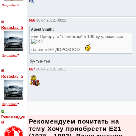
Подробно
№6
30 04 2012, 08:22
Rostislav_S
Agent Smith :
или Приору, с "тюнингом" в 100-ку уложишься
главное НЕ ДОРОХООО
Подробно
бу-гъа-гъа
№7
30 04 2012, 16:11
Rostislav_S
Подробно
Рекомендуе
Рекомендуем почитать на
м
тему Хочу приобрести E21
(1975 - 1983). Ваше мнение.