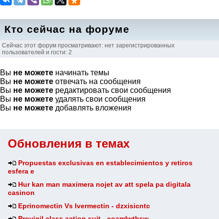
Кто сейчас на форуме
Сейчас этот форум просматривают: нет зарегистрированных
пользователей и гости: 2
Вы
не можете
начинать темы
Вы
не можете
отвечать на сообщения
Вы
не можете
редактировать свои сообщения
Вы
не можете
удалять свои сообщения
Вы
не можете
добавлять вложения
Обновления в темах
Propuestas exclusivas en establecimientos y retiros
esfera e
Hur kan man maximera nojet av att spela pa digitala
casinon
Eprinomectin Vs Ivermectin - dzxisicntc
Provigil class action suit - eoamlwtbsw