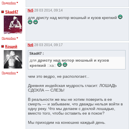
Подробно
№5
28 03 2014, 09:14
Skad47
для дристу над мотор мошный и кузов крепкий
Подробно
№6
28 03 2014, 09:17
Кощей
Skad47 :
для
дристу над мотор мошный и кузов
крепкий
::xa::
Подробно
чем это ведро, не распологает...
Древняя индейская мудрость гласит: ЛОШАДЬ
СДОХЛА — СЛЕЗЬ!
В реальности же мы не хотим поверить в ее
смерть — и забываем, что дважды нельзя войти в
одну реку. Что мы делаем с дохлой лошадью,
вместо того, чтобы оставить ее в покое?
Мы приходим на конюшню каждый день.