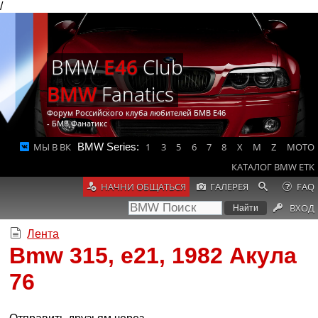
/
BMW
E46
Club
BMW
Fanatics
Форум Российского клуба любителей БМВ Е46
- БМВ Фанатикс
МЫ В ВК
BMW Series:
1
3
5
6
7
8
X
M
Z
MOTO
КАТАЛОГ BMW ETK
НАЧНИ ОБЩАТЬСЯ
ГАЛЕРЕЯ
FAQ
ВХОД
Лента
Bmw 315, e21, 1982 Акула
76