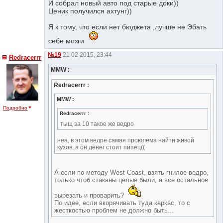
И собрал новый авто под старые доки))
Ценик получился ахтунг))
Я к тому, что если нет бюджета ,лучше не Эбать
себе мозги
№19
21 02 2015, 23:44
Redracerrr
MMW :
Redracerrr :
MMW :
Подробно
Redracerrr :
тыщ за 10 такое же ведро
неа, в этом ведре самая проюлема найти живой
кузов, а он денег стоит пипец((
А если по методу West Coast, взять гнилое ведро,
только чтоб стаканы целые были, а все остальное
вырезать и проварить?
По идее, если вкорячивать туда каркас, то с
жесткостью проблем не должно быть...