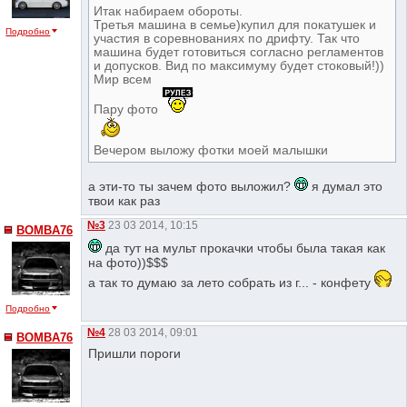
Итак набираем обороты.
Третья машина в семье)купил для покатушек и
Подробно
участия в соревнованиях по дрифту. Так что
машина будет готовиться согласно регламентов
и допусков. Вид по максимуму будет стоковый!))
Мир всем
Пару фото
Вечером выложу фотки моей малышки
а эти-то ты зачем фото выложил?
я думал это
твои как раз
№3
23 03 2014, 10:15
BOMBA76
да тут на мульт прокачки чтобы была такая как
на фото))$$$
а так то думаю за лето собрать из г... - конфету
Подробно
№4
28 03 2014, 09:01
BOMBA76
Пришли пороги