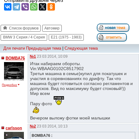
Отправить друзьям через
Список форумов
Автомир
BMW 3 Серия / 4 Серия
E21 (1975 - 1983)
Для печати
Предыдущая тема
|
Следующая тема
№1
23 03 2014, 10:09
BOMBA76
Итак набираем обороты.
Vin:WBAAG0102C8517902
Третья машина в семье)купил для покатушек и
участия в соревнованиях по дрифту. Так что
машина будет готовиться согласно регламентов и
Подробно
допусков. Вид по максимуму будет стоковый!))
Мир всем
Пару фото
Вечером выложу фотки моей малышки
№2
23 03 2014, 10:13
сarlsson
BOMBA76 :