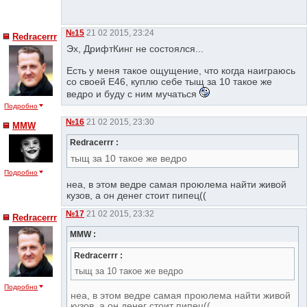
№15
21 02 2015, 23:24
Redracerrr
Эх, ДрифтКинг не состоялся...
Есть у меня такое ощущение, что когда наиграюсь
со своей Е46, куплю себе тыщ за 10 такое же
ведро и буду с ним мучаться
Подробно
№16
21 02 2015, 23:30
MMW
Redracerrr :
тыщ за 10 такое же ведро
Подробно
неа, в этом ведре самая проюлема найти живой
кузов, а он денег стоит пипец((
№17
21 02 2015, 23:32
Redracerrr
MMW :
Redracerrr :
тыщ за 10 такое же ведро
Подробно
неа, в этом ведре самая проюлема найти живой
кузов, а он денег стоит пипец((