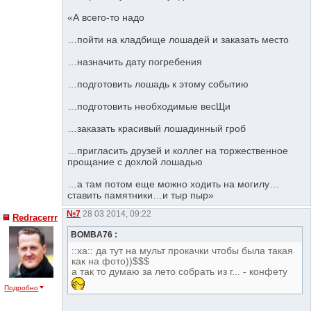
«А всего-то надо
…пойти на кладбище лошадей и заказать место
…назначить дату погребения
…подготовить лошадь к этому событию
…подготовить необходимые весЩи
…заказать красивый лошадинный гроб
…пригласить друзей и коллег на торжественное
прощание с дохлой лошадью
…а там потом еще можно ходить на могилу…
ставить памятники…и тыр пыр»
№7
28 03 2014, 09:22
Redracerrr
BOMBA76 :
::xa:: да тут на мульт прокачки чтобы была такая
как на фото))$$$
а так то думаю за лето собрать из г... - конфету
Подробно