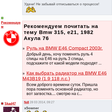
Удачи! Не забывай отписываться о процессе!
Рекомендуе
Рекомендуем почитать на
м
тему Bmw 315, e21, 1982
Акула 76
Руль на BMW E46 Compact 2003г.
Добрый день, хочу поменять руль 4
спицы на Е46 на руль 3 спицы,
подскажите от какой модели подходят ...
Как выбрать радиатор на BMW E46
M43B19 (1.9 118 л.с.)
Всем доброго времени суток. Пришла
пора поменять основной радиатор, но
вот загвостка.... смотрю на с...
№8
28 03 2014, 09:27
Skad47
x5owner