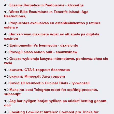
Eczema Herpeticum Prednisone - klxxertrjs
Water Bike Excursions in Tenerife Island: Age
Restrictions,
Propuestas exclusivas en establecimientos y retiros
esfera e
Hur kan man maximera nojet av att spela pa digitala
casinon
Eprinomectin Vs Ivermectin - dzxisicntc
Provigil class action suit - eoamlwtbsw
Gracze wybieraja kasyna internetowe, poniewaz chca sie
zrela
скачать GTA 6 торрент бесплатно
скачать Minecraft Java торрент
Covid 19 Ivermectin Clinical Trials - lyvwcnzell
Make no-cost Telegram robot for crafting presents,
subscript
Jag har nyligen borjat nyfiken pa cricket betting genom
onli
Locating Low-Cost Airfares: Lowcost.pro Tricks for