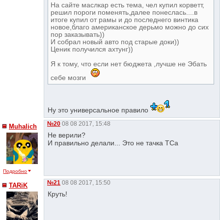
На сайте маслкар есть тема, чел купил корветт,
решил пороги поменять,далее понеслась....в
итоге купил от рамы и до последнего винтика
новое,благо американское дерьмо можно до сих
пор заказывать))
И собрал новый авто под старые доки))
Ценик получился ахтунг))
Я к тому, что если нет бюджета ,лучше не Эбать
себе мозги
Ну это универсальное правило
№20
08 08 2017, 15:48
Muhalich
Не верили?
И правильно делали... Это не тачка ТСа
Подробно
№21
08 08 2017, 15:50
TARiK
Круть!