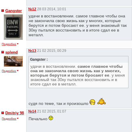
№12
28 03 2014, 10:01
Gangster
удачи в востановлении. самое главное чтобы она
не закончила свою жизнь как у многих, которые
берутся и потом бросают ее. у меня знакомый так
30ку пытался восстановить и в итоге сдал ее в
металл.
Подробно
№13
21 02 2015, 00:29
splend
Gangster :
удачи в востановлении.
самое главное чтобы
она не закончила свою жизнь как у многих,
Подробно
которые берутся и потом бросают ее
. у меня
знакомый так 30ку пытался восстановить и в
итоге сдал ее в металл.
судя по теме, так и произошло
№14
21 02 2015, 01:07
Dmitriy 98
Печально
Подробно