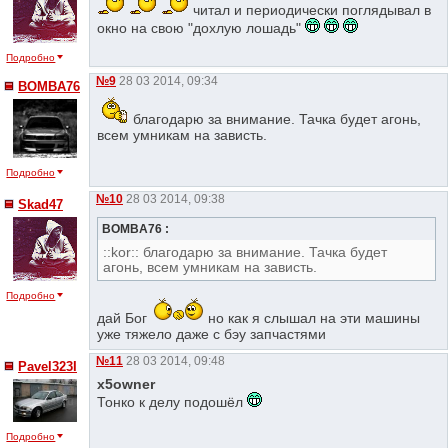
читал и периодически поглядывал в
окно на свою "дохлую лошадь"
Подробно
№9
28 03 2014, 09:34
BOMBA76
благодарю за внимание. Тачка будет агонь,
всем умникам на зависть.
Подробно
№10
28 03 2014, 09:38
Skad47
BOMBA76 :
::kor:: благодарю за внимание. Тачка будет
агонь, всем умникам на зависть.
Подробно
дай Бог
но как я слышал на эти машины
уже тяжело даже с бэу запчастями
№11
28 03 2014, 09:48
Pavel323I
x5owner
Тонко к делу подошёл
Подробно