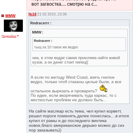
вот загвостка.... смотрю на с...
№18
21 02 2015, 23:36
MMW
Redracerrr :
MMW :
Подробно
Redracerrr :
тыщ за 10 такое же ведро
неа, в этом ведре самая проюлема найти живой
кузов, а он денег стоит пипец((
А если по методу West Coast, взять гнилое
ведро, только чтоб стаканы целые были, а все
остальное вырезать и проварить?
По идее, если вкорячивать туда каркас, то с
жесткостью проблем не должно быть...
На сайте маслкар есть тема, чел купил корветт,
решил пороги поменять,далее понеслась....в итоге
купил от рамы и до последнего винтика
новое,благо американское дерьмо можно до сих
пор заказывать))