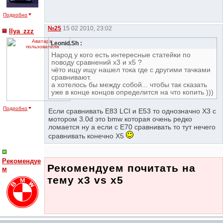
Подробно
№25
15 02 2010, 23:02
Ilya_zzz
Leonid.Sh :
Народ у кого есть интересные статейки по
поводу сравнений х3 и х5 ?
чёто ищу ищу нашел тока где с другими тачками
сравнивают.
а хотелось бы между собой... чтобы так сказать
уже в конце концов определится на что копить )))
Подробно
Если сравнивать Е83 LCI и Е53 то однозначно Х3 с
мотором 3.0d это bmw которая очень редко
ломается ну а если с Е70 сравнивать то тут нечего
сравнивать конечно Х5
Рекомендуе
Рекомендуем почитать на
м
тему x3 vs x5