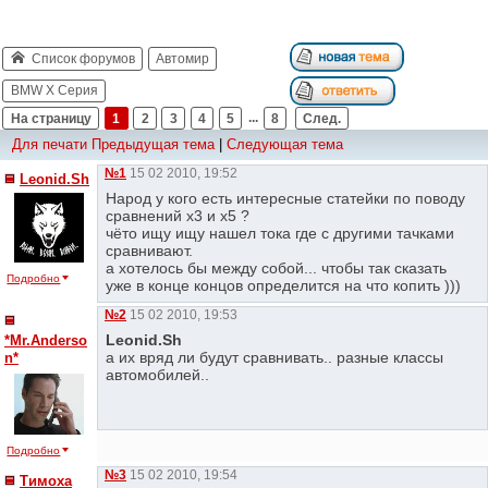
Список форумов
Автомир
BMW X Серия
На страницу
1
2
3
4
5
...
8
След.
Для печати
Предыдущая тема
|
Следующая тема
№1
15 02 2010, 19:52
Leonid.Sh
Народ у кого есть интересные статейки по поводу
сравнений х3 и х5 ?
чёто ищу ищу нашел тока где с другими тачками
сравнивают.
а хотелось бы между собой... чтобы так сказать
Подробно
уже в конце концов определится на что копить )))
№2
15 02 2010, 19:53
Leonid.Sh
*Mr.Anderso
а их вряд ли будут сравнивать.. разные классы
n*
автомобилей..
Подробно
№3
15 02 2010, 19:54
Тимоха