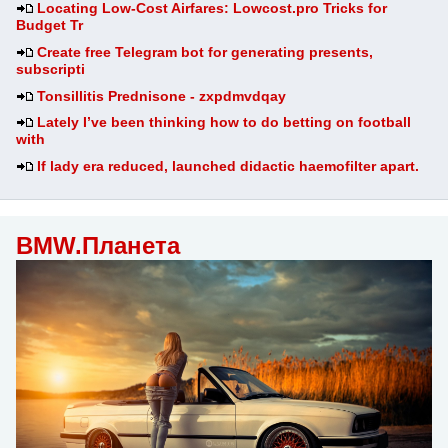
Locating Low-Cost Airfares: Lowcost.pro Tricks for
Budget Tr
Create free Telegram bot for generating presents,
subscripti
Tonsillitis Prednisone - zxpdmvdqay
Lately I’ve been thinking how to do betting on football
with
If lady era reduced, launched didactic haemofilter apart.
BMW.Планета