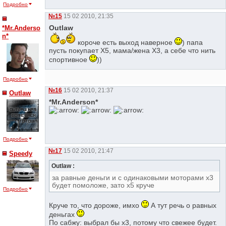
Подробно
№15
15 02 2010, 21:35
Outlaw
*Mr.Anderso
n*
короче есть выход наверное
) папа
пусть покупает Х5, мама/жена Х3, а себе что нить
спортивное
))
Подробно
№16
15 02 2010, 21:37
Outlaw
*Mr.Anderson*
Подробно
№17
15 02 2010, 21:47
Speedy
Outlaw :
за равные деньги и с одинаковыми моторами х3
будет помоложе, зато х5 круче
Подробно
Круче то, что дороже, имхо
А тут речь о равных
деньгах
По сабжу: выбрал бы х3, потому что свежее будет.