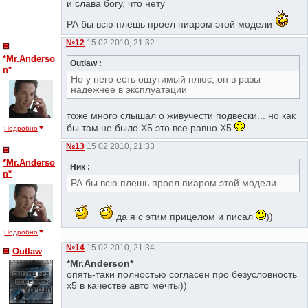
и слава богу, что нету
РА бы всю плешь проел пиаром этой модели
№12
15 02 2010, 21:32
*Mr.Anderso
Outlaw :
n*
Но у него есть ощутимый плюс, он в разы
надежнее в эксплуатации
тоже много слышал о живучести подвески... но как
бы там не было Х5 это все равно Х5
Подробно
№13
15 02 2010, 21:33
*Mr.Anderso
Ник :
n*
РА бы всю плешь проел пиаром этой модели
да я с этим прицелом и писал
))
Подробно
№14
15 02 2010, 21:34
Outlaw
*Mr.Anderson*
опять-таки полностью согласен про безусловность
х5 в качестве авто мечты))