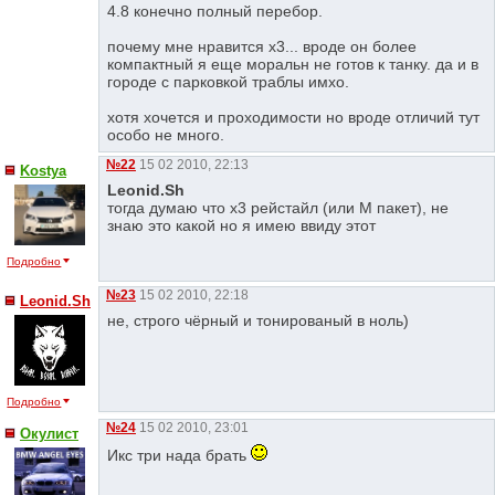
4.8 конечно полный перебор.
почему мне нравится х3... вроде он более
компактный я еще моральн не готов к танку. да и в
городе с парковкой траблы имхо.
хотя хочется и проходимости но вроде отличий тут
особо не много.
№22
15 02 2010, 22:13
Kostya
Leonid.Sh
тогда думаю что х3 рейстайл (или М пакет), не
знаю это какой но я имею ввиду этот
Подробно
№23
15 02 2010, 22:18
Leonid.Sh
не, строго чёрный и тонированый в ноль)
Подробно
№24
15 02 2010, 23:01
Окулист
Икс три нада брать