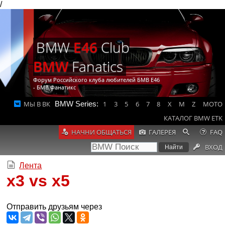
/
BMW
E46
Club
BMW
Fanatics
Форум Российского клуба любителей БМВ Е46
- БМВ Фанатикс
МЫ В ВК
BMW Series:
1
3
5
6
7
8
X
M
Z
MOTO
КАТАЛОГ BMW ETK
НАЧНИ ОБЩАТЬСЯ
ГАЛЕРЕЯ
FAQ
ВХОД
Лента
x3 vs x5
Отправить друзьям через