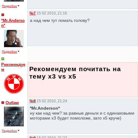
Подробно
№7
15 02 2010, 21:16
а над чем тут ломать голову?
*Mr.Anderso
n*
Подробно
Рекомендуе
Рекомендуем почитать на
м
тему x3 vs x5
№8
15 02 2010, 21:24
Outlaw
*Mr.Anderson*
ну как над чем? за равные деньги и с одинаковыми
моторами х3 будет помоложе, зато х5 круче)
Подробно