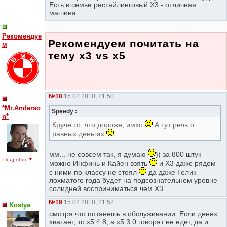
Есть в семье рестайлинговый Х3 - отличная
машина
Рекомендуе
Рекомендуем почитать на
м
тему x3 vs x5
№18
15 02 2010, 21:50
*Mr.Anderso
Speedy :
n*
Круче то, что дороже, имхо
А тут речь о
равных деньгах
мм... не совсем так, я думаю
)) за 800 штук
Подробно
можно Инфинь и Кайен взять
и Х3 даже рядом
с ними по классу не стоял
да даже Гелик
лохматого года будет на подсознательном уровне
солидней восприниматься чем Х3..
№19
15 02 2010, 21:52
Kostya
смотря что потянешь в обслуживании. Если денех
хватает, то х5 4.8, а х5 3.0 говорят не едет, да и