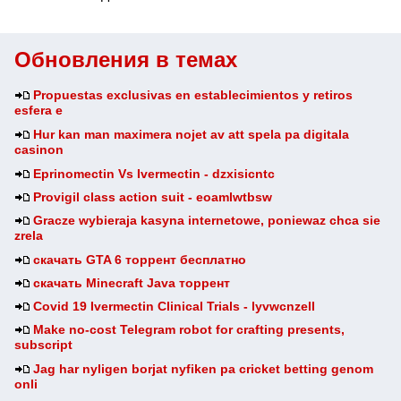
Обновления в темах
Propuestas exclusivas en establecimientos y retiros
esfera e
Hur kan man maximera nojet av att spela pa digitala
casinon
Eprinomectin Vs Ivermectin - dzxisicntc
Provigil class action suit - eoamlwtbsw
Gracze wybieraja kasyna internetowe, poniewaz chca sie
zrela
скачать GTA 6 торрент бесплатно
скачать Minecraft Java торрент
Covid 19 Ivermectin Clinical Trials - lyvwcnzell
Make no-cost Telegram robot for crafting presents,
subscript
Jag har nyligen borjat nyfiken pa cricket betting genom
onli