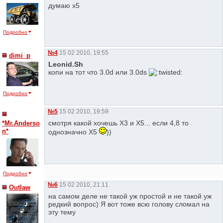
думаю х5
Подробно
№4
15 02 2010, 19:55
dimi_p
Leonid.Sh
копи на тот что 3.0d или 3.0ds
Подробно
№5
15 02 2010, 19:59
смотря какой хочешь Х3 и Х5... если 4,8 то
*Mr.Anderso
n*
однозначно Х5
))
Подробно
№6
15 02 2010, 21:11
Outlaw
на самом деле не такой уж простой и не такой уж
редкий вопрос) Я вот тоже всю голову сломал на
эту тему