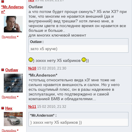
№9
15 02 2010, 21:27
Outlaw
*Mr.Anderso
а что потом будет проще скинуть? Х5 или Х3? при
n*
том, что многим не нравится внешний (да и
внутренний) вид трешки? хотя лично мне, в
черном цвете в последнее время он нравится все
больше и больше..
для многих ключевой момент
Подробно
Outlaw :
зато х5 круче)
) ээххх нету Х5 кабриков
))
№10
15 02 2010, 21:30
Outlaw
*Mr.Anderson*
+стотыщ относительно вида х3! мне тоже не
сильно нравится внешность и салон. Но у него
есть ощутимый плюс, он в разы надежнее в
эксплуатации, что подтверждено и самой
Подробно
компанией БМВ и обладателями...
№11
15 02 2010, 21:32
Ник
*Mr.Anderson* :
) ээххх нету Х5 кабриков ))
Подробно