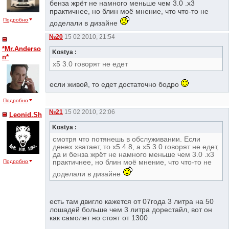
бенза жрёт не намного меньше чем 3.0 .х3
практичнее, но блин моё мнение, что что-то не
Подробно
доделали в дизайне
№20
15 02 2010, 21:54
*Mr.Anderso
Kostya :
n*
х5 3.0 говорят не едет
если живой, то едет достаточно бодро
Подробно
№21
15 02 2010, 22:06
Leonid.Sh
Kostya :
смотря что потянешь в обслуживании. Если
денех хватает, то х5 4.8, а х5 3.0 говорят не едет,
да и бенза жрёт не намного меньше чем 3.0 .х3
практичнее, но блин моё мнение, что что-то не
Подробно
доделали в дизайне
есть там двигло кажется от 07года 3 литра на 50
лошадей больше чем 3 литра дорестайл, вот он
как самолет но стоят от 1300