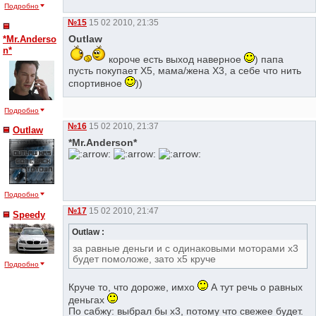
Подробно
№15
15 02 2010, 21:35
Outlaw
*Mr.Anderso
n*
короче есть выход наверное
) папа
пусть покупает Х5, мама/жена Х3, а себе что нить
спортивное
))
Подробно
№16
15 02 2010, 21:37
Outlaw
*Mr.Anderson*
Подробно
№17
15 02 2010, 21:47
Speedy
Outlaw :
за равные деньги и с одинаковыми моторами х3
будет помоложе, зато х5 круче
Подробно
Круче то, что дороже, имхо
А тут речь о равных
деньгах
По сабжу: выбрал бы х3, потому что свежее будет.