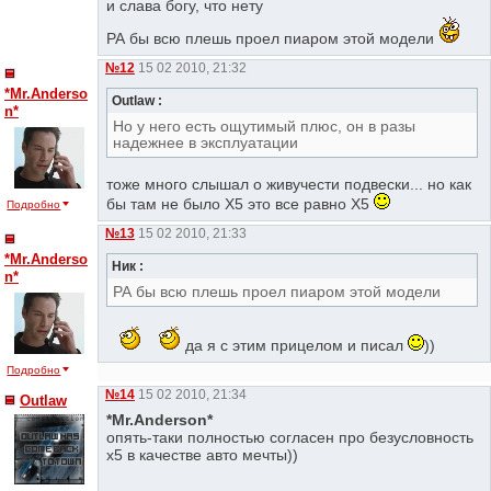
и слава богу, что нету
РА бы всю плешь проел пиаром этой модели
№12
15 02 2010, 21:32
*Mr.Anderso
Outlaw :
n*
Но у него есть ощутимый плюс, он в разы
надежнее в эксплуатации
тоже много слышал о живучести подвески... но как
бы там не было Х5 это все равно Х5
Подробно
№13
15 02 2010, 21:33
*Mr.Anderso
Ник :
n*
РА бы всю плешь проел пиаром этой модели
да я с этим прицелом и писал
))
Подробно
№14
15 02 2010, 21:34
Outlaw
*Mr.Anderson*
опять-таки полностью согласен про безусловность
х5 в качестве авто мечты))