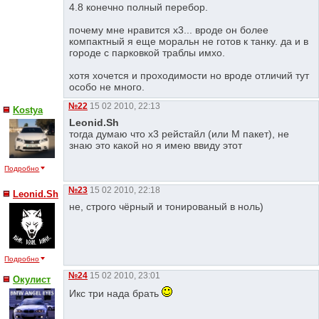
4.8 конечно полный перебор.
почему мне нравится х3... вроде он более
компактный я еще моральн не готов к танку. да и в
городе с парковкой траблы имхо.
хотя хочется и проходимости но вроде отличий тут
особо не много.
№22
15 02 2010, 22:13
Kostya
Leonid.Sh
тогда думаю что х3 рейстайл (или М пакет), не
знаю это какой но я имею ввиду этот
Подробно
№23
15 02 2010, 22:18
Leonid.Sh
не, строго чёрный и тонированый в ноль)
Подробно
№24
15 02 2010, 23:01
Окулист
Икс три нада брать