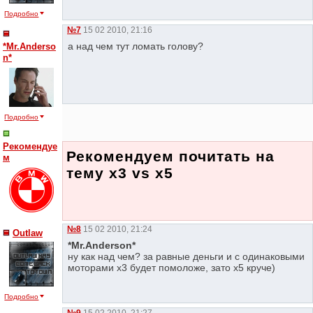
Подробно
№7
15 02 2010, 21:16
а над чем тут ломать голову?
*Mr.Anderso
n*
Подробно
Рекомендуе
Рекомендуем почитать на
м
тему x3 vs x5
№8
15 02 2010, 21:24
Outlaw
*Mr.Anderson*
ну как над чем? за равные деньги и с одинаковыми
моторами х3 будет помоложе, зато х5 круче)
Подробно