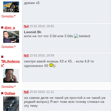
думаю х5
Подробно
№4
15 02 2010, 19:55
dimi_p
Leonid.Sh
копи на тот что 3.0d или 3.0ds
Подробно
№5
15 02 2010, 19:59
смотря какой хочешь Х3 и Х5... если 4,8 то
*Mr.Anderso
n*
однозначно Х5
))
Подробно
№6
15 02 2010, 21:11
Outlaw
на самом деле не такой уж простой и не такой уж
редкий вопрос) Я вот тоже всю голову сломал на
эту тему