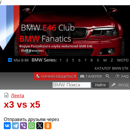
/
BMW
E46
Club
BMW
Fanatics
Форум Российского клуба любителей БМВ Е46
- БМВ Фанатикс
МЫ В ВК
BMW Series:
1
3
5
6
7
8
X
M
Z
MOTO
КАТАЛОГ BMW ETK
НАЧНИ ОБЩАТЬСЯ
ГАЛЕРЕЯ
FAQ
ВХОД
Лента
x3 vs x5
Отправить друзьям через