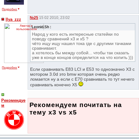
Подробно
№25
15 02 2010, 23:02
Ilya_zzz
Leonid.Sh :
Народ у кого есть интересные статейки по
поводу сравнений х3 и х5 ?
чёто ищу ищу нашел тока где с другими тачками
сравнивают.
а хотелось бы между собой... чтобы так сказать
уже в конце концов определится на что копить )))
Подробно
Если сравнивать Е83 LCI и Е53 то однозначно Х3 с
мотором 3.0d это bmw которая очень редко
ломается ну а если с Е70 сравнивать то тут нечего
сравнивать конечно Х5
Рекомендуе
Рекомендуем почитать на
м
тему x3 vs x5