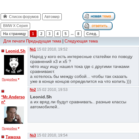
Список форумов
Автомир
BMW X Серия
На страницу
1
2
3
4
5
...
8
След.
Для печати
Предыдущая тема
|
Следующая тема
№1
15 02 2010, 19:52
Leonid.Sh
Народ у кого есть интересные статейки по поводу
сравнений х3 и х5 ?
чёто ищу ищу нашел тока где с другими тачками
сравнивают.
а хотелось бы между собой... чтобы так сказать
Подробно
уже в конце концов определится на что копить )))
№2
15 02 2010, 19:53
Leonid.Sh
*Mr.Anderso
а их вряд ли будут сравнивать.. разные классы
n*
автомобилей..
Подробно
№3
15 02 2010, 19:54
Тимоха