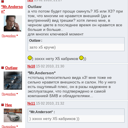
№9
15 02 2010, 21:27
Outlaw
*Mr.Anderso
а что потом будет проще скинуть? Х5 или Х3? при
n*
том, что многим не нравится внешний (да и
внутренний) вид трешки? хотя лично мне, в
черном цвете в последнее время он нравится все
больше и больше..
для многих ключевой момент
Подробно
Outlaw :
зато х5 круче)
) ээххх нету Х5 кабриков
))
№10
15 02 2010, 21:30
Outlaw
*Mr.Anderson*
+стотыщ относительно вида х3! мне тоже не
сильно нравится внешность и салон. Но у него
есть ощутимый плюс, он в разы надежнее в
эксплуатации, что подтверждено и самой
Подробно
компанией БМВ и обладателями...
№11
15 02 2010, 21:32
Ник
*Mr.Anderson* :
) ээххх нету Х5 кабриков ))
Подробно