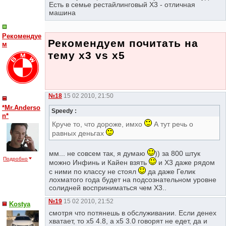
Есть в семье рестайлинговый Х3 - отличная
машина
Рекомендуе
Рекомендуем почитать на
м
тему x3 vs x5
№18
15 02 2010, 21:50
*Mr.Anderso
Speedy :
n*
Круче то, что дороже, имхо
А тут речь о
равных деньгах
мм... не совсем так, я думаю
)) за 800 штук
Подробно
можно Инфинь и Кайен взять
и Х3 даже рядом
с ними по классу не стоял
да даже Гелик
лохматого года будет на подсознательном уровне
солидней восприниматься чем Х3..
№19
15 02 2010, 21:52
Kostya
смотря что потянешь в обслуживании. Если денех
хватает, то х5 4.8, а х5 3.0 говорят не едет, да и