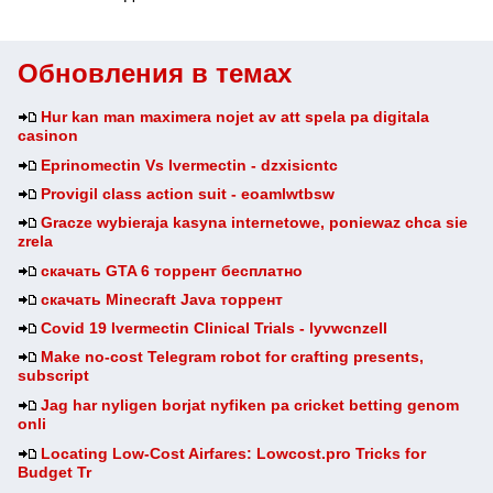
Обновления в темах
Hur kan man maximera nojet av att spela pa digitala
casinon
Eprinomectin Vs Ivermectin - dzxisicntc
Provigil class action suit - eoamlwtbsw
Gracze wybieraja kasyna internetowe, poniewaz chca sie
zrela
скачать GTA 6 торрент бесплатно
скачать Minecraft Java торрент
Covid 19 Ivermectin Clinical Trials - lyvwcnzell
Make no-cost Telegram robot for crafting presents,
subscript
Jag har nyligen borjat nyfiken pa cricket betting genom
onli
Locating Low-Cost Airfares: Lowcost.pro Tricks for
Budget Tr