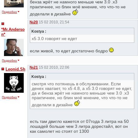
бенза жрёт не намного меньше чем 3.0 .х3
практичнее, но блин моё мнение, что что-то не
Подробно
доделали в дизайне
№20
15 02 2010, 21:54
*Mr.Anderso
Kostya :
n*
х5 3.0 говорят не едет
если живой, то едет достаточно бодро
Подробно
№21
15 02 2010, 22:06
Leonid.Sh
Kostya :
смотря что потянешь в обслуживании. Если
денех хватает, то х5 4.8, а х5 3.0 говорят не едет,
да и бенза жрёт не намного меньше чем 3.0 .х3
практичнее, но блин моё мнение, что что-то не
Подробно
доделали в дизайне
есть там двигло кажется от 07года 3 литра на 50
лошадей больше чем 3 литра дорестайл, вот он
как самолет но стоят от 1300