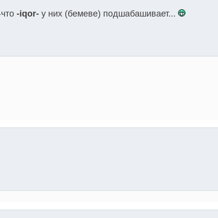
-что
-iqor-
у них (бемеве) подшабашивает...