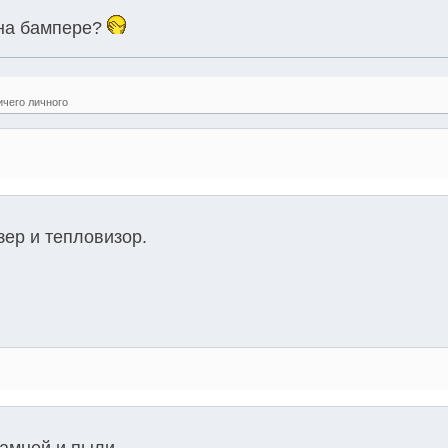
 на бампере?
ичего личного
зер и тепловизор.