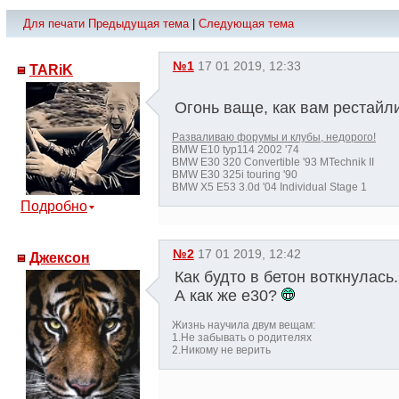
Для печати
Предыдущая тема
|
Следующая тема
№1
17 01 2019, 12:33
TARiK
Огонь ваще, как вам рестайл
Разваливаю форумы и клубы, недорого!
BMW E10 typ114 2002 '74
BMW E30 320 Convertible '93 MTechnik II
BMW E30 325i touring '90
BMW X5 E53 3.0d '04 Individual Stage 1
Подробно
№2
17 01 2019, 12:42
Джексон
Как будто в бетон воткнулась.
А как же е30?
Жизнь научила двум вещам:
1.Не забывать о родителях
2.Никому не верить