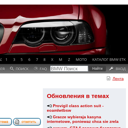
:
1
3
5
6
7
8
X
M
Z
MOTO
КАТАЛОГ BMW ETK
РЕЯ
ПОИСК
FAQ
ВХОД
Лента
Обновления в темах
Provigil class action suit -
eoamlwtbsw
Gracze wybieraja kasyna
internetowe, poniewaz chca sie zrela