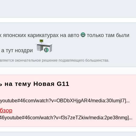
х японских карикатурах на авто
только там были
 а тут ноздри
является окончательное решение подавляющего большинства.
 на тему Новая G11
6youtube#46com/watch?v=OBDbXHjgAR4/media:30lumjl7]...
бзор
46youtube#46com/watch?v=f3s7zeTZkiw/media:2pe38nmg]...