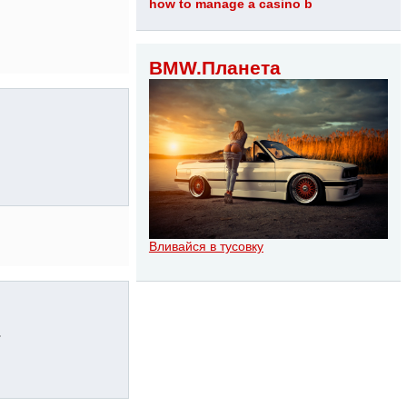
how to manage a casino b
BMW.Планета
Вливайся в тусовку
.