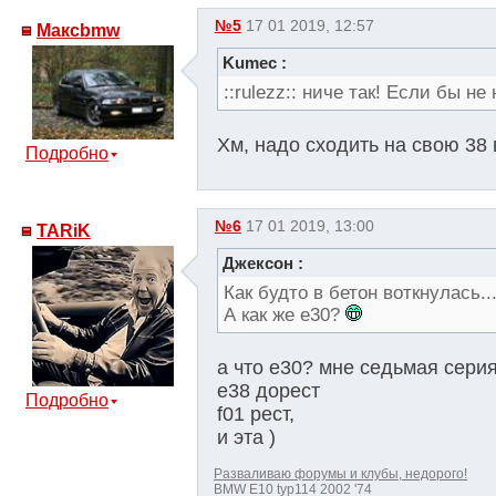
№5
17 01 2019, 12:57
Максbmw
Kumec :
::rulezz:: ниче так! Если бы 
Хм, надо сходить на свою 38
Подробно
№6
17 01 2019, 13:00
TARiK
Джексон :
Как будто в бетон воткнулась..
А как же е30?
а что е30? мне седьмая серия
e38 дорест
Подробно
f01 рест,
и эта )
Разваливаю форумы и клубы, недорого!
BMW E10 typ114 2002 '74