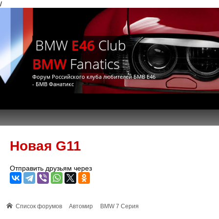
/
BMW
E46
Club
BMW
Fanatics
Форум Российского клуба любителей БМВ Е46
- БМВ Фанатикс
Новая G11
Отправить друзьям через
Список форумов
Автомир
BMW 7 Серия