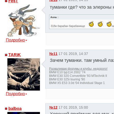
FesT
туманки где? что за элероны
Алла :
318и барабан барабанище
н
Подробно
№11
17 01 2019, 14:37
TARiK
Зачем туманки. там умный ла
Разваливаю форумы и клубы, недорого!
BMW E10 typ114 2002 '74
BMW E30 320 Convertible '93 MTechnik II
BMW E30 325i touring '90
BMW X5 E53 3.0d '04 Individual Stage 1
Подробно
№12
17 01 2019, 15:00
balboa