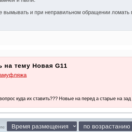
амней и пыли.
се вымывать и при неправильном обращении ломать 
 на тему Новая G11
камуфляжа
вопрос куда их ставить??? Новые на перед а старые на зад 
по: