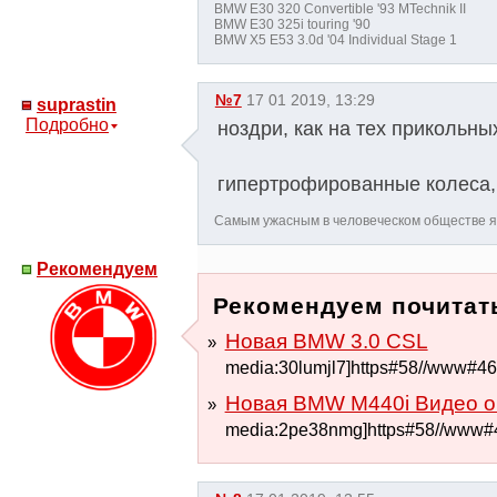
BMW E30 320 Convertible '93 MTechnik II
BMW E30 325i touring '90
BMW X5 E53 3.0d '04 Individual Stage 1
№7
17 01 2019, 13:29
suprastin
Подробно
ноздри, как на тех прикольны
гипертрофированные колеса,
Самым ужасным в человеческом обществе 
Рекомендуем
Рекомендуем почитать
Новая BMW 3.0 CSL
media:30lumjl7]https#58//www#4
Новая BMW M440i Видео о
media:2pe38nmg]https#58//www#