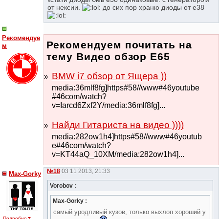
от нексии.
до сих пор храню диоды от е38
Рекомендуе
Рекомендуем почитать на
м
тему Видео обзор Е65
BMW i7 обзор от Ящера ))
media:36mlf8fg]https#58//www#46youtube
#46com/watch?
v=Iarcd6Zxf2Y/media:36mlf8fg]...
Найди Гитариста на видео ))))
media:282ow1h4]https#58//www#46youtub
e#46com/watch?
v=KT44aQ_10XM/media:282ow1h4]...
№18
03 11 2013, 21:33
Max-Gorky
Vorobov :
Max-Gorky :
самый уродливый кузов, только выхлоп хороший у
Подробно