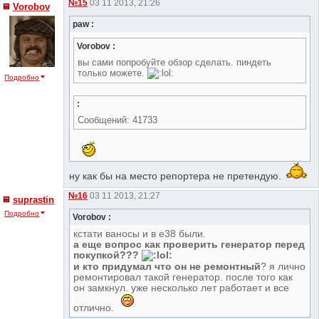
№15
03 11 2013, 21:26
Vorobov
paw :
Vorobov :
вы сами попробуйте обзор сделать. пиндеть
только можете.
Подробно
:
Сообщений: 41733
ну как бы на место репортера не претендую.
№16
03 11 2013, 21:27
suprastin
Подробно
Vorobov :
кстати ваносы и в е38 были.
а еще вопрос как проверить генератор перед
покупкой???
и кто придумал что он не ремонтный
? я лично
ремонтировал такой генератор. после того как
он замкнул. уже несколько лет работает и все
отлично.