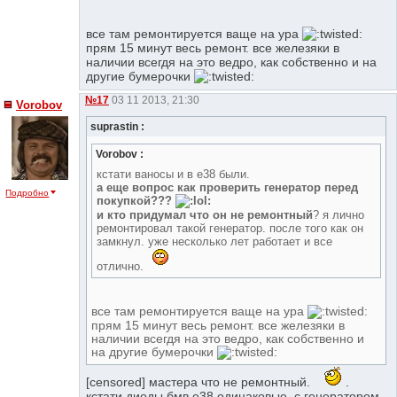
все там ремонтируется ваще на ура
прям 15 минут весь ремонт. все железяки в
наличии всегдя на это ведро, как собственно и на
другие бумерочки
№17
03 11 2013, 21:30
Vorobov
suprastin :
Vorobov :
кстати ваносы и в е38 были.
а еще вопрос как проверить генератор перед
Подробно
покупкой???
и кто придумал что он не ремонтный
? я лично
ремонтировал такой генератор. после того как он
замкнул. уже несколько лет работает и все
отлично.
все там ремонтируется ваще на ура
прям 15 минут весь ремонт. все железяки в
наличии всегдя на это ведро, как собственно и
на другие бумерочки
[censored] мастера что не ремонтный.
.
кстати диоды бмв е38 одинаковые. с генератором