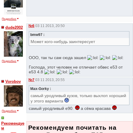
Подробно
№6
03 11 2013, 20:50
dude2002
bmw97 :
Может кого-нибудь заинтересует
ООО, так ты сам сюда зашел
Подробно
Господа, этот человек не отличает обвес е53 от
е53 4.8
№7
03 11 2013, 20:55
Vorobov
Max-Gorky :
самый уродливый кузов, только выхлоп хороший
у этого варианта
самый уродливый е90.
а сёма красава
Подробно
Рекомендуе
Рекомендуем почитать на
м