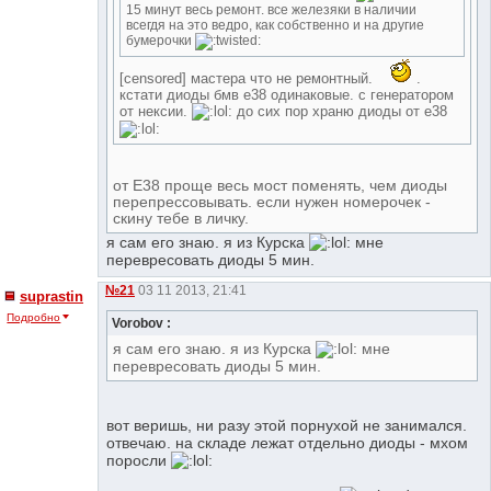
15 минут весь ремонт. все железяки в наличии
всегдя на это ведро, как собственно и на другие
бумерочки
[censored] мастера что не ремонтный.
.
кстати диоды бмв е38 одинаковые. с генератором
от нексии.
до сих пор храню диоды от е38
от Е38 проще весь мост поменять, чем диоды
перепрессовывать. если нужен номерочек -
скину тебе в личку.
я сам его знаю. я из Курска
мне
перевресовать диоды 5 мин.
№21
03 11 2013, 21:41
suprastin
Подробно
Vorobov :
я сам его знаю. я из Курска
мне
перевресовать диоды 5 мин.
вот веришь, ни разу этой порнухой не занимался.
отвечаю. на складе лежат отдельно диоды - мхом
поросли