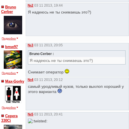
№2
03 11 2013, 19:44
Bruno
Cerber
Я надеюсь не ты снимаешь это?)
Подробно
№3
03 11 2013, 20:05
bmw97
Bruno Cerber :
Я надеюсь не ты снимаешь это?)
Снимает оператор
Подробно
№4
03 11 2013, 20:12
Max-Gorky
самый уродливый кузов, только выхлоп хороший у
этого варианта
Подробно
№5
03 11 2013, 20:41
Серега
330Ci