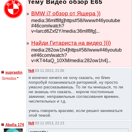
тему Видео обзор Е65
BMW i7 обзор от Ящера ))
media:36mlf8fg]https#58//www#46youtube
#46com/watch?
v=Iarcd6Zxf2Y/media:36mlf8fg]...
Найди Гитариста на видео ))))
media:282ow1h4]https#58//www#46youtub
e#46com/watch?
v=KT44aQ_10XM/media:282ow1h4]...
№8
03 11 2013, 21:06
suprastin
я конечно ничего не хочу сказать, но блин
Подробно
попробуй позаниматься риторикой, ну просто
ужасно рассказываешь. То ли ты мнешься, то ли
не знаешь что сказать... короче постоянные
заминки, неправильные согласования времен,
числительных и т.д.
учись говорить красиво, если решил заниматься
этой темой.
№9
03 11 2013, 21:13
Akella 174
suprastin :