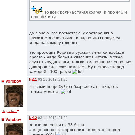
во всех роликах такая фигня, и про е46 и
про е53 и т.д.
да я знаю. все посмотрел. у оратора явно
развитое косноязычие. и видно что волнуется,
когда на камеру говорит.
это проходит. Корявый русский лечится вообще
просто - надо больше классиков читать. можно
слушать аудиокниги, только в исполнении хороших
дикторов. это тоже помогает. Ну а стресс перед
камерой - 100 грамм
№11
03 11 2013, 21:21
Vorobov
вы сами попробуйте обзор сделать. пиндеть
только можете.
Подробно
№12
03 11 2013, 21:23
Vorobov
кстати ваносы и в е38 были.
а еще вопрос как проверить генератор перед
покупкой???