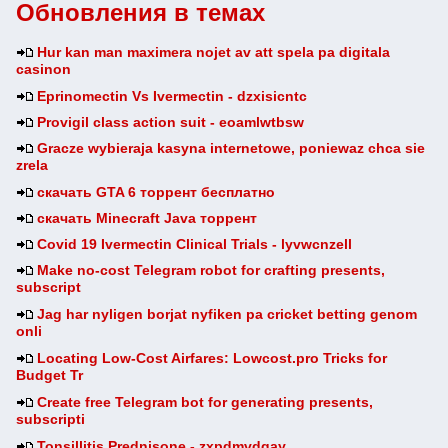
Обновления в темах
Hur kan man maximera nojet av att spela pa digitala
casinon
Eprinomectin Vs Ivermectin - dzxisicntc
Provigil class action suit - eoamlwtbsw
Gracze wybieraja kasyna internetowe, poniewaz chca sie
zrela
скачать GTA 6 торрент бесплатно
скачать Minecraft Java торрент
Covid 19 Ivermectin Clinical Trials - lyvwcnzell
Make no-cost Telegram robot for crafting presents,
subscript
Jag har nyligen borjat nyfiken pa cricket betting genom
onli
Locating Low-Cost Airfares: Lowcost.pro Tricks for
Budget Tr
Create free Telegram bot for generating presents,
subscripti
Tonsillitis Prednisone - zxpdmvdqay