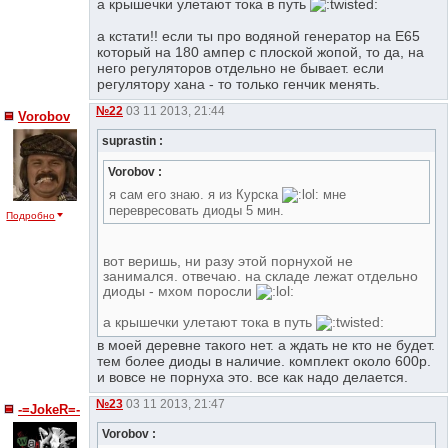
а крышечки улетают тока в путь
а кстати!! если ты про водяной генератор на Е65
который на 180 ампер с плоской жопой, то да, на
него регуляторов отдельно не бывает. если
регулятору хана - то только генчик менять.
№22
03 11 2013, 21:44
Vorobov
suprastin :
Vorobov :
я сам его знаю. я из Курска
мне
перевресовать диоды 5 мин.
Подробно
вот веришь, ни разу этой порнухой не
занимался. отвечаю. на складе лежат отдельно
диоды - мхом поросли
а крышечки улетают тока в путь
в моей деревне такого нет. а ждать не кто не будет.
тем более диоды в наличие. комплект около 600р.
и вовсе не порнуха это. все как надо делается.
№23
03 11 2013, 21:47
-=JokeR=-
Vorobov :