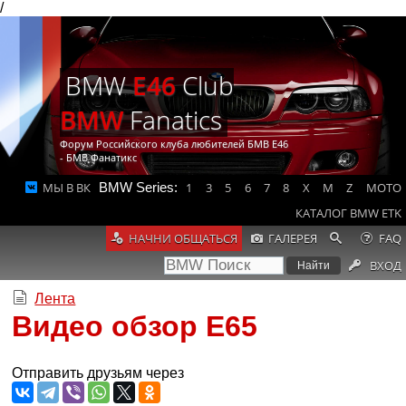
/
BMW
E46
Club
BMW
Fanatics
Форум Российского клуба любителей БМВ Е46
- БМВ Фанатикс
МЫ В ВК
BMW Series:
1
3
5
6
7
8
X
M
Z
MOTO
КАТАЛОГ BMW ETK
НАЧНИ ОБЩАТЬСЯ
ГАЛЕРЕЯ
FAQ
ВХОД
Лента
Видео обзор Е65
Отправить друзьям через