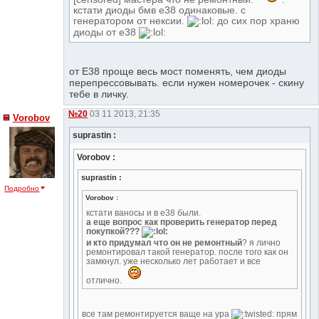
кстати диоды бмв е38 одинаковые. с
генератором от нексии.
до сих пор храню
диоды от е38
от Е38 проще весь мост поменять, чем диоды
перепрессовывать. если нужен номерочек - скину
тебе в личку.
№20
03 11 2013, 21:35
Vorobov
suprastin :
Vorobov :
suprastin :
Подробно
Vorobov :
кстати ваносы и в е38 были.
а еще вопрос как проверить генератор перед
покупкой???
и кто придумал что он не ремонтный
? я лично
ремонтировал такой генератор. после того как он
замкнул. уже несколько лет работает и все
отлично.
все там ремонтируется ваще на ура
прям