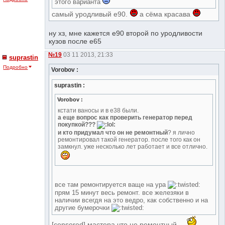
этого варианта
самый уродливый е90.
а сёма красава
ну хз, мне кажется e90 второй по уродливости
кузов после е65
№19
03 11 2013, 21:33
suprastin
Подробно
Vorobov :
suprastin :
Vorobov :
кстати ваносы и в е38 были.
а еще вопрос как проверить генератор перед
покупкой???
и кто придумал что он не ремонтный
? я лично
ремонтировал такой генератор. после того как он
замкнул. уже несколько лет работает и все отлично.
все там ремонтируется ваще на ура
прям 15 минут весь ремонт. все железяки в
наличии всегдя на это ведро, как собственно и на
другие бумерочки
[censored] мастера что не ремонтный.
.