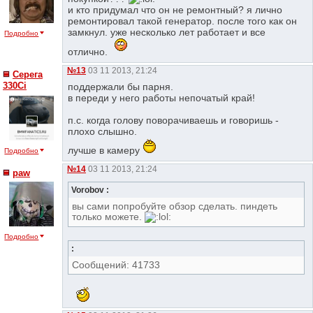
и кто придумал что он не ремонтный? я лично
ремонтировал такой генератор. после того как он
замкнул. уже несколько лет работает и все
Подробно
отлично.
№13
03 11 2013, 21:24
Серега
330Ci
поддержали бы парня.
в переди у него работы непочатый край!
п.с. когда голову поворачиваешь и говоришь -
плохо слышно.
лучше в камеру
Подробно
№14
03 11 2013, 21:24
paw
Vorobov :
вы сами попробуйте обзор сделать. пиндеть
только можете.
Подробно
:
Сообщений: 41733