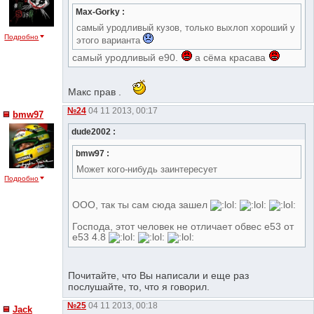
Max-Gorky :
самый уродливый кузов, только выхлоп хороший у
Подробно
этого варианта
самый уродливый е90.
а сёма красава
Макс прав .
№24
04 11 2013, 00:17
bmw97
dude2002 :
bmw97 :
Может кого-нибудь заинтересует
Подробно
ООО, так ты сам сюда зашел
Господа, этот человек не отличает обвес е53 от
е53 4.8
Почитайте, что Вы написали и еще раз
послушайте, то, что я говорил.
№25
04 11 2013, 00:18
Jack