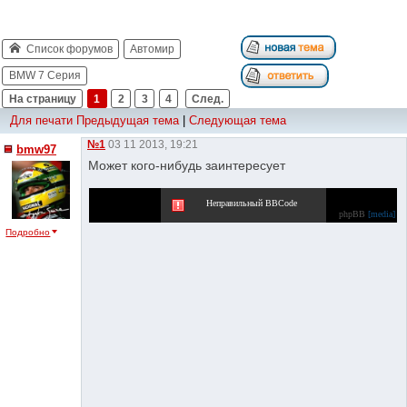
Список форумов
Автомир
BMW 7 Серия
На страницу
1
2
3
4
След.
Для печати
Предыдущая тема
|
Следующая тема
№1
03 11 2013, 19:21
bmw97
Может кого-нибудь заинтересует
Неправильный BBCode
phpBB
[media]
Подробно