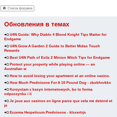
Список форумов
Обновления в темах
U4N Guide: Why Diablo 4 Blood Knight Tips Matter for
Endgame
U4N Grow A Garden 2 Guide to Better Midas Touch
Rewards
Best U4N Path of Exile 2 Minion Witch Tips for Endgame
Protect your property while playing online — an
Australian w
How to avoid losing your apartment at an online casino.
How Much Prednisone For A 10 Pound Dog - zbobhnrkkx
Korzystam z kasyn internetowych, bo to forma
odpoczynku i li
Je joue aux casinos en ligne parce que cela me detend et
je
Eczema Herpeticum Prednisone - klxxertrjs