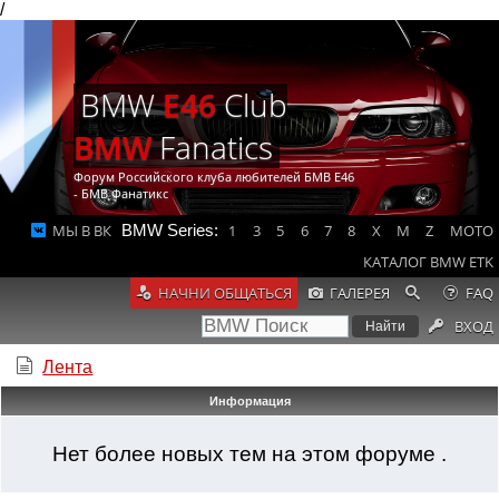
/
BMW
E46
Club
BMW
Fanatics
Форум Российского клуба любителей БМВ Е46
- БМВ Фанатикс
МЫ В ВК
BMW Series:
1
3
5
6
7
8
X
M
Z
MOTO
КАТАЛОГ BMW ETK
НАЧНИ ОБЩАТЬСЯ
ГАЛЕРЕЯ
FAQ
ВХОД
Лента
Информация
Нет более новых тем на этом форуме .