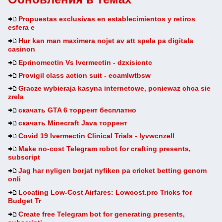
Propuestas exclusivas en establecimientos y retiros
esfera e
Hur kan man maximera nojet av att spela pa digitala
casinon
Eprinomectin Vs Ivermectin - dzxisicntc
Provigil class action suit - eoamlwtbsw
Gracze wybieraja kasyna internetowe, poniewaz chca sie
zrela
скачать GTA 6 торрент бесплатно
скачать Minecraft Java торрент
Covid 19 Ivermectin Clinical Trials - lyvwcnzell
Make no-cost Telegram robot for crafting presents,
subscript
Jag har nyligen borjat nyfiken pa cricket betting genom
onli
Locating Low-Cost Airfares: Lowcost.pro Tricks for
Budget Tr
Create free Telegram bot for generating presents,