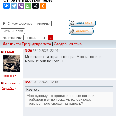
Отправить друзьям через
Список форумов
Автомир
BMW 5 Серия
На страницу
Пред.
1
2
Для печати
Предыдущая тема
|
Следующая тема
№26
22 10 2023, 22:46
TARiK
Мне ваще эти экраны не нра. Мне кажется в
машине они не нужны.
Подробно
№27
23 10 2023, 12:15
suprastin
Подробно
Kostya :
Мне одному не нравится новые панели
приборов в виде куска жк телевизора,
приклеенного сверху на панель?