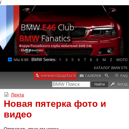
/
BMW
E46
Club
BMW
Fanatics
Форум Российского клуба любителей БМВ Е46
- БМВ Фанатикс
МЫ В ВК
BMW Series:
1
3
5
6
7
8
X
M
Z
MOTO
КАТАЛОГ BMW ETK
НАЧНИ ОБЩАТЬСЯ
ГАЛЕРЕЯ
FAQ
ВХОД
Лента
Новая пятерка фото и
видео