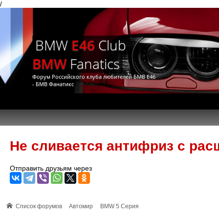
/
BMW
E46
Club
BMW
Fanatics
Форум Российского клуба любителей БМВ Е46
- БМВ Фанатикс
Не сливается антифриз с расш
Отправить друзьям через
Список форумов
Автомир
BMW 5 Серия