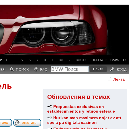
:
1
3
5
6
7
8
X
M
Z
MOTO
КАТАЛОГ BMW ETK
РЕЯ
ПОИСК
FAQ
ВХОД
Лента
ель
Обновления в темах
Propuestas exclusivas en
establecimientos y retiros esfera e
Hur kan man maximera nojet av att
spela pa digitala casinon