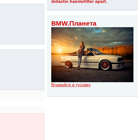
didactic haemofilter apart.
BMW.Планета
Вливайся в тусовку