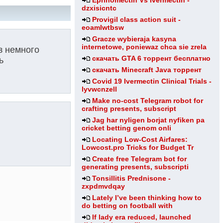
Eprinomectin Vs Ivermectin -
dzxisicntc
Provigil class action suit -
eoamlwtbsw
Gracze wybieraja kasyna
internetowe, poniewaz chca sie zrela
з немного
скачать GTA 6 торрент бесплатно
ь
скачать Minecraft Java торрент
Covid 19 Ivermectin Clinical Trials -
lyvwcnzell
Make no-cost Telegram robot for
crafting presents, subscript
Jag har nyligen borjat nyfiken pa
cricket betting genom onli
Locating Low-Cost Airfares:
Lowcost.pro Tricks for Budget Tr
Create free Telegram bot for
generating presents, subscripti
Tonsillitis Prednisone -
zxpdmvdqay
Lately I’ve been thinking how to
do betting on football with
If lady era reduced, launched