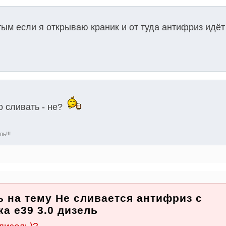
тым если я открываю краник и от туда антифриз идёт
о сливать - не?
ь!!!
 на тему Не сливается антифриз с
а е39 3.0 дизель