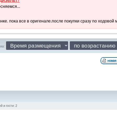
дизель)?
сняемся...
ке. пока все в оригенале.после покупки сразу по ходовой м
по:
 и гости: 2