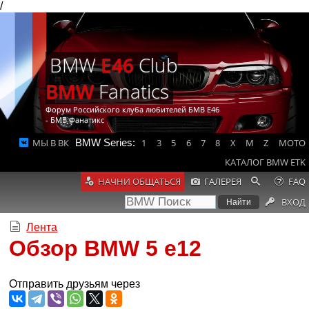
/
BMW
E46
Club
BMW
Fanatics
Форум Российского клуба любителей БМВ Е46
- БМВ Фанатикс
МЫ В ВК
BMW Series:
1
3
5
6
7
8
X
M
Z
MOTO
КАТАЛОГ BMW ETK
НАЧНИ ОБЩАТЬСЯ
ГАЛЕРЕЯ
FAQ
ВХОД
Лента
Обзор BMW 5 e12
Отправить друзьям через