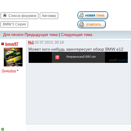
Список форумов
Автомир
BMW 5 Серия
Для печати
Предыдущая тема
|
Следующая тема
№1
02 07 2015, 00:18
bmw97
Может кого-нибудь заинтересует обзор BMW e12
Неправильный BBCode
phpBB
[media]
Подробно