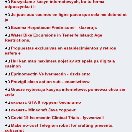
Korzystam z kasyn internetowych, bo to forma
odpoczynku i li
Je joue aux casinos en ligne parce que cela me detend et
je
Eczema Herpeticum Prednisone - klxxertrjs
Water Bike Excursions in Tenerife Island: Age
Restrictions,
Propuestas exclusivas en establecimientos y retiros
esfera e
Hur kan man maximera nojet av att spela pa digitala
casinon
Eprinomectin Vs Ivermectin - dzxisicntc
Provigil class action suit - eoamlwtbsw
Gracze wybieraja kasyna internetowe, poniewaz chca sie
zrela
скачать GTA 6 торрент бесплатно
скачать Minecraft Java торрент
Covid 19 Ivermectin Clinical Trials - lyvwcnzell
Make no-cost Telegram robot for crafting presents,
subscript