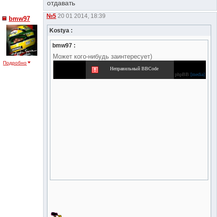
отдавать
№5
20 01 2014, 18:39
bmw97
Kostya :
bmw97 :
Может кого-нибудь заинтересует)
Подробно
Неправильный BBCode
phpBB
[media]