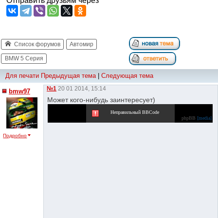
Отправить друзьям через
Список форумов
Автомир
BMW 5 Серия
Для печати
Предыдущая тема
|
Следующая тема
№1
20 01 2014, 15:14
bmw97
Может кого-нибудь заинтересует)
Неправильный BBCode
phpBB
[media]
Подробно