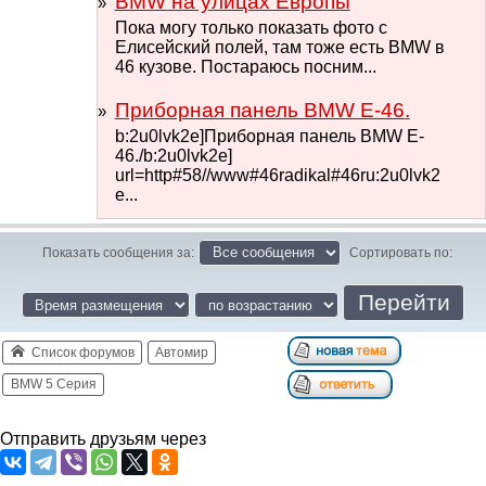
BMW на улицах Европы
Пока могу только показать фото с
Елисейский полей, там тоже есть BMW в
46 кузове. Постараюсь посним...
Приборная панель BMW E-46.
b:2u0lvk2e]Приборная панель BMW E-
46./b:2u0lvk2e]
url=http#58//www#46radikal#46ru:2u0lvk2
e...
Показать сообщения за:
Сортировать по:
Список форумов
Автомир
BMW 5 Серия
Отправить друзьям через