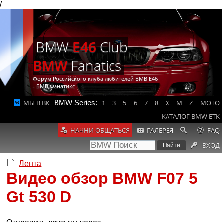
/
BMW
E46
Club
BMW
Fanatics
Форум Российского клуба любителей БМВ Е46
- БМВ Фанатикс
МЫ В ВК
BMW Series:
1
3
5
6
7
8
X
M
Z
MOTO
КАТАЛОГ BMW ETK
НАЧНИ ОБЩАТЬСЯ
ГАЛЕРЕЯ
FAQ
ВХОД
Лента
Видео обзор BMW F07 5
Gt 530 D