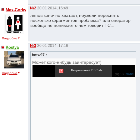
№2
20 01 2014, 16:49
Max-Gorky
ляпов конечно хватает, неужели переснять
несколько фрагментов проблема? или оператор
вообще не понимает о чем говорит ТС...
Подробно
№3
20 01 2014, 17:16
Kostya
bmw97 :
Может кого-нибудь заинтересует)
Неправильный BBCode
Подробно
phpBB
[media]