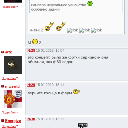
бампера нереальное yебанство
Подробно
особенно задний
м-тех 2
М
2
№28
15 01 2013, 15:07
artk
это концепт. были же фотки серийной- она
обычная, как ф30 седан.
Подробно
№29
15 01 2013, 15:11
man-utd
верните кольца в фары
Подробно
№30
15 01 2013, 15:23
Energize
Подробно