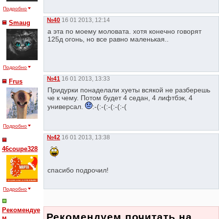
Подробно
№40
16 01 2013, 12:14
Smaug
а эта по моему моловата. хотя конечно говорят
125д огонь, но все равно маленькая..
Подробно
№41
16 01 2013, 13:33
Frus
Придурки понаделали хуеты всякой не разберешь
че к чему. Потом будет 4 седан, 4 лифтбэк, 4
универсал.
:-(:-(:-(:-(:-(
Подробно
№42
16 01 2013, 13:38
46coupe328
спасибо подрочил!
Подробно
Рекомендуе
Рекомендуем почитать на
м