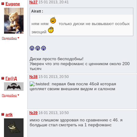
№37
15 01 2013, 20:41
Eugene
Airatt :
ням ням
только диски не вызвывают особых
эмоций
Подробно
Диски просто бесподобны!
Уверен что это перфоманс с ценником около 200
тысяч
№38
15 01 2013, 20:50
Гр@Д
первая бмв после 46ой которая
цепляет своим внешним видом и салоном
Подробно
№39
16 01 2013, 10:50
artk
имхо слишком здоровая по сравнению с 46. я
болдьше стал смотреть на 1 перфоманс