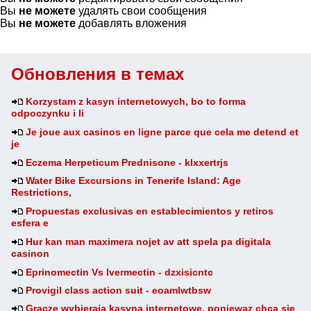
Вы
не можете
удалять свои сообщения
Вы
не можете
добавлять вложения
Обновления в темах
Korzystam z kasyn internetowych, bo to forma
odpoczynku i li
Je joue aux casinos en ligne parce que cela me detend et
je
Eczema Herpeticum Prednisone - klxxertrjs
Water Bike Excursions in Tenerife Island: Age
Restrictions,
Propuestas exclusivas en establecimientos y retiros
esfera e
Hur kan man maximera nojet av att spela pa digitala
casinon
Eprinomectin Vs Ivermectin - dzxisicntc
Provigil class action suit - eoamlwtbsw
Gracze wybieraja kasyna internetowe, poniewaz chca sie