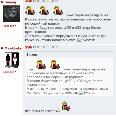
№35
15 01 2013, 18:35
Smaug
уже терли перетерли её.
К сожалению насколько я понимаю это соооовсем
не серийный вариант.
Подробно
В серии будет помесь ф30 и е92 куда более
приевшаяся.
А это секс, может передумают и сделают такую
кончено - тогда начну мечтать
№36
15 01 2013, 19:23
Max-Gorky
Smaug :
::ba::
уже терли перетерли её.
Подробно
К сожалению насколько я понимаю это
соооовсем не серийный вариант.
В серии будет помесь ф30 и е92 куда более
приевшаяся.
А это секс, может передумают и сделают такую
кончено - тогда начну мечтать
что боян так это e46