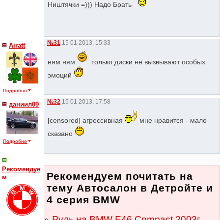
Ништячки =))) Надо Брать
№31
15 01 2013, 15:33
Airatt
ням ням
только диски не вызвывают особых
эмоций
Подробно
№32
15 01 2013, 17:58
даниил09
[censored] агрессивная
мне нравится - мало
сказано
Подробно
Рекомендуе
Рекомендуем почитать на
м
тему Автосалон в Детройте и
4 серия BMW
Руль на BMW E46 Compact 2003г.