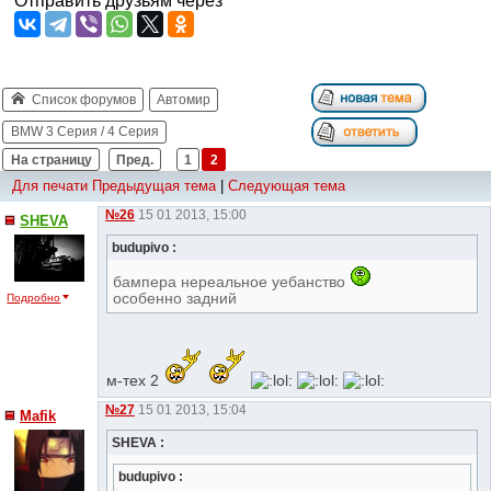
Отправить друзьям через
Список форумов
Автомир
BMW 3 Серия / 4 Серия
На страницу
Пред.
1
2
Для печати
Предыдущая тема
|
Следующая тема
№26
15 01 2013, 15:00
SHEVA
budupivo :
бампера нереальное yебанство
особенно задний
Подробно
м-тех 2
№27
15 01 2013, 15:04
Mafik
SHEVA :
budupivo :