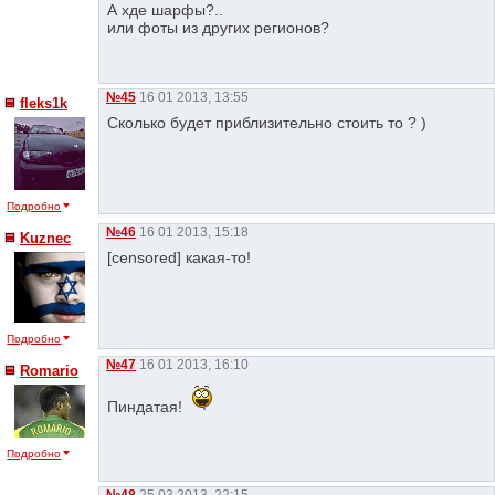
А хде шарфы?..
или фоты из других регионов?
№45
16 01 2013, 13:55
fleks1k
Сколько будет приблизительно стоить то ? )
Подробно
№46
16 01 2013, 15:18
Kuznec
[censored] какая-то!
Подробно
№47
16 01 2013, 16:10
Romario
Пиндатая!
Подробно