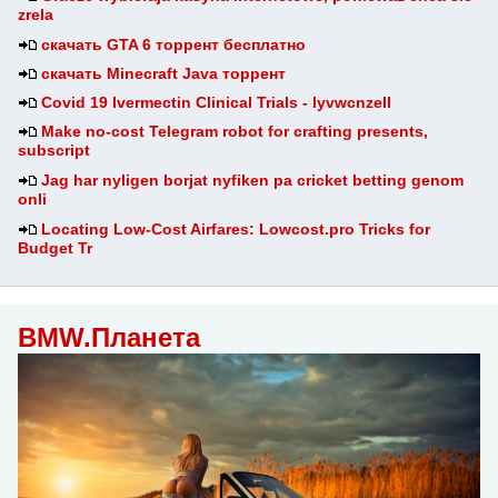
zrela
скачать GTA 6 торрент бесплатно
скачать Minecraft Java торрент
Covid 19 Ivermectin Clinical Trials - lyvwcnzell
Make no-cost Telegram robot for crafting presents,
subscript
Jag har nyligen borjat nyfiken pa cricket betting genom
onli
Locating Low-Cost Airfares: Lowcost.pro Tricks for
Budget Tr
BMW.Планета