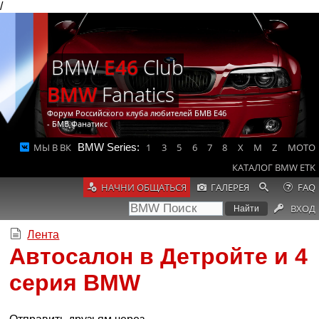
/
BMW
E46
Club
BMW
Fanatics
Форум Российского клуба любителей БМВ Е46
- БМВ Фанатикс
МЫ В ВК
BMW Series:
1
3
5
6
7
8
X
M
Z
MOTO
КАТАЛОГ BMW ETK
НАЧНИ ОБЩАТЬСЯ
ГАЛЕРЕЯ
FAQ
ВХОД
Лента
Автосалон в Детройте и 4
серия BMW