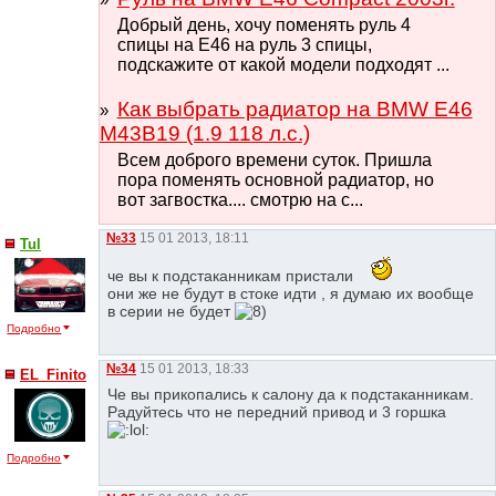
Добрый день, хочу поменять руль 4
спицы на Е46 на руль 3 спицы,
подскажите от какой модели подходят ...
Как выбрать радиатор на BMW E46
M43B19 (1.9 118 л.с.)
Всем доброго времени суток. Пришла
пора поменять основной радиатор, но
вот загвостка.... смотрю на с...
№33
15 01 2013, 18:11
Tul
че вы к подстаканникам пристали
они же не будут в стоке идти , я думаю их вообще
в серии не будет
Подробно
№34
15 01 2013, 18:33
EL_Finito
Че вы прикопались к салону да к подстаканникам.
Радуйтесь что не передний привод и 3 горшка
Подробно