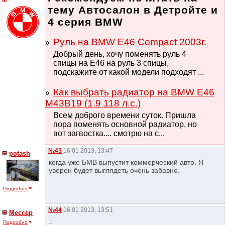
тему Автосалон в Детройте и
4 серия BMW
Руль на BMW E46 Compact 2003г.
Добрый день, хочу поменять руль 4
спицы на Е46 на руль 3 спицы,
подскажите от какой модели подходят ...
Как выбрать радиатор на BMW E46
M43B19 (1.9 118 л.с.)
Всем доброго времени суток. Пришла
пора поменять основной радиатор, но
вот загвостка.... смотрю на с...
№43
16 01 2013, 13:47
potash
когда уже БМВ выпустит коммерческий авто. Я
уверен будет выглядеть очень забавно.
Подробно
№44
16 01 2013, 13:51
Мессер
..
Подробно