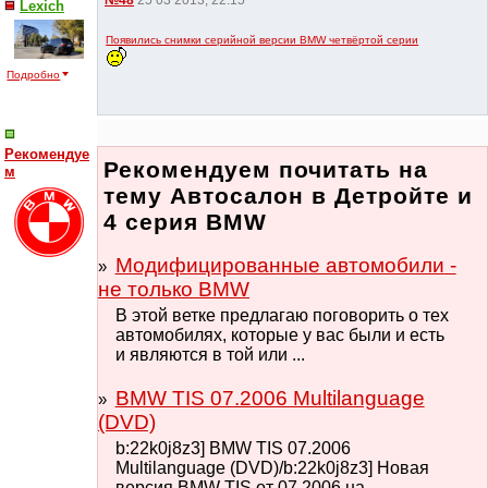
№48
25 03 2013, 22:15
Lexich
Появились снимки серийной версии BMW четвёртой серии
Подробно
Рекомендуе
Рекомендуем почитать на
м
тему Автосалон в Детройте и
4 серия BMW
Модифицированные автомобили -
не только BMW
В этой ветке предлагаю поговорить о тех
автомобилях, которые у вас были и есть
и являются в той или ...
BMW TIS 07.2006 Multilanguage
(DVD)
b:22k0j8z3] BMW TIS 07.2006
Multilanguage (DVD)/b:22k0j8z3] Новая
версия BMW TIS от 07.2006 на ...