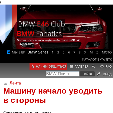
/
BMW
E46
Club
BMW
Fanatics
Форум Российского клуба любителей БМВ Е46
- БМВ Фанатикс
МЫ В ВК
BMW Series:
1
3
5
6
7
8
X
M
Z
MOTO
КАТАЛОГ BMW ETK
НАЧНИ ОБЩАТЬСЯ
ГАЛЕРЕЯ
FAQ
ВХОД
Лента
Машину начало уводить
в стороны