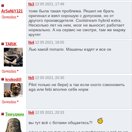
№3
12 05 2021, 17:49
тоже была такая проблема. Решил не брать
ArSeNiY121
оригинал и взял хорошую с допуском, но от
Подробно
другого производителя. Coolstream hybrid extra.
Несколько лет на нем, мозг не выносит, работает
нормально. А на сервис не смотри, там же маржу
крутят
№4
12 05 2021, 18:05
TARiK
Лью какой попало. Машины ездят и все ок
Подробно
№5
12 05 2021, 20:30
krokodill
Pilot только не бери) а так если охото сэкономить
aga или febi вполне себе норм
Подробно
№6
12 05 2021, 20:33
Темуджин
вы тут всё с ботами общаетесь?!
одни и те же тупые темы с антифризом,и всё те же