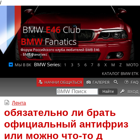
/
BMW
E46
Club
BMW
Fanatics
Форум Российского клуба любителей БМВ Е46
- БМВ Фанатикс
МЫ В ВК
BMW Series:
1
3
5
6
7
8
X
M
Z
MOTO
КАТАЛОГ BMW ETK
НАЧНИ ОБЩАТЬСЯ
ГАЛЕРЕЯ
FAQ
ВХОД
Лента
обязательно ли брать
официальный антифриз
или можно что-то д