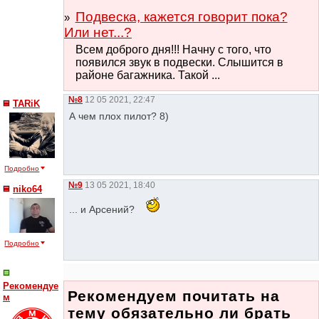
Подвеска, кажется говорит пока?
Или нет...?
Всем доброго дня!!! Начну с того, что
появился звук в подвески. Слышится в
районе багажника. Такой ...
№8
12 05 2021, 22:47
TARiK
А чем плох пилот? 8)
Подробно
№9
13 05 2021, 18:40
niko64
... и Арсений?
Подробно
Рекомендуе
Рекомендуем почитать на
м
тему обязательно ли брать