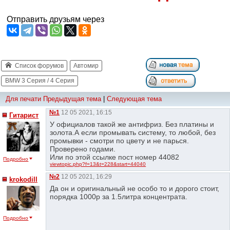
Отправить друзьям через
Список форумов
Автомир
BMW 3 Серия / 4 Серия
Для печати
Предыдущая тема
|
Следующая тема
№1
12 05 2021, 16:15
Гитарист
У официалов такой же антифриз. Без платины и
золота.А если промывать систему, то любой, без
промывки - смотри по цвету и не парься.
Проверено годами.
Или по этой ссылке пост номер 44082
Подробно
viewtopic.php?f=13&t=228&start=44040
№2
12 05 2021, 16:29
krokodill
Да он и оригинальный не особо то и дорого стоит,
порядка 1000р за 1.5литра концентрата.
Подробно