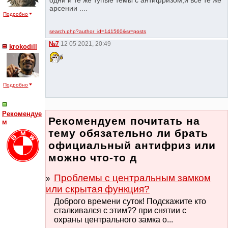
арсении ....
Подробно
search.php?author_id=141560&sr=posts
№7
12 05 2021, 20:49
krokodill
Подробно
Рекомендуе
Рекомендуем почитать на
м
тему обязательно ли брать
официальный антифриз или
можно что-то д
Проблемы с центральным замком
или скрытая функция?
Доброго времени суток! Подскажите кто
сталкивался с этим?? при снятии с
охраны центрального замка о...