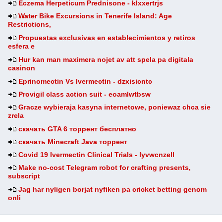
Eczema Herpeticum Prednisone - klxxertrjs
Water Bike Excursions in Tenerife Island: Age
Restrictions,
Propuestas exclusivas en establecimientos y retiros
esfera e
Hur kan man maximera nojet av att spela pa digitala
casinon
Eprinomectin Vs Ivermectin - dzxisicntc
Provigil class action suit - eoamlwtbsw
Gracze wybieraja kasyna internetowe, poniewaz chca sie
zrela
скачать GTA 6 торрент бесплатно
скачать Minecraft Java торрент
Covid 19 Ivermectin Clinical Trials - lyvwcnzell
Make no-cost Telegram robot for crafting presents,
subscript
Jag har nyligen borjat nyfiken pa cricket betting genom
onli