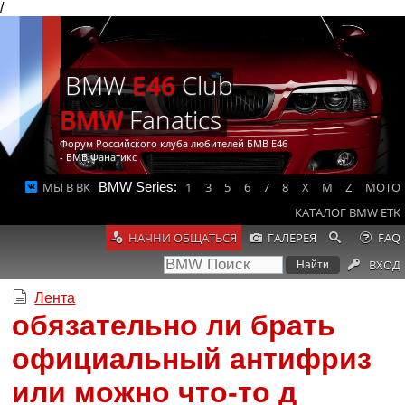
/
BMW
E46
Club
BMW
Fanatics
Форум Российского клуба любителей БМВ Е46
- БМВ Фанатикс
МЫ В ВК
BMW Series:
1
3
5
6
7
8
X
M
Z
MOTO
КАТАЛОГ BMW ETK
НАЧНИ ОБЩАТЬСЯ
ГАЛЕРЕЯ
FAQ
ВХОД
Лента
обязательно ли брать
официальный антифриз
или можно что-то д