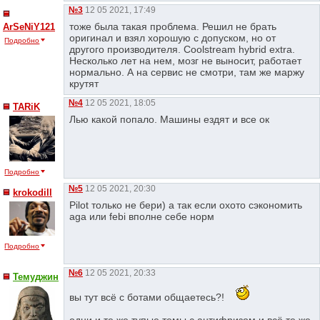
№3
12 05 2021, 17:49
тоже была такая проблема. Решил не брать
ArSeNiY121
оригинал и взял хорошую с допуском, но от
Подробно
другого производителя. Coolstream hybrid extra.
Несколько лет на нем, мозг не выносит, работает
нормально. А на сервис не смотри, там же маржу
крутят
№4
12 05 2021, 18:05
TARiK
Лью какой попало. Машины ездят и все ок
Подробно
№5
12 05 2021, 20:30
krokodill
Pilot только не бери) а так если охото сэкономить
aga или febi вполне себе норм
Подробно
№6
12 05 2021, 20:33
Темуджин
вы тут всё с ботами общаетесь?!
одни и те же тупые темы с антифризом,и всё те же