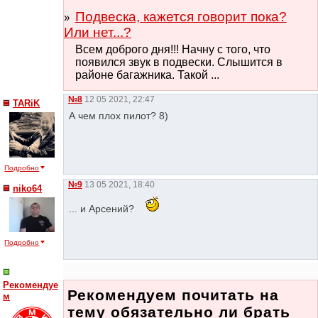
Подвеска, кажется говорит пока?
Или нет...?
Всем доброго дня!!! Начну с того, что
появился звук в подвески. Слышится в
районе багажника. Такой ...
№8
12 05 2021, 22:47
TARiK
А чем плох пилот? 8)
Подробно
№9
13 05 2021, 18:40
niko64
... и Арсений?
Подробно
Рекомендуе
Рекомендуем почитать на
м
тему обязательно ли брать