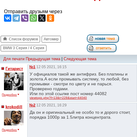
Отправить друзьям через
Список форумов
Автомир
BMW 3 Серия / 4 Серия
Для печати
Предыдущая тема
|
Следующая тема
№1
12 05 2021, 16:15
Гитарист
У официалов такой же антифриз. Без платины и
золота.А если промывать систему, то любой, без
промывки - смотри по цвету и не парься.
Проверено годами.
Или по этой ссылке пост номер 44082
Подробно
viewtopic.php?f=13&t=228&start=44040
№2
12 05 2021, 16:29
krokodill
Да он и оригинальный не особо то и дорого стоит,
порядка 1000р за 1.5литра концентрата.
Подробно