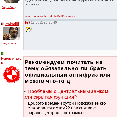
арсении ....
Подробно
search.php?author_id=141560&sr=posts
№7
12 05 2021, 20:49
krokodill
Подробно
Рекомендуе
Рекомендуем почитать на
м
тему обязательно ли брать
официальный антифриз или
можно что-то д
Проблемы с центральным замком
или скрытая функция?
Доброго времени суток! Подскажите кто
сталкивался с этим?? при снятии с
охраны центрального замка о...