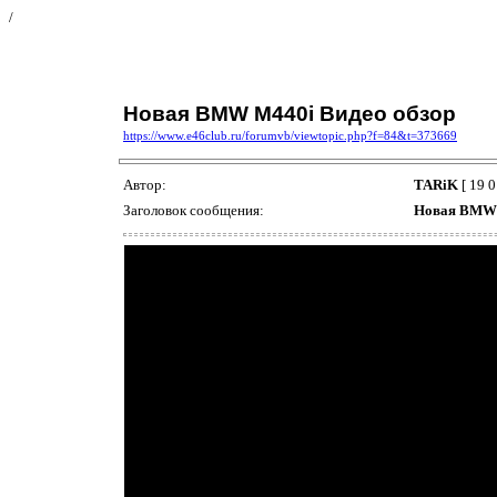
/
Новая BMW M440i Видео обзор
https://www.e46club.ru/forumvb/viewtopic.php?f=84&t=373669
Автор:
TARiK
[ 19 0
Заголовок сообщения:
Новая BMW 