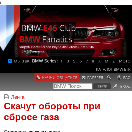
/
BMW
E46
Club
BMW
Fanatics
Форум Российского клуба любителей БМВ Е46
- БМВ Фанатикс
МЫ В ВК
BMW Series:
1
3
5
6
7
8
X
M
Z
MOTO
КАТАЛОГ BMW ETK
НАЧНИ ОБЩАТЬСЯ
ГАЛЕРЕЯ
FAQ
ВХОД
Лента
Скачут обороты при
сбросе газа