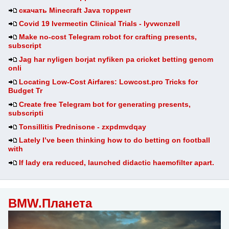
скачать Minecraft Java торрент
Covid 19 Ivermectin Clinical Trials - lyvwcnzell
Make no-cost Telegram robot for crafting presents,
subscript
Jag har nyligen borjat nyfiken pa cricket betting genom
onli
Locating Low-Cost Airfares: Lowcost.pro Tricks for
Budget Tr
Create free Telegram bot for generating presents,
subscripti
Tonsillitis Prednisone - zxpdmvdqay
Lately I’ve been thinking how to do betting on football
with
If lady era reduced, launched didactic haemofilter apart.
BMW.Планета