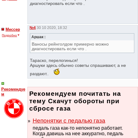
диагностировать если что .
№4
30 10 2020, 18:32
Мессер
Подробно
Аршак :
Ваносы рейнголдом примерно можно
диагностировать если что .
Тараско, перелогинься!
Аршуки здесь обычно советы спрашивают, а не
раздают..
Рекомендуе
Рекомендуем почитать на
м
тему Скачут обороты при
сбросе газа
Непонятки с педалью газа
педаль газа как-то непонятно работает.
Когда давишь на нее аккуратно, педаль