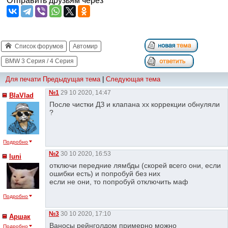
Отправить друзьям через
Список форумов
Автомир
BMW 3 Серия / 4 Серия
Для печати
Предыдущая тема
|
Следующая тема
№1
29 10 2020, 14:47
BlaVlad
После чистки ДЗ и клапана хх коррекции обнуляли
?
Подробно
№2
30 10 2020, 16:53
luni
отключи передние лямбды (скорей всего они, если
ошибки есть) и попробуй без них
если не они, то попробуй отключить маф
Подробно
№3
30 10 2020, 17:10
Аршак
Ваносы рейнголдом примерно можно
Подробно