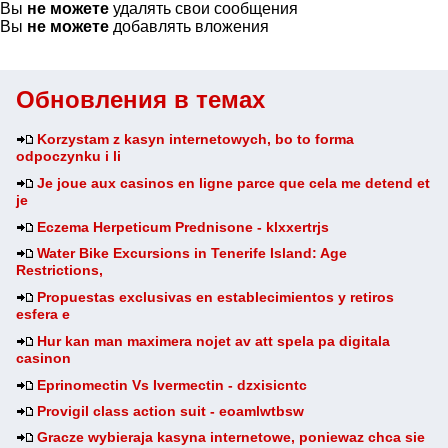
Вы
не можете
удалять свои сообщения
Вы
не можете
добавлять вложения
Обновления в темах
Korzystam z kasyn internetowych, bo to forma
odpoczynku i li
Je joue aux casinos en ligne parce que cela me detend et
je
Eczema Herpeticum Prednisone - klxxertrjs
Water Bike Excursions in Tenerife Island: Age
Restrictions,
Propuestas exclusivas en establecimientos y retiros
esfera e
Hur kan man maximera nojet av att spela pa digitala
casinon
Eprinomectin Vs Ivermectin - dzxisicntc
Provigil class action suit - eoamlwtbsw
Gracze wybieraja kasyna internetowe, poniewaz chca sie