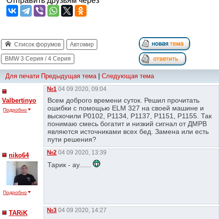
Отправить друзьям через
Список форумов
Автомир
BMW 3 Серия / 4 Серия
Для печати
Предыдущая тема
|
Следующая тема
№1
04 09 2020, 09:04
Всем доброго времени суток. Решил прочитать
Valbertinyo
ошибки с помощью ELM 327 на своей машине и
Подробно
выскочили P0102, P1134, P1137, P1151, P1155. Так
понимаю смесь богатит и низкий сигнал от ДМРВ
являются источниками всех бед. Замена или есть
пути решения?
№2
04 09 2020, 13:39
niko64
Тарик - ау......
Подробно
№3
04 09 2020, 14:27
TARiK