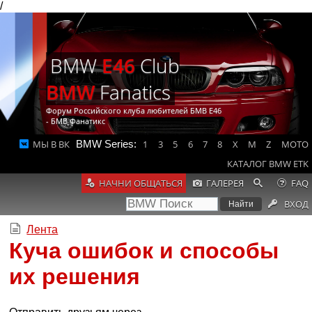
/
BMW
E46
Club
BMW
Fanatics
Форум Российского клуба любителей БМВ Е46
- БМВ Фанатикс
МЫ В ВК
BMW Series:
1
3
5
6
7
8
X
M
Z
MOTO
КАТАЛОГ BMW ETK
НАЧНИ ОБЩАТЬСЯ
ГАЛЕРЕЯ
FAQ
ВХОД
Лента
Куча ошибок и способы
их решения