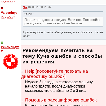
Подробно
№7
04 09 2020, 21:32
Valbertinyo
TARiK :
Подробно
Поищите подсосы воздуха. Если нет. Поменяйте
расходомер. Только китай не берите.
При подсосе смесь обеденная, а не богатая, разве
нет?
Рекомендуе
Рекомендуем почитать на
м
тему Куча ошибок и способы
их решения
Help [посоветуйте поехать на
диагностику ошибок]
Недели 3 назад на светофоре машину
начало трясти, после диагностики
оказалась что ошибка по 2 и 3 ци...
Помощь в рассшифровке ошибок
Всем привет. Уже как год у меня по