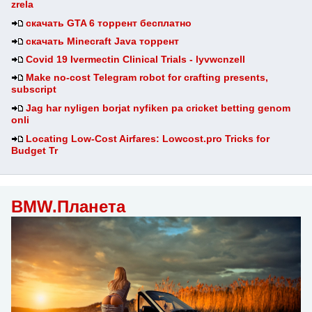
zrela
скачать GTA 6 торрент бесплатно
скачать Minecraft Java торрент
Covid 19 Ivermectin Clinical Trials - lyvwcnzell
Make no-cost Telegram robot for crafting presents,
subscript
Jag har nyligen borjat nyfiken pa cricket betting genom
onli
Locating Low-Cost Airfares: Lowcost.pro Tricks for
Budget Tr
BMW.Планета