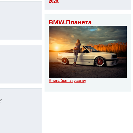
2020.
BMW.Планета
Вливайся в тусовку
?